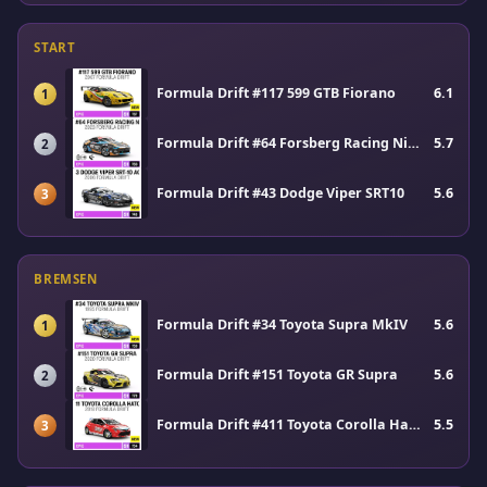
START
Formula Drift #117 599 GTB Fiorano
6.1
1
Formula Drift #64 Forsberg Racing Nissan Z
5.7
2
Formula Drift #43 Dodge Viper SRT10
5.6
3
BREMSEN
Formula Drift #34 Toyota Supra MkIV
5.6
1
Formula Drift #151 Toyota GR Supra
5.6
2
Formula Drift #411 Toyota Corolla Hatchback
5.5
3