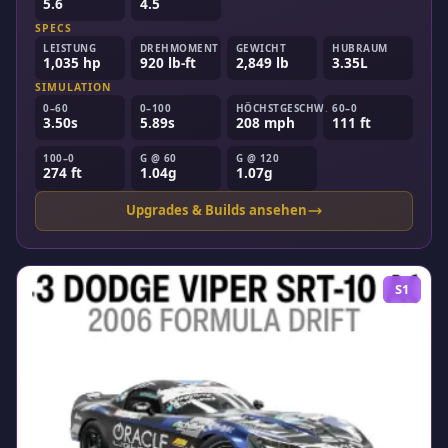
5.6
4.5
SPECS
LEISTUNG
DREHMOMENT
GEWICHT
HUBRAUM
1,035 hp
920 lb-ft
2,849 lb
3.35L
SIMULATION
0–60
0–100
HÖCHSTGESCHW.
60–0
3.50s
5.89s
208 mph
111 ft
100–0
G @ 60
G @ 120
274 ft
1.04g
1.07g
Upgrades & Builds ansehen
S1