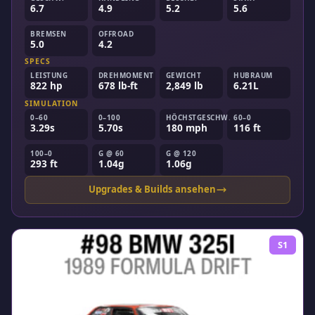
6.7
4.9
5.2
5.6
BREMSEN
OFFROAD
5.0
4.2
SPECS
LEISTUNG
DREHMOMENT
GEWICHT
HUBRAUM
822 hp
678 lb-ft
2,849 lb
6.21L
SIMULATION
0–60
0–100
HÖCHSTGESCHW.
60–0
3.29s
5.70s
180 mph
116 ft
100–0
G @ 60
G @ 120
293 ft
1.04g
1.06g
Upgrades & Builds ansehen
S1