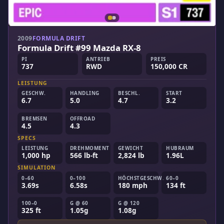
2009
FORMULA DRIFT
Formula Drift #99 Mazda RX-8
PI
ANTRIEB
PREIS
737
RWD
150,000 CR
LEISTUNG
GESCHW.
HANDLING
BESCHL.
START
6.7
5.0
4.7
3.2
BREMSEN
OFFROAD
4.5
4.3
SPECS
LEISTUNG
DREHMOMENT
GEWICHT
HUBRAUM
1,000 hp
566 lb-ft
2,824 lb
1.96L
SIMULATION
0–60
0–100
HÖCHSTGESCHW.
60–0
3.69s
6.58s
180 mph
134 ft
100–0
G @ 60
G @ 120
325 ft
1.05g
1.08g