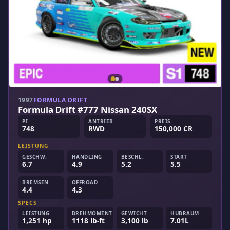
1997
FORMULA DRIFT
Formula Drift #777 Nissan 240SX
PI
ANTRIEB
PREIS
748
RWD
150,000 CR
LEISTUNG
GESCHW.
HANDLING
BESCHL.
START
6.7
4.9
5.2
5.5
BREMSEN
OFFROAD
4.4
4.3
SPECS
LEISTUNG
DREHMOMENT
GEWICHT
HUBRAUM
1,251 hp
1118 lb-ft
3,100 lb
7.01L