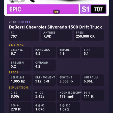
2018
DEBERTI
DeBerti Chevrolet Silverado 1500 Drift Truck
PI
ANTRIEB
PREIS
707
RWD
250,000 CR
LEISTUNG
GESCHW.
HANDLING
BESCHL.
START
6.7
4.5
4.9
5.1
BREMSEN
OFFROAD
5.2
4.2
SPECS
LEISTUNG
DREHMOMENT
GEWICHT
HUBRAUM
1,005 hp
912 lb-ft
3,508 lb
6.96L
SIMULATION
0–60
0–100
HÖCHSTGESCHW.
60–0
3.00s
5.45s
179 mph
111 ft
100–0
G @ 60
G @ 120
278 ft
1.07g
1.07g