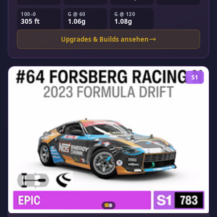
100–0
G @ 60
G @ 120
305 ft
1.06g
1.08g
Upgrades & Builds ansehen
S1