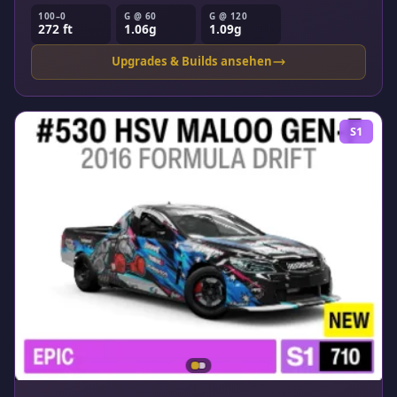
100–0
G @ 60
G @ 120
272 ft
1.06g
1.09g
Upgrades & Builds ansehen
S1