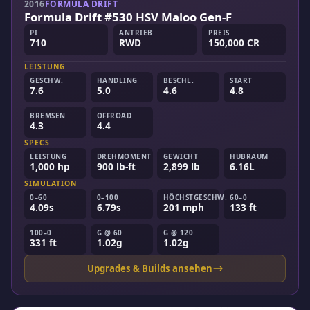
2016
FORMULA DRIFT
Formula Drift #530 HSV Maloo Gen-F
PI
ANTRIEB
PREIS
710
RWD
150,000 CR
LEISTUNG
GESCHW.
HANDLING
BESCHL.
START
7.6
5.0
4.6
4.8
BREMSEN
OFFROAD
4.3
4.4
SPECS
LEISTUNG
DREHMOMENT
GEWICHT
HUBRAUM
1,000 hp
900 lb-ft
2,899 lb
6.16L
SIMULATION
0–60
0–100
HÖCHSTGESCHW.
60–0
4.09s
6.79s
201 mph
133 ft
100–0
G @ 60
G @ 120
331 ft
1.02g
1.02g
Upgrades & Builds ansehen