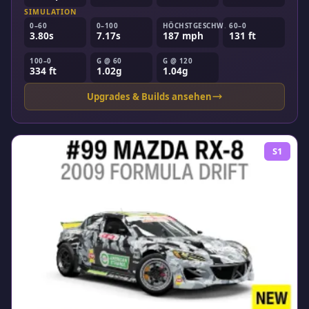
SIMULATION
0–60
0–100
HÖCHSTGESCHW.
60–0
3.80s
7.17s
187 mph
131 ft
100–0
G @ 60
G @ 120
334 ft
1.02g
1.04g
Upgrades & Builds ansehen
S1