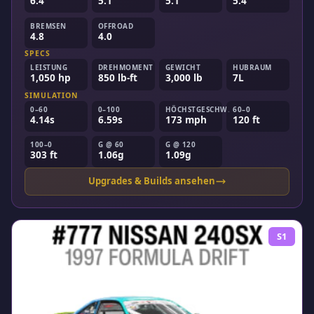
6.4
5.1
5.1
5.4
BREMSEN
OFFROAD
4.8
4.0
SPECS
LEISTUNG
DREHMOMENT
GEWICHT
HUBRAUM
1,050 hp
850 lb-ft
3,000 lb
7L
SIMULATION
0–60
0–100
HÖCHSTGESCHW.
60–0
4.14s
6.59s
173 mph
120 ft
100–0
G @ 60
G @ 120
303 ft
1.06g
1.09g
Upgrades & Builds ansehen
S1