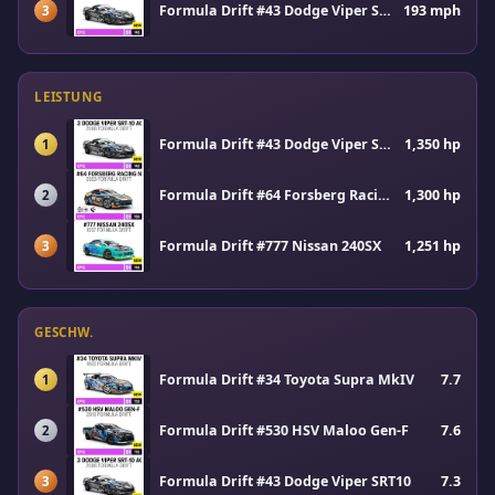
Formula Drift #43 Dodge Viper SRT10
193 mph
3
LEISTUNG
Formula Drift #43 Dodge Viper SRT10
1,350 hp
1
Formula Drift #64 Forsberg Racing Nissan Z
1,300 hp
2
Formula Drift #777 Nissan 240SX
1,251 hp
3
GESCHW.
Formula Drift #34 Toyota Supra MkIV
7.7
1
Formula Drift #530 HSV Maloo Gen-F
7.6
2
Formula Drift #43 Dodge Viper SRT10
7.3
3