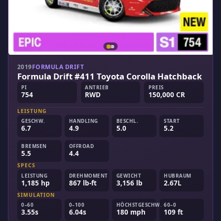
2019
FORMULA DRIFT
Formula Drift #411 Toyota Corolla Hatchback
PI
ANTRIEB
PREIS
754
RWD
150,000 CR
LEISTUNG
GESCHW.
HANDLING
BESCHL.
START
6.7
4.9
5.0
5.2
BREMSEN
OFFROAD
5.5
4.4
SPECS
LEISTUNG
DREHMOMENT
GEWICHT
HUBRAUM
1,185 hp
867 lb-ft
3,156 lb
2.67L
SIMULATION
0–60
0–100
HÖCHSTGESCHW.
60–0
3.55s
6.04s
180 mph
109 ft