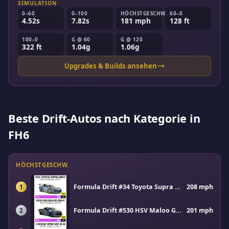
SIMULATION
0–60
0–100
HÖCHSTGESCHW.
60–0
4.52s
7.82s
181 mph
128 ft
100–0
G @ 60
G @ 120
322 ft
1.04g
1.06g
Upgrades & Builds ansehen
Beste Drift-Autos nach Kategorie in
FH6
HÖCHSTGESCHW.
Formula Drift #34 Toyota Supra MkIV
208 mph
1
Formula Drift #530 HSV Maloo Gen-F
201 mph
2