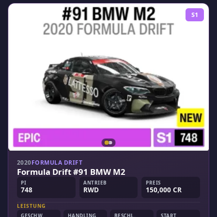
S1
2020
FORMULA DRIFT
Formula Drift #91 BMW M2
PI
ANTRIEB
PREIS
748
RWD
150,000 CR
LEISTUNG
GESCHW.
HANDLING
BESCHL.
START