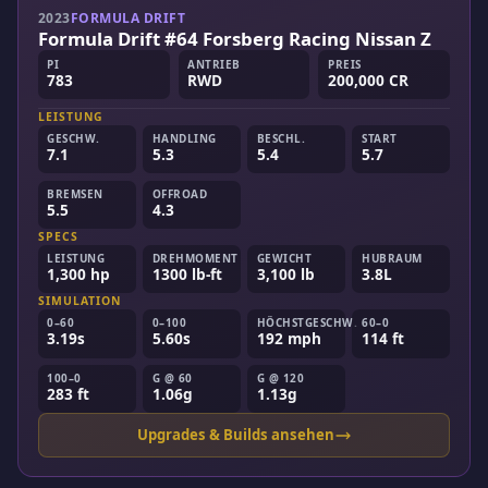
2023
FORMULA DRIFT
Formula Drift #64 Forsberg Racing Nissan Z
PI
ANTRIEB
PREIS
783
RWD
200,000 CR
LEISTUNG
GESCHW.
HANDLING
BESCHL.
START
7.1
5.3
5.4
5.7
BREMSEN
OFFROAD
5.5
4.3
SPECS
LEISTUNG
DREHMOMENT
GEWICHT
HUBRAUM
1,300 hp
1300 lb-ft
3,100 lb
3.8L
SIMULATION
0–60
0–100
HÖCHSTGESCHW.
60–0
3.19s
5.60s
192 mph
114 ft
100–0
G @ 60
G @ 120
283 ft
1.06g
1.13g
Upgrades & Builds ansehen