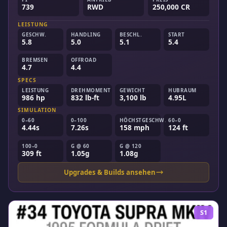
739
RWD
250,000 CR
LEISTUNG
GESCHW.
HANDLING
BESCHL.
START
5.8
5.0
5.1
5.4
BREMSEN
OFFROAD
4.7
4.4
SPECS
LEISTUNG
DREHMOMENT
GEWICHT
HUBRAUM
986 hp
832 lb-ft
3,100 lb
4.95L
SIMULATION
0–60
0–100
HÖCHSTGESCHW.
60–0
4.44s
7.26s
158 mph
124 ft
100–0
G @ 60
G @ 120
309 ft
1.05g
1.08g
Upgrades & Builds ansehen
S1