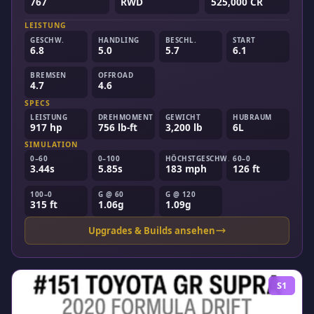
767
RWD
525,000 CR
LEISTUNG
GESCHW.
HANDLING
BESCHL.
START
6.8
5.0
5.7
6.1
BREMSEN
OFFROAD
4.7
4.6
SPECS
LEISTUNG
DREHMOMENT
GEWICHT
HUBRAUM
917 hp
756 lb-ft
3,200 lb
6L
SIMULATION
0–60
0–100
HÖCHSTGESCHW.
60–0
3.44s
5.85s
183 mph
126 ft
100–0
G @ 60
G @ 120
315 ft
1.06g
1.09g
Upgrades & Builds ansehen
S1