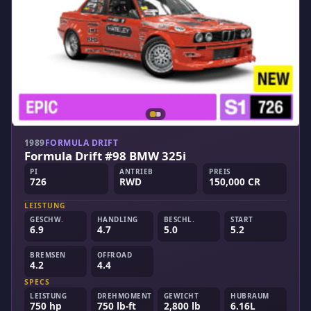
1989
FORMULA DRIFT
Formula Drift #98 BMW 325i
PI
ANTRIEB
PREIS
726
RWD
150,000 CR
LEISTUNG
GESCHW.
HANDLING
BESCHL.
START
6.9
4.7
5.0
5.2
BREMSEN
OFFROAD
4.2
4.4
SPECS
LEISTUNG
DREHMOMENT
GEWICHT
HUBRAUM
750 hp
750 lb-ft
2,800 lb
6.16L