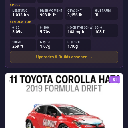
SPECS
LEISTUNG
DREHMOMENT
GEWICHT
HUBRAUM
1,033 hp
908 lb-ft
3,156 lb
3L
SIMULATION
0–60
0–100
HÖCHSTGESCHW.
60–0
3.05s
5.70s
168 mph
108 ft
100–0
G @ 60
G @ 120
269 ft
1.07g
1.10g
Upgrades & Builds ansehen
S1