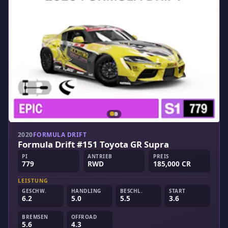
2020
FORMULA DRIFT
Formula Drift #151 Toyota GR Supra
PI
ANTRIEB
PREIS
779
RWD
185,000 CR
LEISTUNG
GESCHW.
HANDLING
BESCHL.
START
6.2
5.0
5.5
3.6
BREMSEN
OFFROAD
5.6
4.3