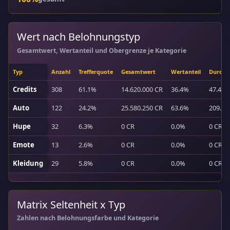
Wert nach Belohnungstyp
Gesamtwert, Wertanteil und Obergrenze je Kategorie
Typ
Anzahl
Trefferquote
Gesamtwert
Wertanteil
Durchs
Credits
308
61.1%
14.620.000 CR
36.4%
47.468
Auto
122
24.2%
25.580.250 CR
63.6%
209.67
Hupe
32
6.3%
0 CR
0.0%
0 CR
Emote
13
2.6%
0 CR
0.0%
0 CR
Kleidung
29
5.8%
0 CR
0.0%
0 CR
Matrix Seltenheit x Typ
Zahlen nach Belohnungsfarbe und Kategorie