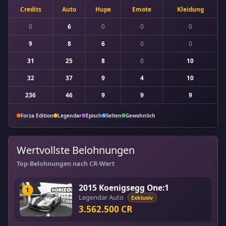
Credits
Auto
Hupe
Emote
Kleidung
0
6
0
0
0
9
8
6
0
0
31
25
8
0
10
32
37
9
4
10
236
46
9
9
9
Forza Edition
Legendar
Episch
Selten
Gewohnlich
Wertvollste Belohnungen
Top-Belohnungen nach CR-Wert
2015 Koenigsegg One:1
1
Legendar Auto
Exklusiv
3.562.500 CR