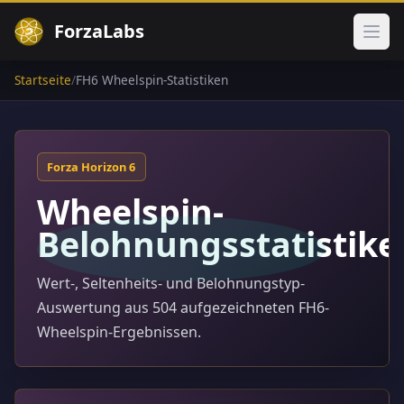
ForzaLabs
Haup
Startseite
/
FH6 Wheelspin-Statistiken
Forza Horizon 6
Wheelspin-
Belohnungsstatistike
Wert-, Seltenheits- und Belohnungstyp-
Auswertung aus 504 aufgezeichneten FH6-
Wheelspin-Ergebnissen.