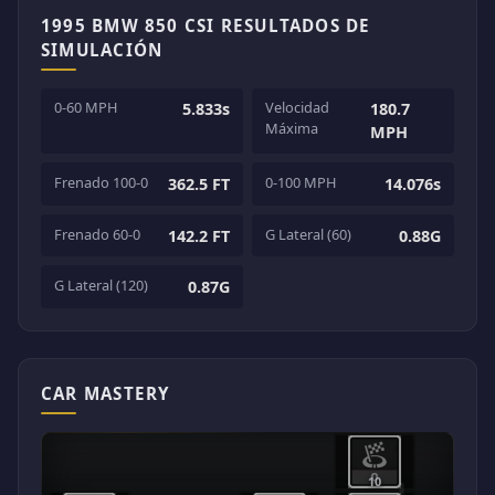
1995 BMW 850 CSI RESULTADOS DE
SIMULACIÓN
0-60 MPH
Velocidad
5.833s
180.7
Máxima
MPH
Frenado 100-0
0-100 MPH
362.5 FT
14.076s
Frenado 60-0
G Lateral (60)
142.2 FT
0.88G
G Lateral (120)
0.87G
CAR MASTERY
10