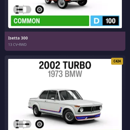
Isetta 300
13 CV
•
RWD
C424