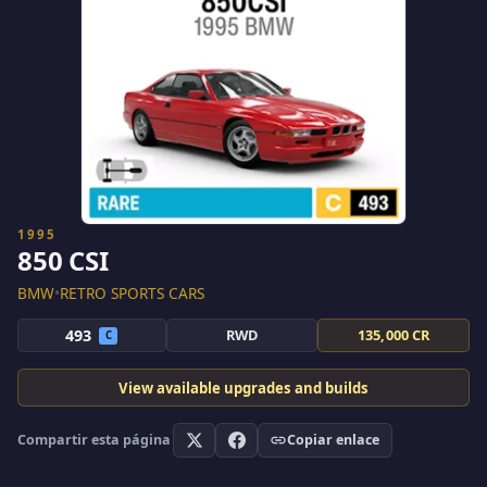
1995
850 CSI
BMW
•
RETRO SPORTS CARS
493
RWD
135,000 CR
C
View available upgrades and builds
Compartir esta página
Copiar enlace