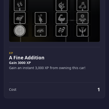
5
5
5
3
3
3
3
1
1
1
25
XP
A Fine Addition
Gain 3000 XP
Gain an instant 3,000 XP from owning this car!
1
Cost