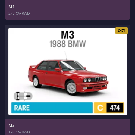
M1
277 CV
•
RWD
C474
M3
192 CV
•
RWD