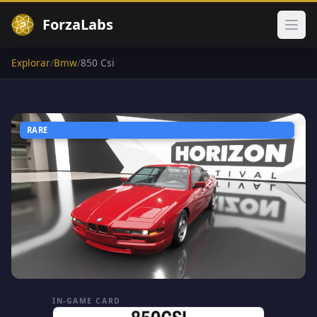
ForzaLabs
Abri
Explorar
/
Bmw
/
850 Csi
RARE
IN-GAME CARD