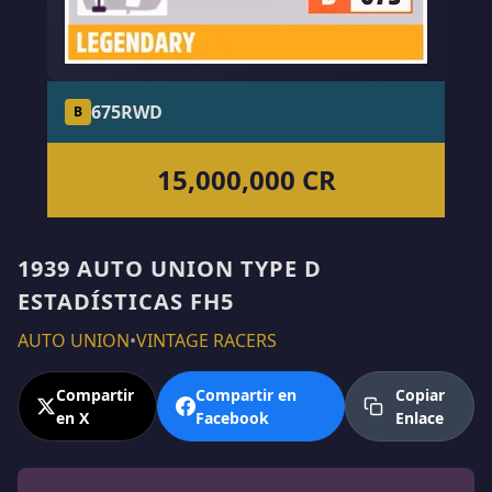
675
RWD
B
15,000,000 CR
1939 AUTO UNION TYPE D
ESTADÍSTICAS FH5
AUTO UNION
•
VINTAGE RACERS
Compartir
Compartir en
Copiar
en X
Facebook
Enlace