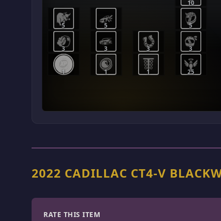
10
5
5
5
3
3
3
3
1
1
1
25
2022 CADILLAC CT4-V BLA
RATE THIS ITEM