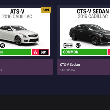
A601
CTS-V Sedan
D
640 HP
•
RWD