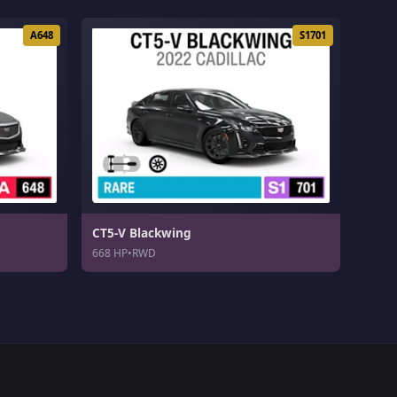
A648
S1701
CT5-V Blackwing
668 HP
•
RWD