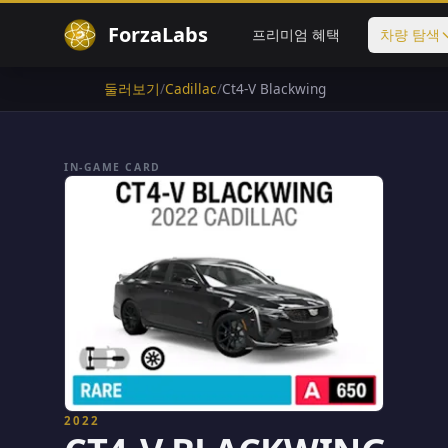
ForzaLabs
프리미엄 혜택
차량 탐색
둘러보기
/
Cadillac
/
Ct4-V Blackwing
IN-GAME CARD
2022