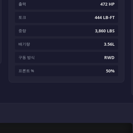
출력
472 HP
토크
444 LB-FT
중량
3,860 LBS
배기량
3.56L
구동 방식
RWD
프론트 %
50%