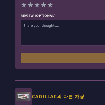
★
★
★
★
★
REVIEW (OPTIONAL)
CADILLAC의 다른 차량