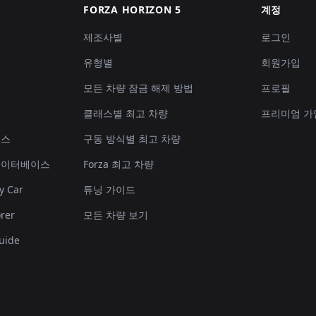
FORZA HORIZON 5
계정
제조사별
로그인
기
유형별
회원가입
모든 차량 잠금 해제 방법
프로필
클래스별 최고 차량
프리미엄 가
이스
구동 방식별 최고 차량
데이터베이스
Forza 최고 차량
y Car
튜닝 가이드
rer
모든 차량 보기
uide