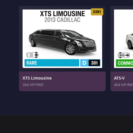
D381
XTS Limousine
ATS-V
304 HP
•
FWD
464 HP
•
RW