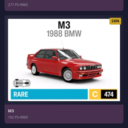
277 PS
•
RWD
C474
M3
192 PS
•
RWD