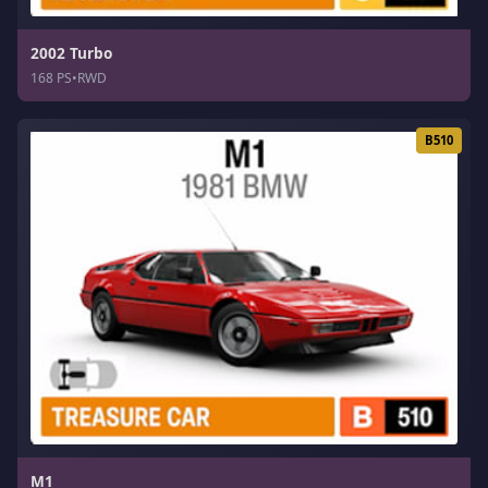
2002 Turbo
168 PS
•
RWD
B510
M1