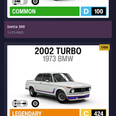
Isetta 300
13 PS
•
RWD
C424