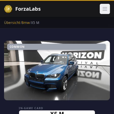
ForzaLabs
Haup
Übersicht
/
Bmw
/
X5 M
COMMON
IN-GAME CARD