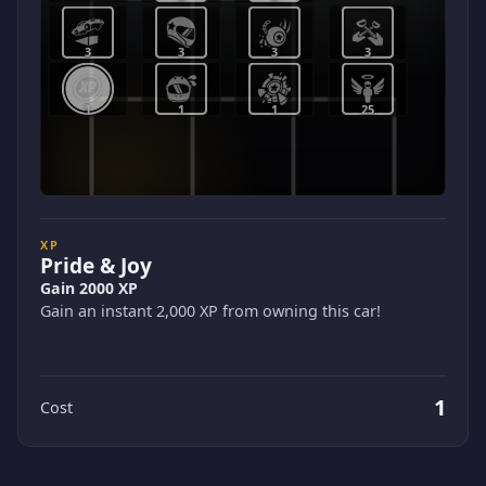
3
3
3
3
1
1
1
25
XP
Pride & Joy
Gain 2000 XP
Gain an instant 2,000 XP from owning this car!
1
Cost