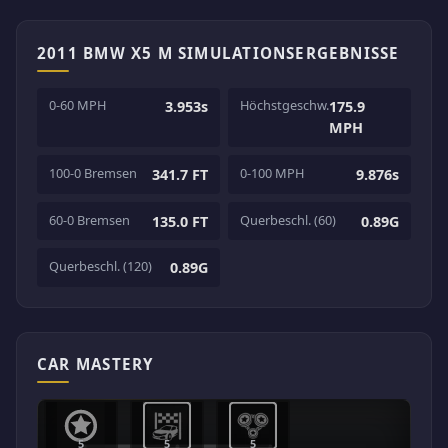
2011 BMW X5 M SIMULATIONSERGEBNISSE
0-60 MPH
Höchstgeschw.
3.953s
175.9
MPH
100-0 Bremsen
0-100 MPH
341.7 FT
9.876s
60-0 Bremsen
Querbeschl. (60)
135.0 FT
0.89G
Querbeschl. (120)
0.89G
CAR MASTERY
5
5
5