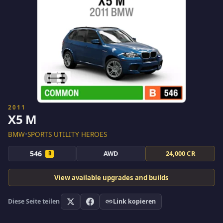
2011
X5 M
BMW
•
SPORTS UTILITY HEROES
546
AWD
24,000 CR
B
View available upgrades and builds
Diese Seite teilen
Link kopieren