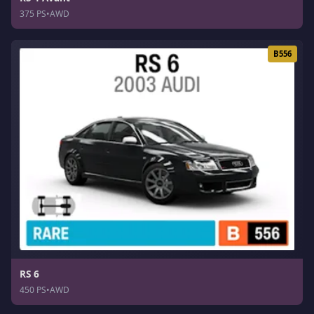
375 PS
•
AWD
B556
RS 6
450 PS
•
AWD