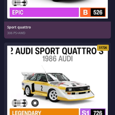
Sport quattro
306 PS
•
AWD
S1726