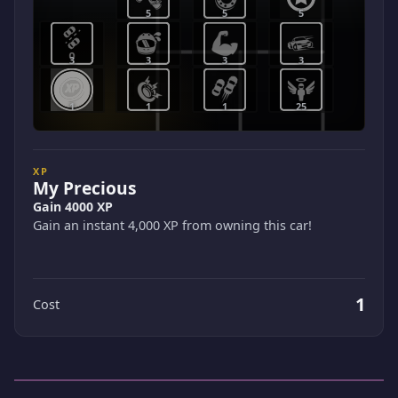
5
5
5
3
3
3
3
1
1
1
25
XP
My Precious
Gain 4000 XP
Gain an instant 4,000 XP from owning this car!
1
Cost