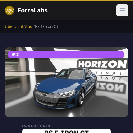
ForzaLabs
Haup
Übersicht
/
Audi
/
Rs E-Tron Gt
EPIC
IN-GAME CARD