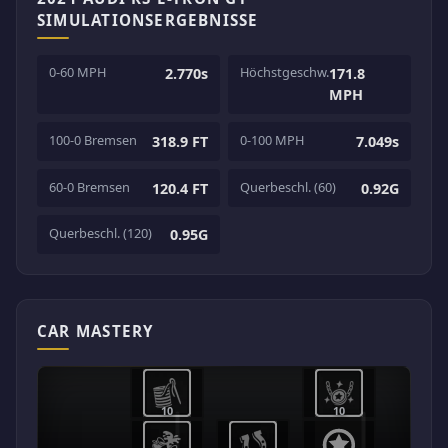
SIMULATIONSERGEBNISSE
0-60 MPH
Höchstgeschw.
2.770s
171.8
MPH
100-0 Bremsen
0-100 MPH
318.9 FT
7.049s
60-0 Bremsen
Querbeschl. (60)
120.4 FT
0.92G
Querbeschl. (120)
0.95G
CAR MASTERY
10
10