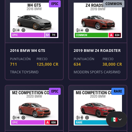
EPIC
COMMON
2016 BMW M4 GTS
2019 BMW Z4 ROADSTER
PUNTUACIÓN
PRECIO
PUNTUACIÓN
PRECIO
711
125,000 CR
634
38,000 CR
TRACK TOYS
RWD
MODERN SPORTS CARS
RWD
EPIC
RARE
🇲🇽