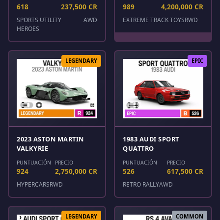
618
237,500 CR
989
4,200,000 CR
SPORTS UTILITY
AWD
EXTREME TRACK TOYS
RWD
HEROES
LEGENDARY
EPIC
2023 ASTON MARTIN
1983 AUDI SPORT
VALKYRIE
QUATTRO
PUNTUACIÓN
PRECIO
PUNTUACIÓN
PRECIO
924
2,750,000 CR
526
617,500 CR
HYPERCARS
RWD
RETRO RALLY
AWD
LEGENDARY
COMMON