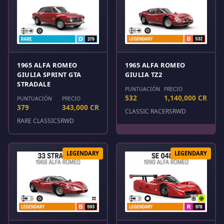
1965 ALFA ROMEO
1965 ALFA ROMEO
GIULIA SPRINT GTA
GIULIA TZ2
STRADALE
PUNTUACIÓN
PRECIO
532
1,140,000 CR
PUNTUACIÓN
PRECIO
379
343,000 CR
CLASSIC RACERS
RWD
RARE CLASSICS
RWD
LEGENDARY
LEGENDARY