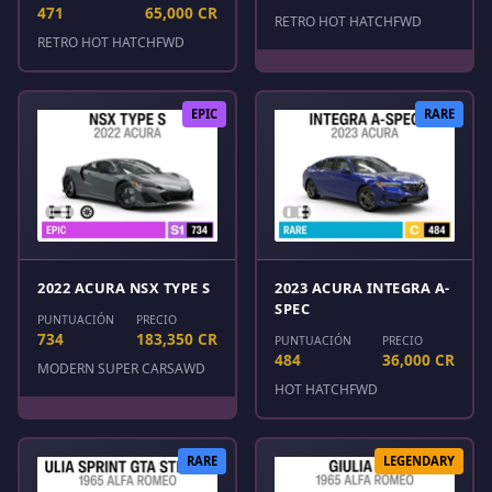
471
65,000 CR
RETRO HOT HATCH
FWD
RETRO HOT HATCH
FWD
EPIC
RARE
2022 ACURA NSX TYPE S
2023 ACURA INTEGRA A-
SPEC
PUNTUACIÓN
PRECIO
734
183,350 CR
PUNTUACIÓN
PRECIO
484
36,000 CR
MODERN SUPER CARS
AWD
HOT HATCH
FWD
RARE
LEGENDARY