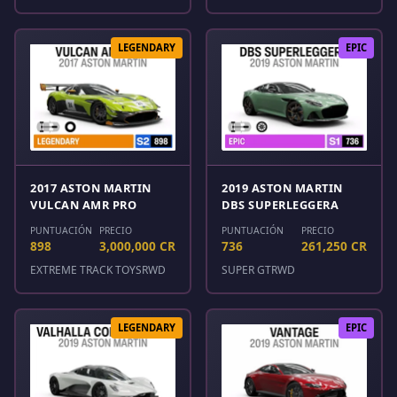
LEGENDARY
EPIC
2017 ASTON MARTIN
2019 ASTON MARTIN
VULCAN AMR PRO
DBS SUPERLEGGERA
PUNTUACIÓN
PRECIO
PUNTUACIÓN
PRECIO
898
3,000,000 CR
736
261,250 CR
EXTREME TRACK TOYS
RWD
SUPER GT
RWD
LEGENDARY
EPIC