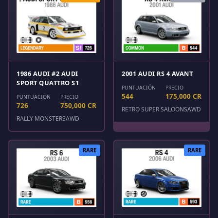
1986 AUDI #2 AUDI
2001 AUDI RS 4 AVANT
SPORT QUATTRO S1
PUNTUACIÓN
PRECIO
544
175,000 CR
PUNTUACIÓN
PRECIO
726
750,000 CR
RETRO SUPER SALOONS
AWD
RALLY MONSTERS
AWD
RARE
RARE