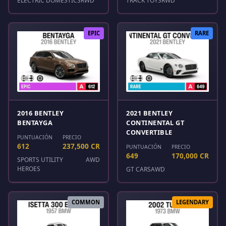
ELECTRIC DOMESTICS
RWD
TRACK TOYS
RWD
EPIC
RARE
2016 BENTLEY
2021 BENTLEY
BENTAYGA
CONTINENTAL GT
CONVERTIBLE
PUNTUACIÓN
PRECIO
612
237,500 CR
PUNTUACIÓN
PRECIO
649
170,000 CR
SPORTS UTILITY
AWD
HEROES
GT CARS
AWD
COMMON
LEGENDARY