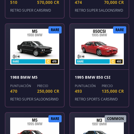
510
570,000 CR
474
70,000 CR
RETRO SUPER CARS
RWD
RETRO SUPER SALOONS
RWD
RARE
RARE
1988 BMW M5
1995 BMW 850 CSI
PUNTUACIÓN
PRECIO
PUNTUACIÓN
PRECIO
470
250,000 CR
493
135,000 CR
RETRO SUPER SALOONS
RWD
RETRO SPORTS CARS
RWD
RARE
COMMON