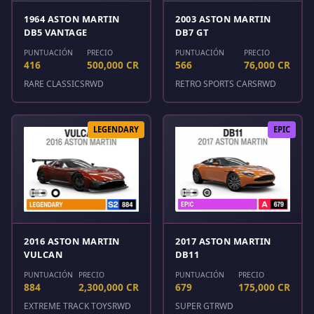
1964 ASTON MARTIN
2003 ASTON MARTIN
DB5 VANTAGE
DB7 GT
PUNTUACIÓN
PRECIO
PUNTUACIÓN
PRECIO
416
500,000 CR
566
76,000 CR
RARE CLASSICS
RWD
RETRO SPORTS CARS
RWD
LEGENDARY
EPIC
2016 ASTON MARTIN
2017 ASTON MARTIN
VULCAN
DB11
PUNTUACIÓN
PRECIO
PUNTUACIÓN
PRECIO
884
2,300,000 CR
679
175,000 CR
EXTREME TRACK TOYS
RWD
SUPER GT
RWD