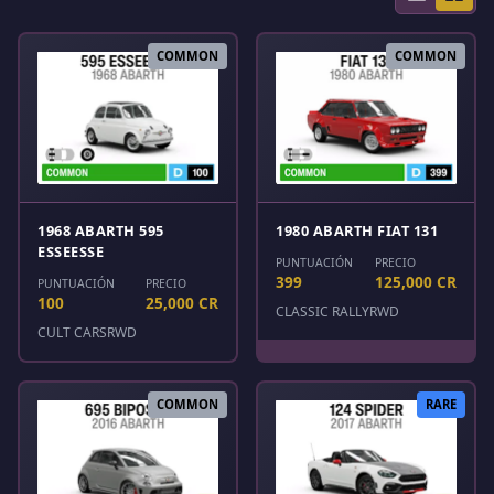
COMMON
COMMON
1968 ABARTH 595
1980 ABARTH FIAT 131
ESSEESSE
PUNTUACIÓN
PRECIO
399
125,000 CR
PUNTUACIÓN
PRECIO
100
25,000 CR
CLASSIC RALLY
RWD
CULT CARS
RWD
COMMON
RARE