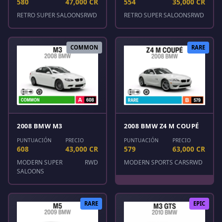
580
47,000 CR
554
35,000 CR
RETRO SUPER SALOONS
RWD
RETRO SUPER SALOONS
RWD
COMMON
RARE
2008 BMW M3
2008 BMW Z4 M COUPÉ
PUNTUACIÓN
PRECIO
PUNTUACIÓN
PRECIO
608
43,000 CR
579
63,000 CR
MODERN SUPER
RWD
MODERN SPORTS CARS
RWD
SALOONS
RARE
EPIC