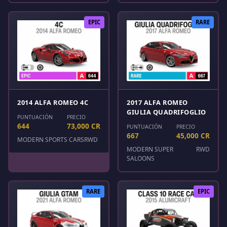
EPIC
RARE
2014 ALFA ROMEO 4C
2017 ALFA ROMEO
GIULIA QUADRIFOGLIO
PUNTUACIÓN
PRECIO
644
73,000 CR
PUNTUACIÓN
PRECIO
667
45,000 CR
MODERN SPORTS CARS
RWD
MODERN SUPER
RWD
SALOONS
RARE
EPIC