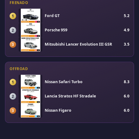
FRENADO
Ford GT
5.2
1
Porsche 959
4.9
2
Mitsubishi Lancer Evolution III GSR
3.5
3
OFFROAD
Nissan Safari Turbo
8.3
1
Lancia Stratos HF Stradale
6.0
2
Nissan Figaro
6.0
3