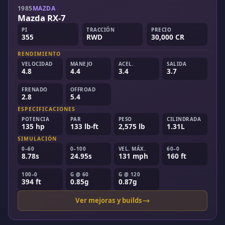
1985
MAZDA
Mazda RX-7
PI
TRACCIÓN
PRECIO
355
RWD
30,000 CR
RENDIMIENTO
VELOCIDAD
MANEJO
ACEL.
SALIDA
4.8
4.4
3.4
3.7
FRENADO
OFFROAD
2.8
5.4
ESPECIFICACIONES
POTENCIA
PAR
PESO
CILINDRADA
135 hp
133 lb-ft
2,575 lb
1.31L
SIMULACIÓN
0–60
0–100
VEL. MÁX.
60–0
8.78s
24.95s
131 mph
160 ft
100–0
G @ 60
G @ 120
394 ft
0.85g
0.87g
Ver mejoras y builds