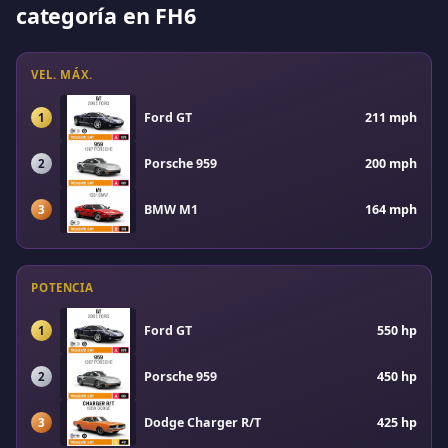
categoría en FH6
VEL. MÁX.
Ford GT
211 mph
1
Porsche 959
200 mph
2
BMW M1
164 mph
3
POTENCIA
Ford GT
550 hp
1
Porsche 959
450 hp
2
Dodge Charger R/T
425 hp
3