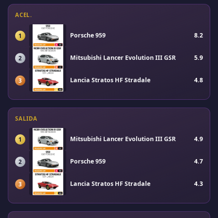
ACEL.
Porsche 959
8.2
1
Mitsubishi Lancer Evolution III GSR
5.9
2
Lancia Stratos HF Stradale
4.8
3
SALIDA
Mitsubishi Lancer Evolution III GSR
4.9
1
Porsche 959
4.7
2
Lancia Stratos HF Stradale
4.3
3