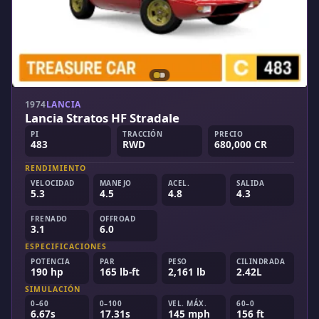
1974
LANCIA
Lancia Stratos HF Stradale
PI
TRACCIÓN
PRECIO
483
RWD
680,000 CR
RENDIMIENTO
VELOCIDAD
MANEJO
ACEL.
SALIDA
5.3
4.5
4.8
4.3
FRENADO
OFFROAD
3.1
6.0
ESPECIFICACIONES
POTENCIA
PAR
PESO
CILINDRADA
190 hp
165 lb-ft
2,161 lb
2.42L
SIMULACIÓN
0–60
0–100
VEL. MÁX.
60–0
6.67s
17.31s
145 mph
156 ft