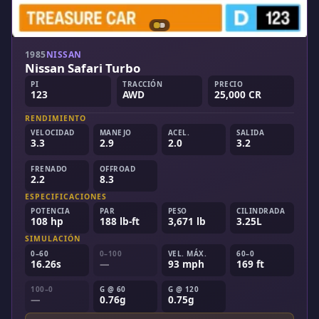
1985
NISSAN
Nissan Safari Turbo
PI
TRACCIÓN
PRECIO
123
AWD
25,000 CR
RENDIMIENTO
VELOCIDAD
MANEJO
ACEL.
SALIDA
3.3
2.9
2.0
3.2
FRENADO
OFFROAD
2.2
8.3
ESPECIFICACIONES
POTENCIA
PAR
PESO
CILINDRADA
108 hp
188 lb-ft
3,671 lb
3.25L
SIMULACIÓN
0–60
0–100
VEL. MÁX.
60–0
16.26s
—
93 mph
169 ft
100–0
G @ 60
G @ 120
—
0.76g
0.75g