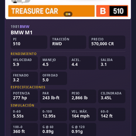
1981
BMW
BMW M1
PI
TRACCIÓN
PRECIO
510
RWD
570,000 CR
RENDIMIENTO
VELOCIDAD
MANEJO
ACEL.
SALIDA
5.9
4.5
4.4
3.1
FRENADO
OFFROAD
3.2
5.0
ESPECIFICACIONES
POTENCIA
PAR
PESO
CILINDRADA
277 hp
243 lb-ft
2,866 lb
3.45L
SIMULACIÓN
0–60
0–100
VEL. MÁX.
60–0
5.55s
12.95s
164 mph
142 ft
100–0
G @ 60
G @ 120
360 ft
0.89g
0.91g