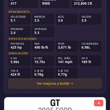
417
RWD
212,800 CR
RENDIMIENTO
VELOCIDAD
MANEJO
ACEL.
SALIDA
5.1
3.5
3.6
3.5
FRENADO
OFFROAD
2.4
5.3
ESPECIFICACIONES
POTENCIA
PAR
PESO
CILINDRADA
425 hp
490 lb-ft
3,671 lb
6.98L
SIMULACIÓN
0–60
0–100
VEL. MÁX.
60–0
5.96s
15.75s
141 mph
169 ft
100–0
G @ 60
G @ 120
424 ft
0.78g
0.77g
Ver mejoras y builds
A