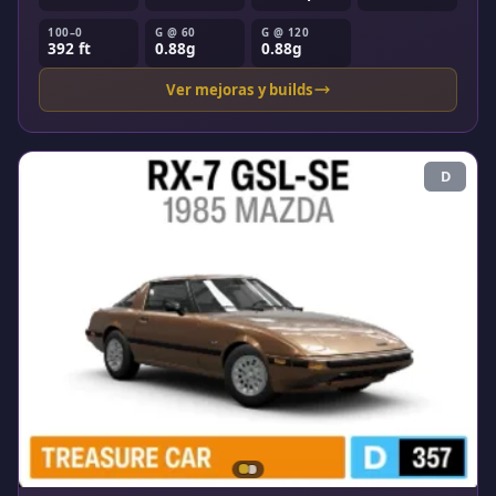
100–0
G @ 60
G @ 120
392 ft
0.88g
0.88g
Ver mejoras y builds
D