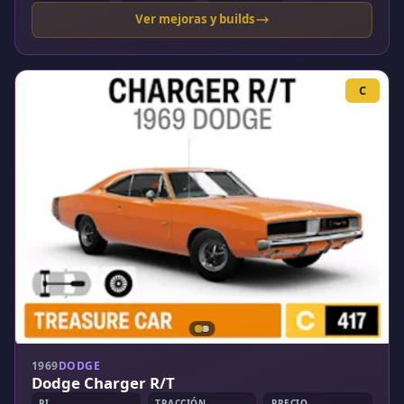
Ver mejoras y builds
C
1969
DODGE
Dodge Charger R/T
PI
TRACCIÓN
PRECIO