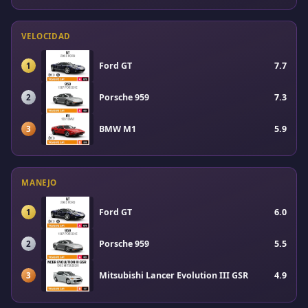
VELOCIDAD
Ford GT
7.7
1
Porsche 959
7.3
2
BMW M1
5.9
3
MANEJO
Ford GT
6.0
1
Porsche 959
5.5
2
Mitsubishi Lancer Evolution III GSR
4.9
3