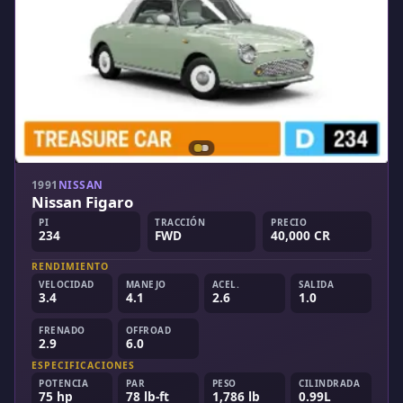
1991
NISSAN
Nissan Figaro
PI
TRACCIÓN
PRECIO
234
FWD
40,000 CR
RENDIMIENTO
VELOCIDAD
MANEJO
ACEL.
SALIDA
3.4
4.1
2.6
1.0
FRENADO
OFFROAD
2.9
6.0
ESPECIFICACIONES
POTENCIA
PAR
PESO
CILINDRADA
75 hp
78 lb-ft
1,786 lb
0.99L