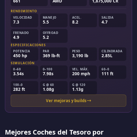
661
AWD
1,875,000 CR
RENDIMIENTO
VELOCIDAD
MANEJO
ACEL.
SALIDA
7.3
5.5
8.2
4.7
FRENADO
OFFROAD
4.9
5.2
ESPECIFICACIONES
POTENCIA
PAR
PESO
CILINDRADA
450 hp
369 lb-ft
3,190 lb
2.85L
SIMULACIÓN
0–60
0–100
VEL. MÁX.
60–0
3.54s
7.98s
200 mph
111 ft
100–0
G @ 60
G @ 120
282 ft
1.08g
1.13g
Ver mejoras y builds
Mejores Coches del Tesoro por