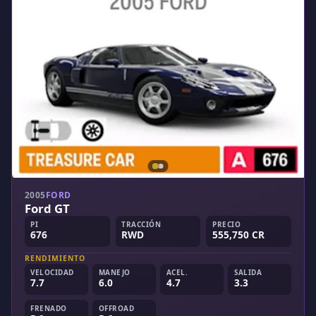
2005
FORD
Ford GT
PI
TRACCIÓN
PRECIO
676
RWD
555,750 CR
RENDIMIENTO
VELOCIDAD
MANEJO
ACEL.
SALIDA
7.7
6.0
4.7
3.3
FRENADO
OFFROAD