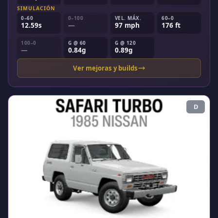
SIMULACIÓN
0–60
0–100
VEL. MÁX.
60–0
12.59s
—
97 mph
176 ft
100–0
G @ 60
G @ 120
—
0.84g
0.89g
Ver mejoras y builds
D