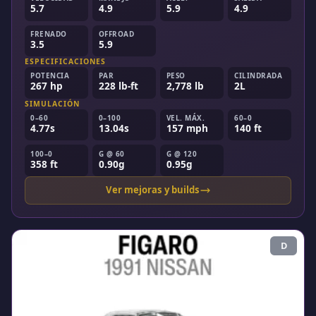
5.7
4.9
5.9
4.9
FRENADO
OFFROAD
3.5
5.9
ESPECIFICACIONES
POTENCIA
PAR
PESO
CILINDRADA
267 hp
228 lb-ft
2,778 lb
2L
SIMULACIÓN
0–60
0–100
VEL. MÁX.
60–0
4.77s
13.04s
157 mph
140 ft
100–0
G @ 60
G @ 120
358 ft
0.90g
0.95g
Ver mejoras y builds
D