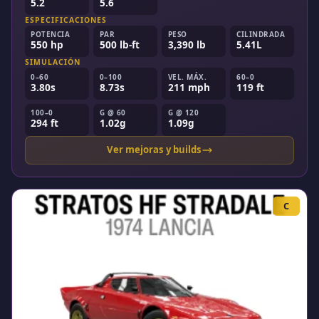
5.2
5.6
ESPECIFICACIONES
POTENCIA
PAR
PESO
CILINDRADA
550 hp
500 lb-ft
3,390 lb
5.41L
SIMULACIÓN
0–60
0–100
VEL. MÁX.
60–0
3.80s
8.73s
211 mph
119 ft
100–0
G @ 60
G @ 120
294 ft
1.02g
1.09g
Ver mejoras y builds
C