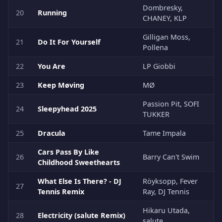
Dombresky,
20
Running
CHANEY, KLP
Gilligan Moss,
21
Do It For Yourself
Pollena
22
You Are
LP Giobbi
23
Keep Møving
MØ
Passion Pit, SOFI
24
Sleepyhead 2025
TUKKER
25
Dracula
Tame Impala
Cars Pass By Like
26
Barry Can't Swim
Childhood Sweethearts
What Else Is There? - DJ
Röyksopp, Fever
27
Tennis Remix
Ray, DJ Tennis
Hikaru Utada,
28
Electricity (salute Remix)
salute