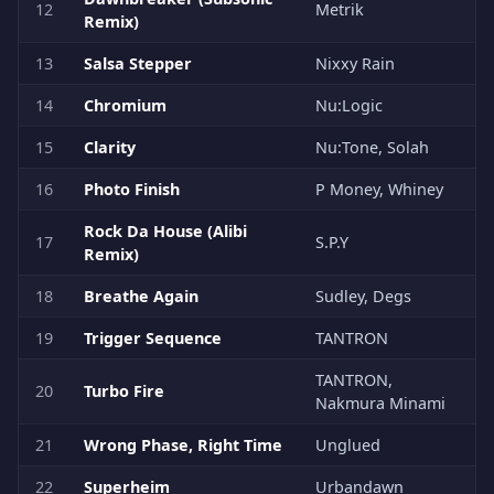
12
Metrik
Remix)
13
Salsa Stepper
Nixxy Rain
14
Chromium
Nu:Logic
15
Clarity
Nu:Tone, Solah
16
Photo Finish
P Money, Whiney
Rock Da House (Alibi
17
S.P.Y
Remix)
18
Breathe Again
Sudley, Degs
19
Trigger Sequence
TANTRON
TANTRON,
20
Turbo Fire
Nakmura Minami
21
Wrong Phase, Right Time
Unglued
22
Superheim
Urbandawn