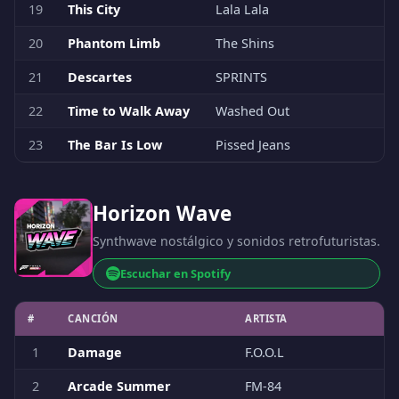
19
This City
Lala Lala
20
Phantom Limb
The Shins
21
Descartes
SPRINTS
22
Time to Walk Away
Washed Out
23
The Bar Is Low
Pissed Jeans
Horizon Wave
Synthwave nostálgico y sonidos retrofuturistas.
Escuchar en Spotify
#
CANCIÓN
ARTISTA
1
Damage
F.O.O.L
2
Arcade Summer
FM-84