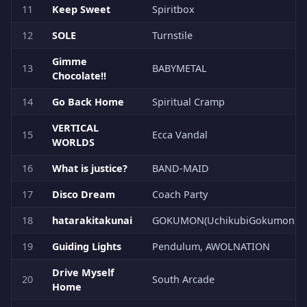
11
Keep Sweet
Spiritbox
12
SOLE
Turnstile
Gimme
13
BABYMETAL
Chocolate!!
14
Go Back Home
Spiritual Cramp
VERTICAL
15
Ecca Vandal
WORLDS
16
What is justice?
BAND-MAID
17
Disco Dream
Coach Party
18
hatarakitakunai
GOKUMON(UchikubiGokumonDo
19
Guiding Lights
Pendulum, AWOLNATION
Drive Myself
20
South Arcade
Home