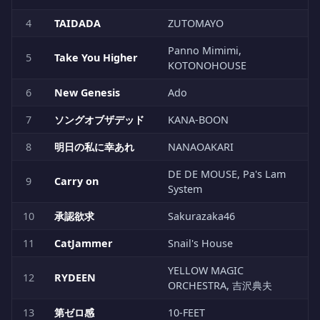
4
TAIDADA
ZUTOMAYO
Panno Mimimi,
5
Take You Higher
KOTONOHOUSE
6
New Genesis
Ado
7
ソングオブザデッド
KANA-BOON
8
明日の私に幸あれ
NANAOAKARI
DE DE MOUSE, Pa's Lam
9
Carry on
System
10
承認欲求
Sakurazaka46
11
CatJammer
Snail's House
YELLOW MAGIC
12
RYDEEN
ORCHESTRA, 吉沢典夫
13
第ゼロ感
10-FEET