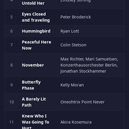
Untold Her
Eyes Closed
5
Peter Broderick
and Traveling
6
Hummingbird
Ryan Lott
Peaceful Here
7
Colin Stetson
Now
Max Richter, Mari Samuelsen,
8
November
Konzerthausorchester Berlin,
Jonathan Stockhammer
Butterfly
9
Kelly Moran
Phase
A Barely Lit
10
Oneohtrix Point Never
Path
Knew Who I
11
Was Going To
Akira Kosemura
Hurt