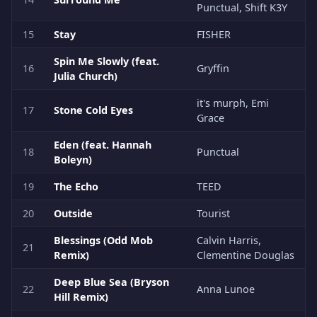
Punctual, Shift K3Y
15
Stay
FISHER
Spin Me Slowly (feat.
16
Gryffin
Julia Church)
it's murph, Emi
17
Stone Cold Eyes
Grace
Eden (feat. Hannah
18
Punctual
Boleyn)
19
The Echo
TEED
20
Outside
Tourist
Blessings (Odd Mob
Calvin Harris,
21
Remix)
Clementine Douglas
Deep Blue Sea (Bryson
22
Anna Lunoe
Hill Remix)