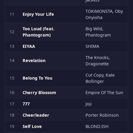
TOKiMONSTA, Oby
11
Enjoy Your Life
Onyioha
Too Loud (feat.
Big Wild,
12
Phantogram)
Phantogram
13
EIYAA
SHIMA
The Knocks,
14
Revelation
Dragonette
Cut Copy, Kate
15
Belong To You
Bollinger
16
Cherry Blossom
Empire Of The Sun
17
777
Joji
18
Cheerleader
Porter Robinson
19
Self Love
BLOND:ISH