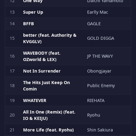
12
One Way
Daichi Yamamoto
13
Super Up
Earlly Mac
14
BFFB
GAGLE
better (feat. Authority &
15
GOLD DIGGA
KVGGLV)
WAVEBODY (feat.
16
JP THE WAVY
OZworld & LEX)
17
Not In Surrender
Obongjayar
The Hits Just Keep On
18
Public Enemy
Comin
19
WHATEVER
RIEHATA
All In One (Remix) (feat.
20
Ryohu
IO & KEIJU)
21
More Life (feat. Ryohu)
Shin Sakiura