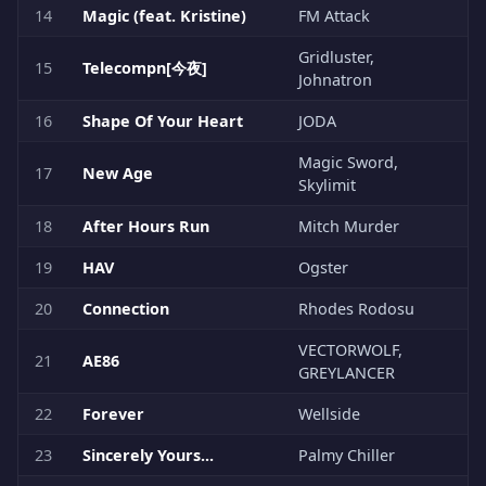
14
Magic (feat. Kristine)
FM Attack
Gridluster,
15
Telecompn[今夜]
Johnatron
16
Shape Of Your Heart
JODA
Magic Sword,
17
New Age
Skylimit
18
After Hours Run
Mitch Murder
19
HAV
Ogster
20
Connection
Rhodes Rodosu
VECTORWOLF,
21
AE86
GREYLANCER
22
Forever
Wellside
23
Sincerely Yours...
Palmy Chiller