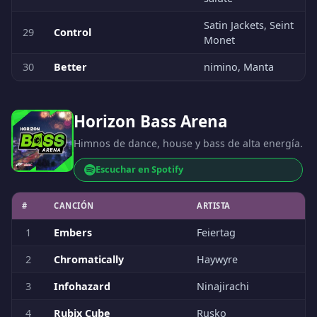
Satin Jackets, Seint
29
Control
Monet
30
Better
nimino, Manta
Horizon Bass Arena
Himnos de dance, house y bass de alta energía.
Escuchar en Spotify
#
CANCIÓN
ARTISTA
1
Embers
Feiertag
2
Chromatically
Haywyre
3
Infohazard
Ninajirachi
4
Rubix Cube
Rusko