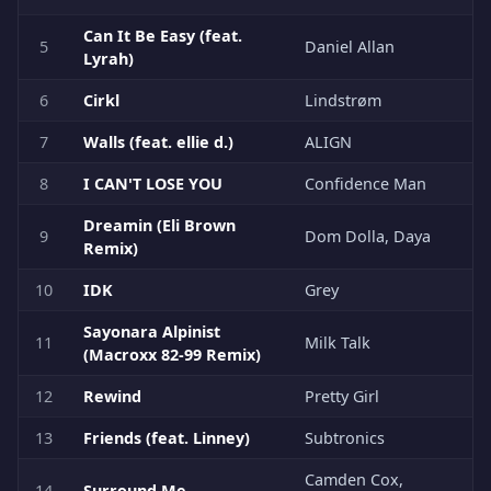
Can It Be Easy (feat.
5
Daniel Allan
Lyrah)
6
Cirkl
Lindstrøm
7
Walls (feat. ellie d.)
ALIGN
8
I CAN'T LOSE YOU
Confidence Man
Dreamin (Eli Brown
9
Dom Dolla, Daya
Remix)
10
IDK
Grey
Sayonara Alpinist
11
Milk Talk
(Macroxx 82-99 Remix)
12
Rewind
Pretty Girl
13
Friends (feat. Linney)
Subtronics
Camden Cox,
14
Surround Me