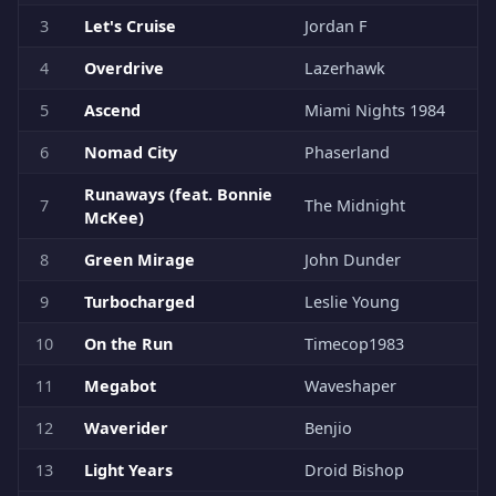
3
Let's Cruise
Jordan F
4
Overdrive
Lazerhawk
5
Ascend
Miami Nights 1984
6
Nomad City
Phaserland
Runaways (feat. Bonnie
7
The Midnight
McKee)
8
Green Mirage
John Dunder
9
Turbocharged
Leslie Young
10
On the Run
Timecop1983
11
Megabot
Waveshaper
12
Waverider
Benjio
13
Light Years
Droid Bishop