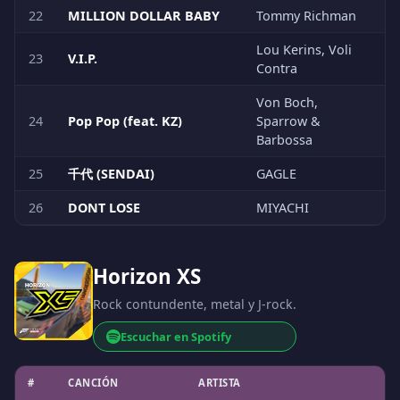
22
MILLION DOLLAR BABY
Tommy Richman
Lou Kerins, Voli
23
V.I.P.
Contra
Von Boch,
24
Pop Pop (feat. KZ)
Sparrow &
Barbossa
25
千代 (SENDAI)
GAGLE
26
DONT LOSE
MIYACHI
Horizon XS
Rock contundente, metal y J-rock.
Escuchar en Spotify
#
CANCIÓN
ARTISTA