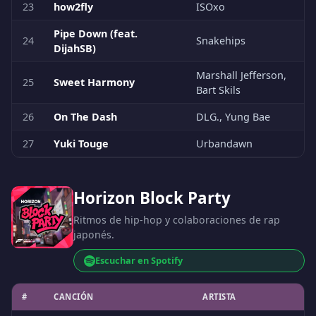
23
how2fly
ISOxo
Pipe Down (feat.
24
Snakehips
DijahSB)
Marshall Jefferson,
25
Sweet Harmony
Bart Skils
26
On The Dash
DLG., Yung Bae
27
Yuki Touge
Urbandawn
Horizon Block Party
Ritmos de hip-hop y colaboraciones de rap
japonés.
Escuchar en Spotify
#
CANCIÓN
ARTISTA