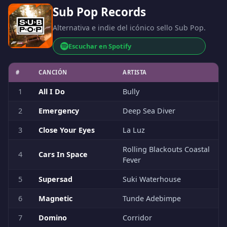
Sub Pop Records
Alternativa e indie del icónico sello Sub Pop.
Escuchar en Spotify
#
CANCIÓN
ARTISTA
1
All I Do
Bully
2
Emergency
Deep Sea Diver
3
Close Your Eyes
La Luz
Rolling Blackouts Coastal
4
Cars In Space
Fever
5
Supersad
Suki Waterhouse
6
Magnetic
Tunde Adebimpe
7
Domino
Corridor