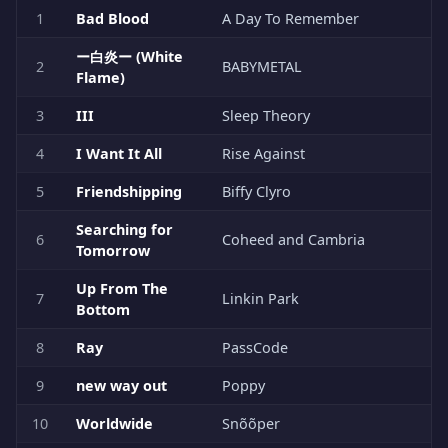
1
Bad Blood
A Day To Remember
ー白炎ー (White
2
BABYMETAL
Flame)
3
III
Sleep Theory
4
I Want It All
Rise Against
5
Friendshipping
Biffy Clyro
Searching for
6
Coheed and Cambria
Tomorrow
Up From The
7
Linkin Park
Bottom
8
Ray
PassCode
9
new way out
Poppy
10
Worldwide
Snõõper