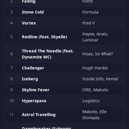
2
Falling
Fonts
3
Stone Cold
Formula
4
Vortex
Fred V
Hayve, Anaïs,
5
Redline (feat. Skyelle)
Laminar
Thread The Needle (feat.
6
Hoax, So What?
Dynamite MC)
7
Challenger
Hugh Hardie
8
Iceberg
Inside Info, Kemal
9
Skyline Fever
IYRE, Makoto
10
Hyperspace
Logistics
Makoto, Elle
11
Astral Travelling
Shimada
Dawnbreaker (Subsonic