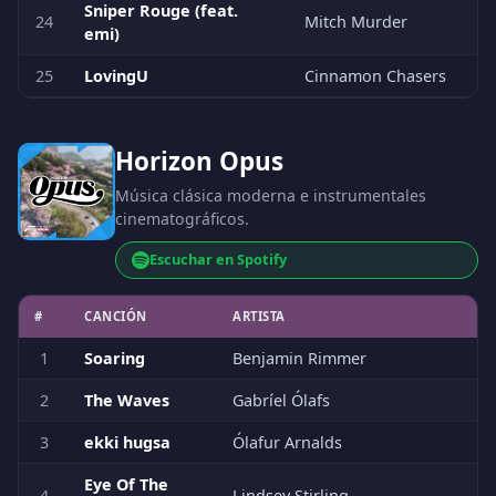
Sniper Rouge (feat.
24
Mitch Murder
emi)
25
LovingU
Cinnamon Chasers
Horizon Opus
Música clásica moderna e instrumentales
cinematográficos.
Escuchar en Spotify
#
CANCIÓN
ARTISTA
1
Soaring
Benjamin Rimmer
2
The Waves
Gabríel Ólafs
3
ekki hugsa
Ólafur Arnalds
Eye Of The
4
Lindsey Stirling