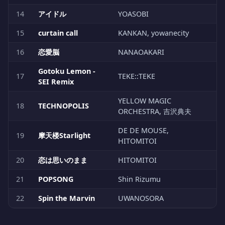
14
アイドル
YOASOBI
15
curtain call
KANKAN, yowanecity
16
恋愛脳
NANAOAKARI
Gotoku Lemon -
17
TEKE::TEKE
SEI Remix
YELLOW MAGIC
18
TECHNOPOLIS
ORCHESTRA, 吉沢典夫
DE DE MOUSE,
19
摩天楼Starlight
HITOMITOI
20
恋は思いのまま
HITOMITOI
21
POPSONG
Shin Rizumu
22
Spin the Marvin
UWANOSORA