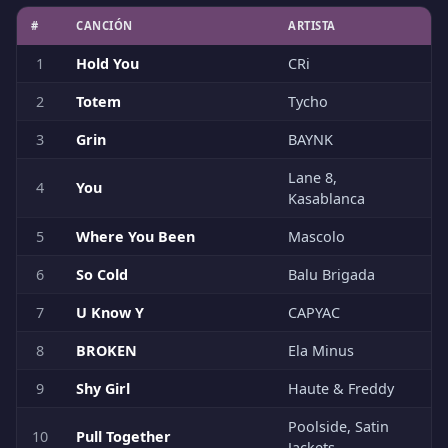
#
CANCIÓN
ARTISTA
1
Hold You
CRi
2
Totem
Tycho
3
Grin
BAYNK
Lane 8,
4
You
Kasablanca
5
Where You Been
Mascolo
6
So Cold
Balu Brigada
7
U Know Y
CAPYAC
8
BROKEN
Ela Minus
9
Shy Girl
Haute & Freddy
Poolside, Satin
10
Pull Together
Jackets