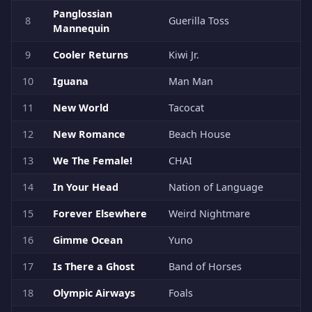
Panglossian
8
Guerilla Toss
Mannequin
9
Cooler Returns
Kiwi Jr.
10
Iguana
Man Man
11
New World
Tacocat
12
New Romance
Beach House
13
We The Female!
CHAI
14
In Your Head
Nation of Language
15
Forever Elsewhere
Weird Nightmare
16
Gimme Ocean
Yuno
17
Is There a Ghost
Band of Horses
18
Olympic Airways
Foals