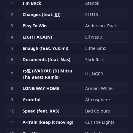
1
I'm Back
Atanok
2
Changes (feat. JJJ)
STUTS
3
Play To Win
Anderson .Paak
4
LIGHT AGAIN!
Lil Nas X
5
Enough (feat. Yukimi)
Little Simz
6
Documents (feat. Nas)
Slick Rick
わ道 (WADOU) (DJ Mitsu
7
HUNGER
The Beats Remix)
8
LONG WAY HOME
Armani White
9
Grateful
Atmosphere
10
Speed (feat. KAS)
Bad Colours
11
A-Train (keep it moving)
Cut The Lights