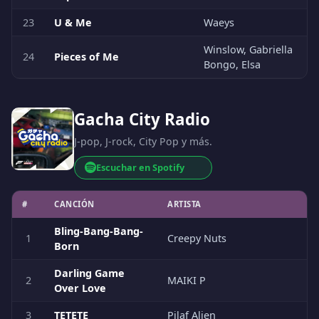
23
U & Me
Waeys
Winslow, Gabriella
24
Pieces of Me
Bongo, Elsa
Gacha City Radio
J-pop, J-rock, City Pop y más.
Escuchar en Spotify
#
CANCIÓN
ARTISTA
Bling-Bang-Bang-
1
Creepy Nuts
Born
Darling Game
2
MAIKI P
Over Love
3
TETETE
Pilaf Alien