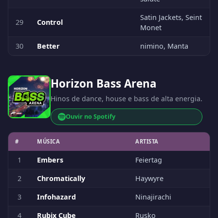
Satin Jackets, Seint
29
Control
Monet
30
Better
nimino, Manta
Horizon Bass Arena
Hinos de dance, house e bass de alta energia.
Ouvir no Spotify
#
MÚSICA
ARTISTA
1
Embers
Feiertag
2
Chromatically
Haywyre
3
Infohazard
Ninajirachi
4
Rubix Cube
Rusko