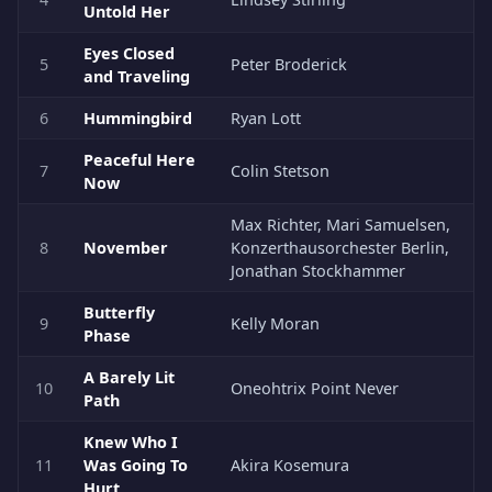
Untold Her
Eyes Closed
5
Peter Broderick
and Traveling
6
Hummingbird
Ryan Lott
Peaceful Here
7
Colin Stetson
Now
Max Richter, Mari Samuelsen,
8
November
Konzerthausorchester Berlin,
Jonathan Stockhammer
Butterfly
9
Kelly Moran
Phase
A Barely Lit
10
Oneohtrix Point Never
Path
Knew Who I
11
Was Going To
Akira Kosemura
Hurt