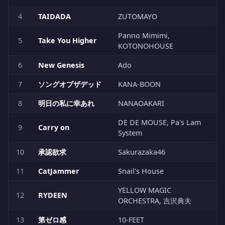
4
TAIDADA
ZUTOMAYO
Panno Mimimi,
5
Take You Higher
KOTONOHOUSE
6
New Genesis
Ado
7
ソングオブザデッド
KANA-BOON
8
明日の私に幸あれ
NANAOAKARI
DE DE MOUSE, Pa's Lam
9
Carry on
System
10
承認欲求
Sakurazaka46
11
CatJammer
Snail's House
YELLOW MAGIC
12
RYDEEN
ORCHESTRA, 吉沢典夫
13
第ゼロ感
10-FEET