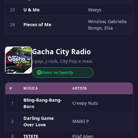
23
U & Me
Waeys
Winslow, Gabriella
24
Pieces of Me
Bongo, Elsa
Gacha City Radio
J-pop, J-rock, City Pop e mais.
Ouvir no Spotify
#
MÚSICA
ARTISTA
Bling-Bang-Bang-
1
Creepy Nuts
Born
Darling Game
2
MAIKI P
Over Love
3
TETETE
Pilaf Alien