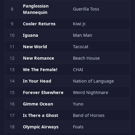
Panglossian
8
Guerilla Toss
Mannequin
9
Cooler Returns
Kiwi Jr.
10
Iguana
Man Man
11
New World
Tacocat
12
New Romance
Beach House
13
We The Female!
CHAI
14
In Your Head
Nation of Language
15
Forever Elsewhere
Weird Nightmare
16
Gimme Ocean
Yuno
17
Is There a Ghost
Band of Horses
18
Olympic Airways
Foals