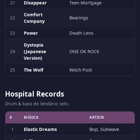
21
Disappear
Teen Mortgage
Comfort
22
Bearings
Company
23
Power
Death Lens
Dystopia
24
(Japanese
ONE OK ROCK
Version)
25
The Wolf
Witch Post
Hospital Records
Drum & bass do lendário selo.
#
MÚSICA
ARTISTA
1
Elastic Dreams
Bop, Subwave