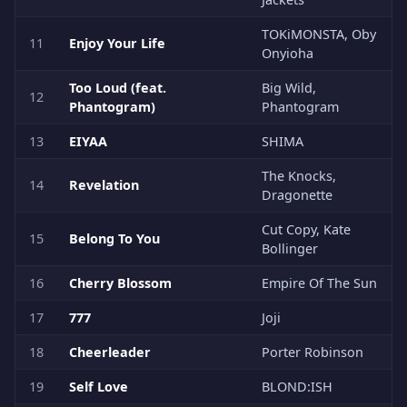
TOKiMONSTA, Oby
11
Enjoy Your Life
Onyioha
Too Loud (feat.
Big Wild,
12
Phantogram)
Phantogram
13
EIYAA
SHIMA
The Knocks,
14
Revelation
Dragonette
Cut Copy, Kate
15
Belong To You
Bollinger
16
Cherry Blossom
Empire Of The Sun
17
777
Joji
18
Cheerleader
Porter Robinson
19
Self Love
BLOND:ISH