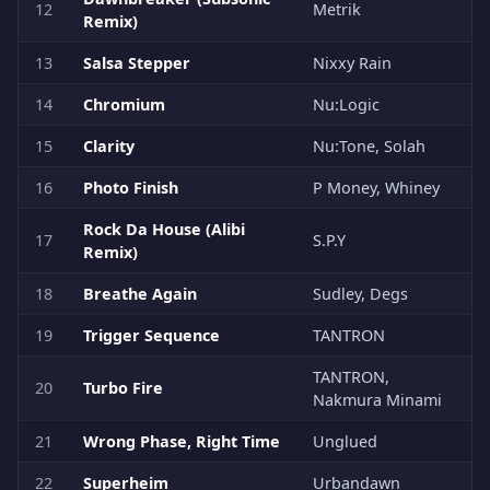
12
Metrik
Remix)
13
Salsa Stepper
Nixxy Rain
14
Chromium
Nu:Logic
15
Clarity
Nu:Tone, Solah
16
Photo Finish
P Money, Whiney
Rock Da House (Alibi
17
S.P.Y
Remix)
18
Breathe Again
Sudley, Degs
19
Trigger Sequence
TANTRON
TANTRON,
20
Turbo Fire
Nakmura Minami
21
Wrong Phase, Right Time
Unglued
22
Superheim
Urbandawn