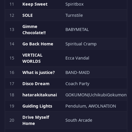
11
Keep Sweet
Spiritbox
12
SOLE
Turnstile
Gimme
13
BABYMETAL
Chocolate!!
14
Go Back Home
Spiritual Cramp
VERTICAL
15
Ecca Vandal
WORLDS
16
What is justice?
BAND-MAID
17
Disco Dream
Coach Party
18
hatarakitakunai
GOKUMON(UchikubiGokumonDo
19
Guiding Lights
Pendulum, AWOLNATION
Drive Myself
20
South Arcade
Home