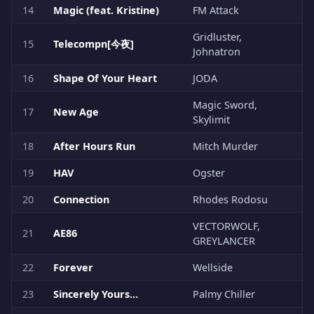
14
Magic (feat. Kristine)
FM Attack
Gridluster,
15
Telecompn[今夜]
Johnatron
16
Shape Of Your Heart
JODA
Magic Sword,
17
New Age
Skylimit
18
After Hours Run
Mitch Murder
19
HAV
Ogster
20
Connection
Rhodes Rodosu
VECTORWOLF,
21
AE86
GREYLANCER
22
Forever
Wellside
23
Sincerely Yours...
Palmy Chiller