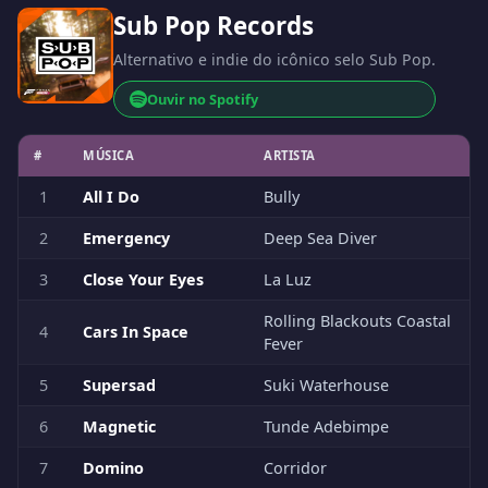
Sub Pop Records
Alternativo e indie do icônico selo Sub Pop.
Ouvir no Spotify
#
MÚSICA
ARTISTA
1
All I Do
Bully
2
Emergency
Deep Sea Diver
3
Close Your Eyes
La Luz
Rolling Blackouts Coastal
4
Cars In Space
Fever
5
Supersad
Suki Waterhouse
6
Magnetic
Tunde Adebimpe
7
Domino
Corridor