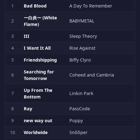
1
Bad Blood
A Day To Remember
ー白炎ー (White
2
BABYMETAL
Flame)
3
III
Sleep Theory
4
I Want It All
Rise Against
5
Friendshipping
Biffy Clyro
Searching for
6
Coheed and Cambria
Tomorrow
Up From The
7
Linkin Park
Bottom
8
Ray
PassCode
9
new way out
Poppy
10
Worldwide
Snõõper