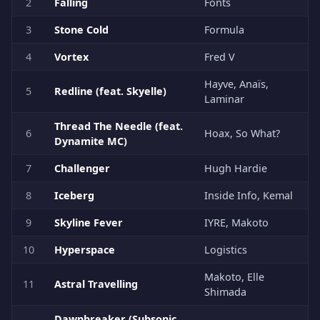
2
Falling
Fonts
3
Stone Cold
Formula
4
Vortex
Fred V
Hayve, Anaïs,
5
Redline (feat. Skyelle)
Laminar
Thread The Needle (feat.
6
Hoax, So What?
Dynamite MC)
7
Challenger
Hugh Hardie
8
Iceberg
Inside Info, Kemal
9
Skyline Fever
IYRE, Makoto
10
Hyperspace
Logistics
Makoto, Elle
11
Astral Travelling
Shimada
Dawnbreaker (Subsonic