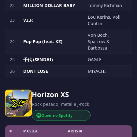
22
MILLION DOLLAR BABY
Tommy Richman
Lou Kerins, Voli
23
V.I.P.
Contra
Von Boch,
24
Pop Pop (feat. KZ)
Sparrow &
Barbossa
25
千代 (SENDAI)
GAGLE
26
DONT LOSE
MIYACHI
Horizon XS
Rock pesado, metal e J-rock.
Ouvir no Spotify
#
MÚSICA
ARTISTA