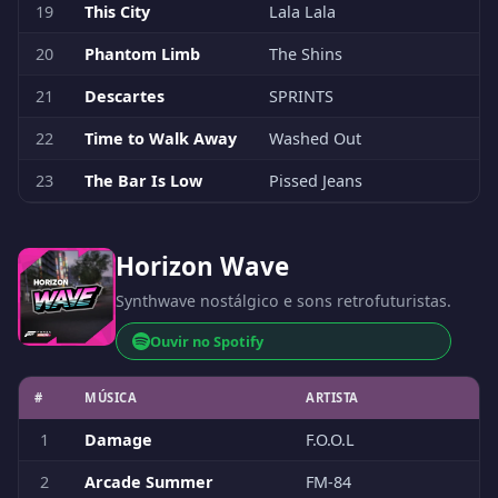
19
This City
Lala Lala
20
Phantom Limb
The Shins
21
Descartes
SPRINTS
22
Time to Walk Away
Washed Out
23
The Bar Is Low
Pissed Jeans
Horizon Wave
Synthwave nostálgico e sons retrofuturistas.
Ouvir no Spotify
#
MÚSICA
ARTISTA
1
Damage
F.O.O.L
2
Arcade Summer
FM-84