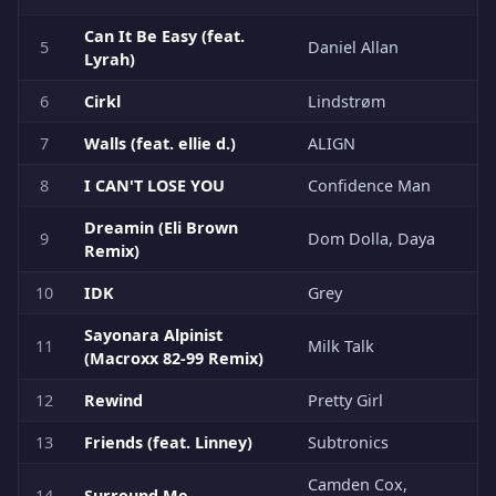
Can It Be Easy (feat.
5
Daniel Allan
Lyrah)
6
Cirkl
Lindstrøm
7
Walls (feat. ellie d.)
ALIGN
8
I CAN'T LOSE YOU
Confidence Man
Dreamin (Eli Brown
9
Dom Dolla, Daya
Remix)
10
IDK
Grey
Sayonara Alpinist
11
Milk Talk
(Macroxx 82-99 Remix)
12
Rewind
Pretty Girl
13
Friends (feat. Linney)
Subtronics
Camden Cox,
14
Surround Me