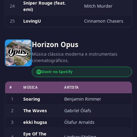
Sniper Rouge (feat.
24
Mitch Murder
emi)
25
LovingU
Cinnamon Chasers
Horizon Opus
Música clássica moderna e instrumentais
cinematográficos.
Ouvir no Spotify
#
MÚSICA
ARTISTA
1
Soaring
Benjamin Rimmer
2
The Waves
Gabríel Ólafs
3
ekki hugsa
Ólafur Arnalds
Eye Of The
4
Lindsey Stirling