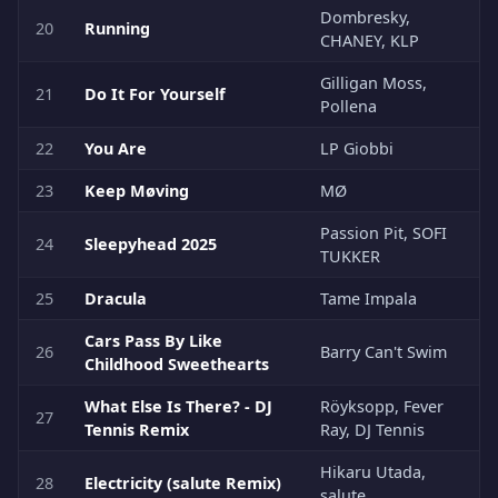
Dombresky,
20
Running
CHANEY, KLP
Gilligan Moss,
21
Do It For Yourself
Pollena
22
You Are
LP Giobbi
23
Keep Møving
MØ
Passion Pit, SOFI
24
Sleepyhead 2025
TUKKER
25
Dracula
Tame Impala
Cars Pass By Like
26
Barry Can't Swim
Childhood Sweethearts
What Else Is There? - DJ
Röyksopp, Fever
27
Tennis Remix
Ray, DJ Tennis
Hikaru Utada,
28
Electricity (salute Remix)
salute