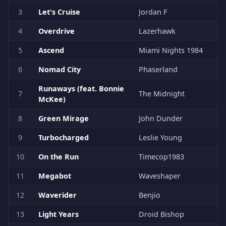
3
Let's Cruise
Jordan F
4
Overdrive
Lazerhawk
5
Ascend
Miami Nights 1984
6
Nomad City
Phaserland
Runaways (feat. Bonnie
7
The Midnight
McKee)
8
Green Mirage
John Dunder
9
Turbocharged
Leslie Young
10
On the Run
Timecop1983
11
Megabot
Waveshaper
12
Waverider
Benjio
13
Light Years
Droid Bishop