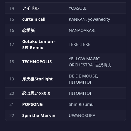
14
アイドル
YOASOBI
15
curtain call
KANKAN, yowanecity
16
恋愛脳
NANAOAKARI
Gotoku Lemon -
17
TEKE::TEKE
SEI Remix
YELLOW MAGIC
18
TECHNOPOLIS
ORCHESTRA, 吉沢典夫
DE DE MOUSE,
19
摩天楼Starlight
HITOMITOI
20
恋は思いのまま
HITOMITOI
21
POPSONG
Shin Rizumu
22
Spin the Marvin
UWANOSORA