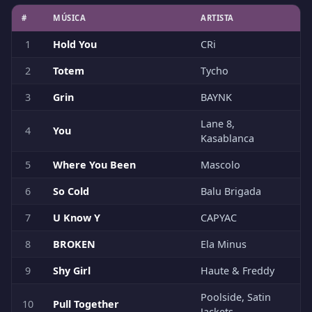
#
MÚSICA
ARTISTA
1
Hold You
CRi
2
Totem
Tycho
3
Grin
BAYNK
Lane 8,
4
You
Kasablanca
5
Where You Been
Mascolo
6
So Cold
Balu Brigada
7
U Know Y
CAPYAC
8
BROKEN
Ela Minus
9
Shy Girl
Haute & Freddy
Poolside, Satin
10
Pull Together
Jackets