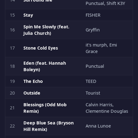
Punctual, Shift K3Y
15
Stay
FISHER
Spin Me Slowly (feat.
16
Gryffin
Julia Church)
it's murph, Emi
17
Stone Cold Eyes
Grace
Eden (feat. Hannah
18
Punctual
Boleyn)
19
The Echo
TEED
20
Outside
Tourist
Blessings (Odd Mob
Calvin Harris,
21
Remix)
Clementine Douglas
Deep Blue Sea (Bryson
22
Anna Lunoe
Hill Remix)