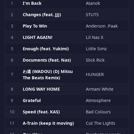
1
I'm Back
Atanok
2
Changes (feat. JJJ)
STUTS
3
Play To Win
Anderson .Paak
4
LIGHT AGAIN!
Lil Nas X
5
Enough (feat. Yukimi)
Little Simz
6
Documents (feat. Nas)
Slick Rick
わ道 (WADOU) (DJ Mitsu
7
HUNGER
The Beats Remix)
8
LONG WAY HOME
Armani White
9
Grateful
Atmosphere
10
Speed (feat. KAS)
Bad Colours
11
A-Train (keep it moving)
Cut The Lights