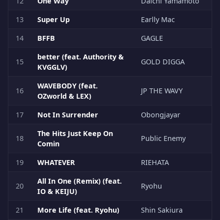
12
One Way
Daichi Yamamoto
13
Super Up
Earlly Mac
14
BFFB
GAGLE
better (feat. Authority &
15
GOLD DIGGA
KVGGLV)
WAVEBODY (feat.
16
JP THE WAVY
OZworld & LEX)
17
Not In Surrender
Obongjayar
The Hits Just Keep On
18
Public Enemy
Comin
19
WHATEVER
RIEHATA
All In One (Remix) (feat.
20
Ryohu
IO & KEIJU)
21
More Life (feat. Ryohu)
Shin Sakiura