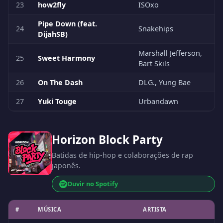
23
how2fly
ISOxo
Pipe Down (feat.
24
Snakehips
DijahSB)
Marshall Jefferson,
25
Sweet Harmony
Bart Skils
26
On The Dash
DLG., Yung Bae
27
Yuki Touge
Urbandawn
Horizon Block Party
Batidas de hip-hop e colaborações de rap
japonês.
Ouvir no Spotify
#
MÚSICA
ARTISTA