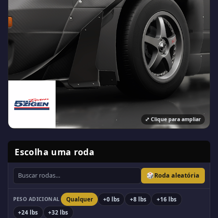
⤢
Clique para ampliar
Escolha uma roda
🎲
Roda aleatória
PESO ADICIONAL
Qualquer
+
0
lbs
+
8
lbs
+
16
lbs
+
24
lbs
+
32
lbs