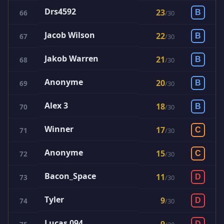
Drs4592
23
66
B
/
30
Jacob Wilson
22
67
B
/
30
Jakob Warren
21
68
B
/
30
Anonyme
20
69
B
/
30
Alex 3
18
70
B
/
30
Winner
17
71
C
/
30
Anonyme
15
72
C
/
30
Bacon_Space
11
73
D
/
30
Tyler
9
74
D
/
30
Lucas 094
D