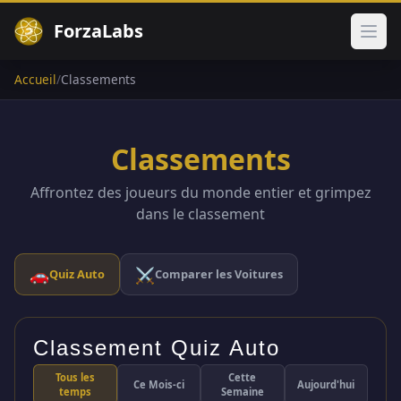
ForzaLabs
Ouvr
Accueil
/
Classements
Classements
Affrontez des joueurs du monde entier et grimpez
dans le classement
🚗
⚔️
Quiz Auto
Comparer les Voitures
Classement Quiz Auto
Tous les
Cette
Ce Mois-ci
Aujourd'hui
temps
Semaine