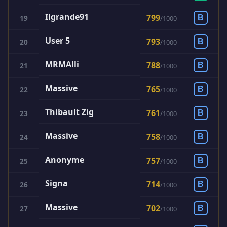
Ilgrande91
799
19
B
/
1000
User 5
793
20
B
/
1000
MRMAlli
788
21
B
/
1000
Massive
765
22
B
/
1000
Thibault Zig
761
23
B
/
1000
Massive
758
24
B
/
1000
Anonyme
757
25
B
/
1000
Signa
714
26
B
/
1000
Massive
702
27
B
/
1000