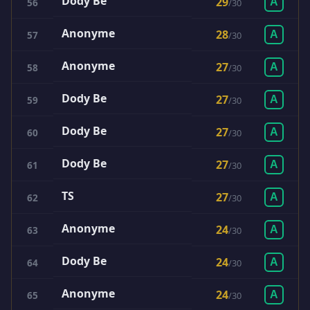
Dody Be
29
56
A
/
30
Anonyme
28
57
A
/
30
Anonyme
27
58
A
/
30
Dody Be
27
59
A
/
30
Dody Be
27
60
A
/
30
Dody Be
27
61
A
/
30
TS
27
62
A
/
30
Anonyme
24
63
A
/
30
Dody Be
24
64
A
/
30
Anonyme
24
65
A
/
30