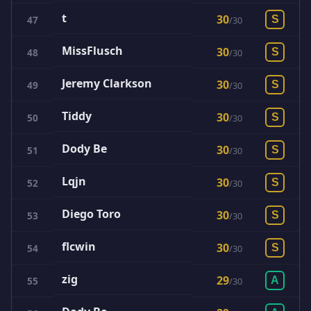
t
30
47
S
/
30
MissFlusch
30
48
S
/
30
Jeremy Clarkson
30
49
S
/
30
Tiddy
30
50
S
/
30
Dody Be
30
51
S
/
30
Lqjn
30
52
S
/
30
Diego Toro
30
53
S
/
30
flcwin
30
54
S
/
30
zig
29
55
A
/
30