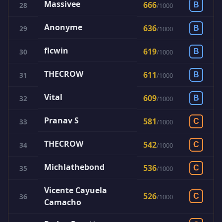
Massivee
666
28
B
/
1000
Anonyme
636
29
B
/
1000
flcwin
619
30
B
/
1000
THECROW
611
31
B
/
1000
Vital
609
32
B
/
1000
Pranav S
581
33
C
/
1000
THECROW
542
34
C
/
1000
Michlathebond
536
35
C
/
1000
Vicente Cayuela
526
36
C
/
1000
Camacho