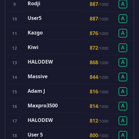
Rodji
887
9
A
/
1000
User5
887
10
A
/
1000
Kazgo
876
11
A
/
1000
Kiwi
872
12
A
/
1000
HALODEW
868
13
A
/
1000
Massive
844
14
A
/
1000
Adam J
816
15
A
/
1000
Maxpro3500
814
16
A
/
1000
HALODEW
812
17
A
/
1000
User 5
800
18
A
/
1000