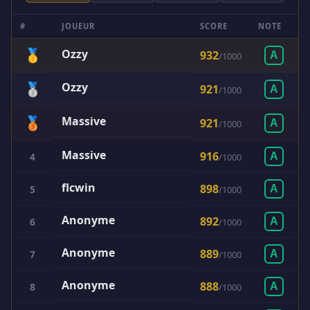
#
JOUEUR
SCORE
NOTE
🥇
Ozzy
932
A
/
1000
Ozzy
🥈
921
A
/
1000
Massive
🥉
921
A
/
1000
Massive
916
4
A
/
1000
flcwin
898
5
A
/
1000
Anonyme
892
6
A
/
1000
Anonyme
889
7
A
/
1000
Anonyme
888
8
A
/
1000