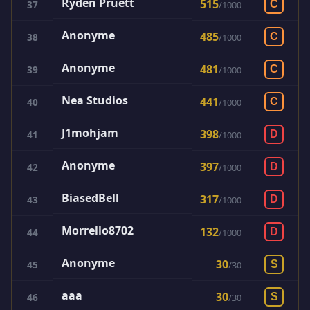
Ryden Pruett
515
37
C
/
1000
Anonyme
485
38
C
/
1000
Anonyme
481
39
C
/
1000
Nea Studios
441
40
C
/
1000
J1mohjam
398
41
D
/
1000
Anonyme
397
42
D
/
1000
BiasedBell
317
43
D
/
1000
Morrello8702
132
44
D
/
1000
Anonyme
30
45
S
/
30
aaa
30
46
S
/
30