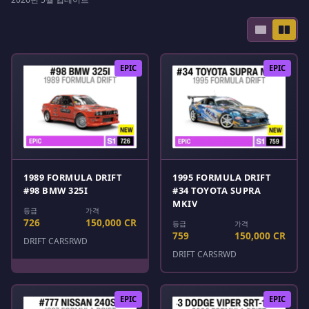
EPIC
EPIC
1989 FORMULA DRIFT
1995 FORMULA DRIFT
#98 BMW 325I
#34 TOYOTA SUPRA
MKIV
등급
가격
726
150,000 CR
등급
가격
759
150,000 CR
DRIFT CARS
RWD
DRIFT CARS
RWD
EPIC
EPIC