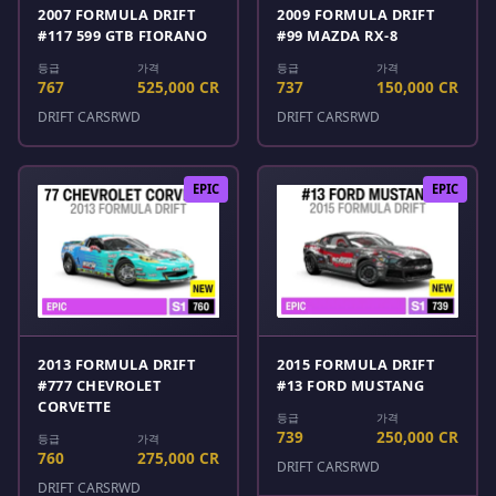
2007 FORMULA DRIFT
2009 FORMULA DRIFT
#117 599 GTB FIORANO
#99 MAZDA RX-8
등급
가격
등급
가격
767
525,000 CR
737
150,000 CR
DRIFT CARS
RWD
DRIFT CARS
RWD
EPIC
EPIC
2013 FORMULA DRIFT
2015 FORMULA DRIFT
#777 CHEVROLET
#13 FORD MUSTANG
CORVETTE
등급
가격
739
250,000 CR
등급
가격
760
275,000 CR
DRIFT CARS
RWD
DRIFT CARS
RWD