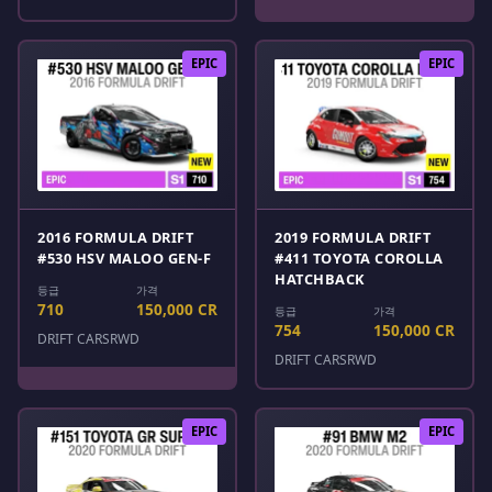
EPIC
EPIC
2016 FORMULA DRIFT
2019 FORMULA DRIFT
#530 HSV MALOO GEN-F
#411 TOYOTA COROLLA
HATCHBACK
등급
가격
710
150,000 CR
등급
가격
754
150,000 CR
DRIFT CARS
RWD
DRIFT CARS
RWD
EPIC
EPIC