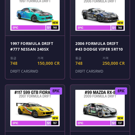
1997 FORMULA DRIFT
2006 FORMULA DRIFT
#777 NISSAN 240SX
#43 DODGE VIPER SRT10
등급
가격
등급
가격
748
150,000 CR
748
250,000 CR
DRIFT CARS
RWD
DRIFT CARS
RWD
EPIC
EPIC