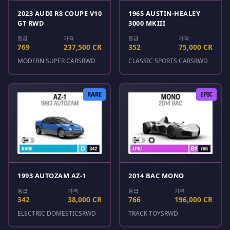
2023 AUDI R8 COUPE V10
1965 AUSTIN-HEALEY
GT RWD
3000 MKIII
등급
가격
등급
가격
769
237,500 CR
352
75,000 CR
MODERN SUPER CARS
RWD
CLASSIC SPORTS CARS
RWD
RARE
EPIC
1993 AUTOZAM AZ-1
2014 BAC MONO
등급
가격
등급
가격
342
38,000 CR
766
196,000 CR
ELECTRIC DOMESTICS
RWD
TRACK TOYS
RWD