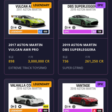
LEGENDARY
EPIC
2017 ASTON MARTIN
2019 ASTON MARTIN
VULCAN AMR PRO
DBS SUPERLEGGERA
등급
가격
등급
가격
898
3,000,000 CR
736
261,250 CR
EXTREME TRACK TOYS
RWD
SUPER GT
RWD
LEGENDARY
EPIC