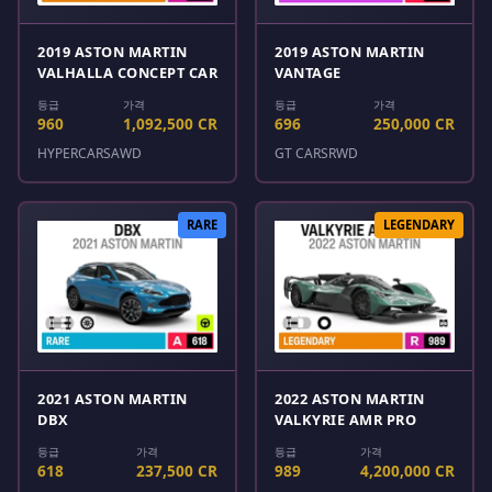
2019 ASTON MARTIN
2019 ASTON MARTIN
VALHALLA CONCEPT CAR
VANTAGE
등급
가격
등급
가격
960
1,092,500 CR
696
250,000 CR
HYPERCARS
AWD
GT CARS
RWD
RARE
LEGENDARY
2021 ASTON MARTIN
2022 ASTON MARTIN
DBX
VALKYRIE AMR PRO
등급
가격
등급
가격
618
237,500 CR
989
4,200,000 CR