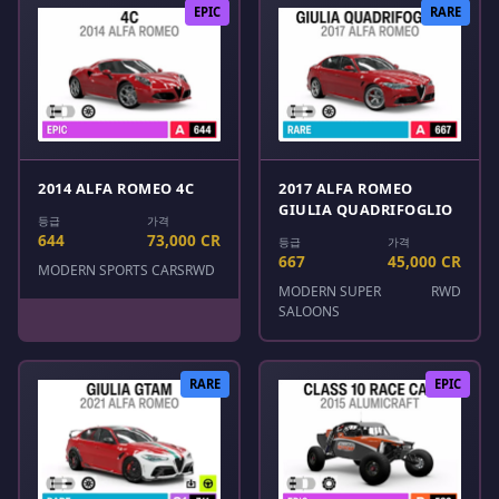
EPIC
RARE
2014 ALFA ROMEO 4C
2017 ALFA ROMEO
GIULIA QUADRIFOGLIO
등급
가격
644
73,000 CR
등급
가격
667
45,000 CR
MODERN SPORTS CARS
RWD
MODERN SUPER
RWD
SALOONS
RARE
EPIC