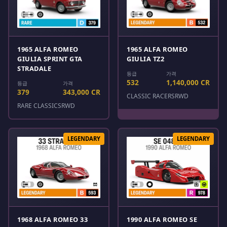
1965 ALFA ROMEO
1965 ALFA ROMEO
GIULIA SPRINT GTA
GIULIA TZ2
STRADALE
등급
가격
532
1,140,000 CR
등급
가격
379
343,000 CR
CLASSIC RACERS
RWD
RARE CLASSICS
RWD
LEGENDARY
LEGENDARY
1968 ALFA ROMEO 33
1990 ALFA ROMEO SE