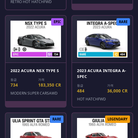
RETRO HOT HATCH
FWD
EPIC
RARE
2022 ACURA NSX TYPE S
2023 ACURA INTEGRA A-
SPEC
등급
가격
734
183,350 CR
등급
가격
484
36,000 CR
MODERN SUPER CARS
AWD
HOT HATCH
FWD
RARE
LEGENDARY