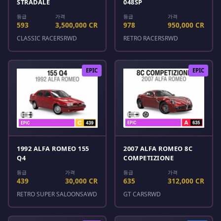
STRADALE
048SP
등급
가격
등급
가격
593
3,500,000 CR
978
950,000 CR
CLASSIC RACERS
RWD
RETRO RACERS
RWD
EPIC
EPIC
1992 ALFA ROMEO 155
2007 ALFA ROMEO 8C
Q4
COMPETIZIONE
등급
가격
등급
가격
439
30,000 CR
635
312,000 CR
RETRO SUPER SALOONS
AWD
GT CARS
RWD