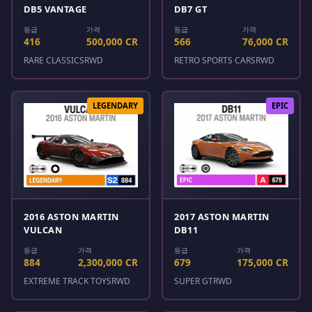
DB5 VANTAGE
DB7 GT
등급
가격
등급
가격
416
500,000 CR
566
76,000 CR
RARE CLASSICS
RWD
RETRO SPORTS CARS
RWD
LEGENDARY
EPIC
2016 ASTON MARTIN
2017 ASTON MARTIN
VULCAN
DB11
등급
가격
등급
가격
884
2,300,000 CR
679
175,000 CR
EXTREME TRACK TOYS
RWD
SUPER GT
RWD