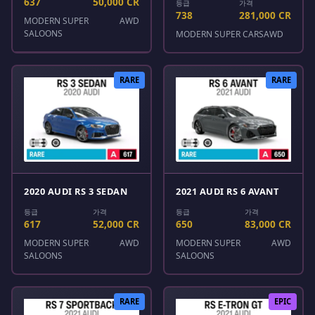
637
50,000 CR
등급
가격
738
281,000 CR
MODERN SUPER
AWD
SALOONS
MODERN SUPER CARS
AWD
RARE
RARE
2020 AUDI RS 3 SEDAN
2021 AUDI RS 6 AVANT
등급
가격
등급
가격
617
52,000 CR
650
83,000 CR
MODERN SUPER
AWD
MODERN SUPER
AWD
SALOONS
SALOONS
RARE
EPIC