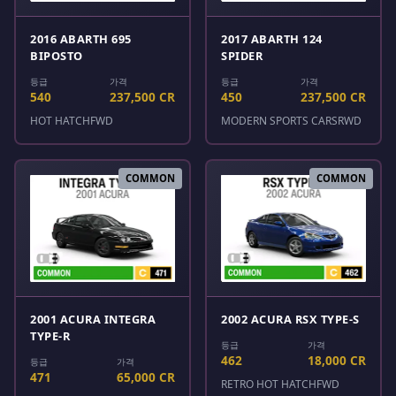
2016 ABARTH 695
2017 ABARTH 124
BIPOSTO
SPIDER
등급
가격
등급
가격
540
237,500 CR
450
237,500 CR
HOT HATCH
FWD
MODERN SPORTS CARS
RWD
COMMON
COMMON
2001 ACURA INTEGRA
2002 ACURA RSX TYPE-S
TYPE-R
등급
가격
462
18,000 CR
등급
가격
471
65,000 CR
RETRO HOT HATCH
FWD