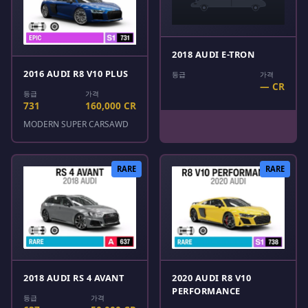
2018 AUDI E-TRON
2016 AUDI R8 V10 PLUS
등급
가격
— CR
등급
가격
731
160,000 CR
MODERN SUPER CARS
AWD
RARE
RARE
2018 AUDI RS 4 AVANT
2020 AUDI R8 V10
PERFORMANCE
등급
가격