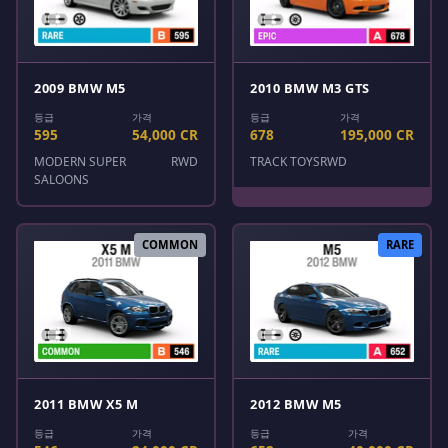
2009 BMW M5
2010 BMW M3 GTS
등급
가격
등급
가격
595
54,000 CR
678
195,000 CR
MODERN SUPER
RWD
TRACK TOYS
RWD
SALOONS
COMMON
RARE
2011 BMW X5 M
2012 BMW M5
등급
가격
등급
가격