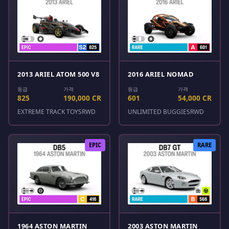
2013 ARIEL ATOM 500 V8
2016 ARIEL NOMAD
등급
가격
등급
가격
825
190,000 CR
601
54,000 CR
EXTREME TRACK TOYS
RWD
UNLIMITED BUGGIES
RWD
EPIC
RARE
1964 ASTON MARTIN
2003 ASTON MARTIN