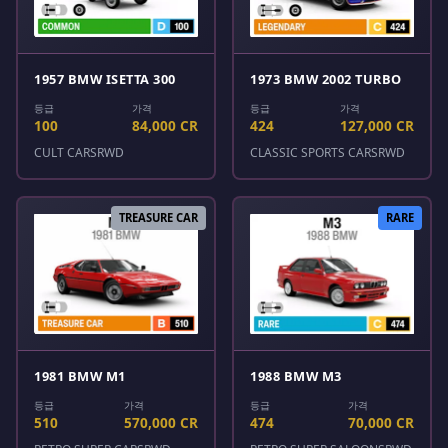
1957 BMW ISETTA 300
1973 BMW 2002 TURBO
등급
가격
등급
가격
100
84,000 CR
424
127,000 CR
CULT CARS
RWD
CLASSIC SPORTS CARS
RWD
TREASURE CAR
RARE
1981 BMW M1
1988 BMW M3
등급
가격
등급
가격
510
570,000 CR
474
70,000 CR