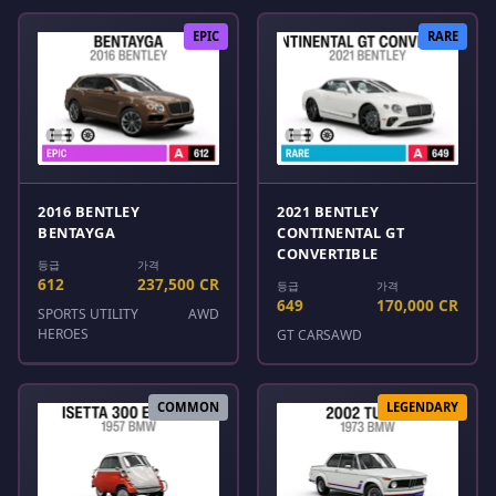
EPIC
RARE
2016 BENTLEY
2021 BENTLEY
BENTAYGA
CONTINENTAL GT
CONVERTIBLE
등급
가격
612
237,500 CR
등급
가격
649
170,000 CR
SPORTS UTILITY
AWD
HEROES
GT CARS
AWD
COMMON
LEGENDARY