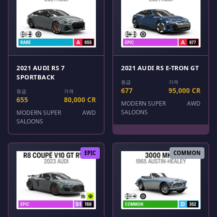
2021 AUDI RS 7
2021 AUDI RS E-TRON GT
SPORTBACK
등급
가격
677
95,000 CR
등급
가격
655
80,000 CR
MODERN SUPER
AWD
SALOONS
MODERN SUPER
AWD
SALOONS
EPIC
COMMON