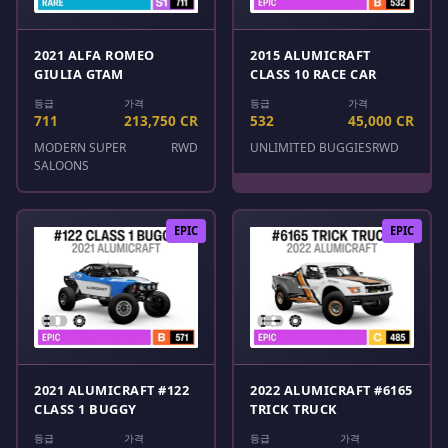
2021 ALFA ROMEO
2015 ALUMICRAFT
GIULIA GTAM
CLASS 10 RACE CAR
등급
가격
등급
가격
711
213,750 CR
532
45,000 CR
MODERN SUPER
RWD
UNLIMITED BUGGIES
RWD
SALOONS
EPIC
EPIC
2021 ALUMICRAFT #122
2022 ALUMICRAFT #6165
CLASS 1 BUGGY
TRICK TRUCK
등급
가격
등급
가격