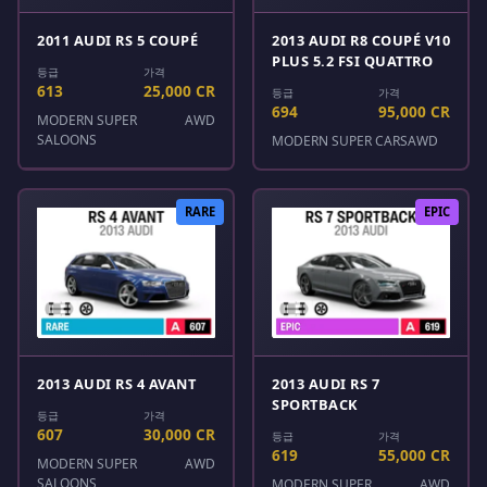
2011 AUDI RS 5 COUPÉ
2013 AUDI R8 COUPÉ V10
PLUS 5.2 FSI QUATTRO
등급
가격
613
25,000 CR
등급
가격
694
95,000 CR
MODERN SUPER
AWD
SALOONS
MODERN SUPER CARS
AWD
RARE
EPIC
2013 AUDI RS 4 AVANT
2013 AUDI RS 7
SPORTBACK
등급
가격
607
30,000 CR
등급
가격
619
55,000 CR
MODERN SUPER
AWD
SALOONS
MODERN SUPER
AWD