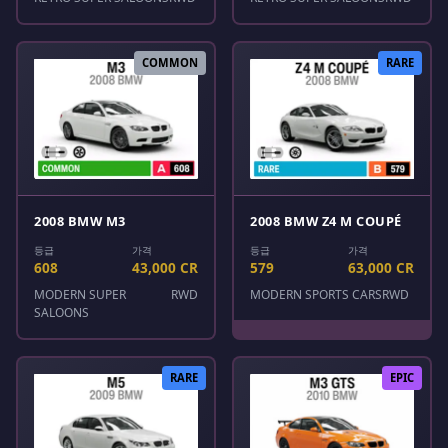
COMMON
RARE
2008 BMW M3
2008 BMW Z4 M COUPÉ
등급
가격
등급
가격
608
43,000 CR
579
63,000 CR
MODERN SUPER
RWD
MODERN SPORTS CARS
RWD
SALOONS
RARE
EPIC