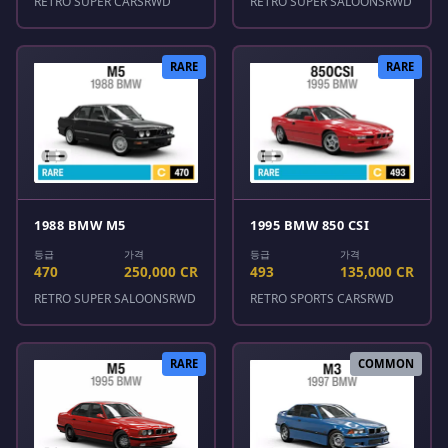
RETRO SUPER CARS
RWD
RETRO SUPER SALOONS
RWD
RARE
RARE
1988 BMW M5
1995 BMW 850 CSI
등급
가격
등급
가격
470
250,000 CR
493
135,000 CR
RETRO SUPER SALOONS
RWD
RETRO SPORTS CARS
RWD
RARE
COMMON