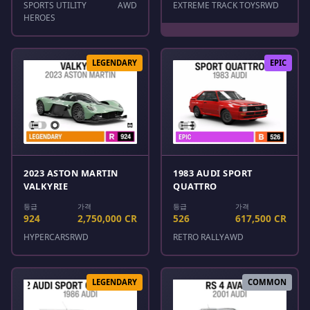
SPORTS UTILITY
AWD
EXTREME TRACK TOYS
RWD
HEROES
LEGENDARY
EPIC
2023 ASTON MARTIN
1983 AUDI SPORT
VALKYRIE
QUATTRO
등급
가격
등급
가격
924
2,750,000 CR
526
617,500 CR
HYPERCARS
RWD
RETRO RALLY
AWD
LEGENDARY
COMMON