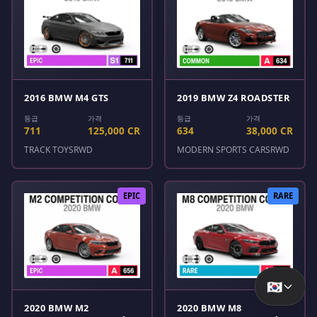
2016 BMW M4 GTS
2019 BMW Z4 ROADSTER
등급
가격
등급
가격
711
125,000 CR
634
38,000 CR
TRACK TOYS
RWD
MODERN SPORTS CARS
RWD
EPIC
RARE
🇰🇷
2020 BMW M2
2020 BMW M8