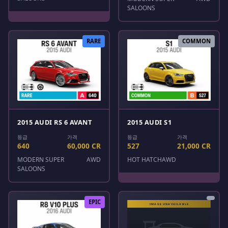
SALOONS
RARE
COMMON
2015 AUDI RS 6 AVANT
2015 AUDI S1
등급
가격
등급
가격
640
60,000 CR
527
21,000 CR
MODERN SUPER
AWD
HOT HATCH
AWD
SALOONS
EPIC