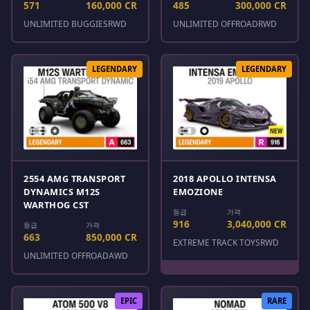
571
160,000 CR
485
300,000 CR
UNLIMITED BUGGIES
RWD
UNLIMITED OFFROAD
RWD
LEGENDARY
LEGENDARY
2554 AMG TRANSPORT
2018 APOLLO INTENSA
DYNAMICS M12S
EMOZIONE
WARTHOG CST
등급
가격
916
3,040,000 CR
등급
가격
663
850,000 CR
EXTREME TRACK TOYS
RWD
UNLIMITED OFFROAD
AWD
EPIC
RARE