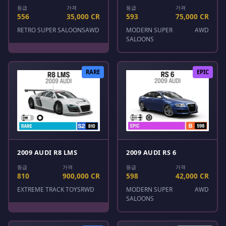
등급
가격
등급
가격
556
35,000 CR
593
75,000 CR
RETRO SUPER SALOONS
AWD
MODERN SUPER
AWD
SALOONS
RARE
EPIC
2009 AUDI R8 LMS
2009 AUDI RS 6
등급
가격
등급
가격
810
900,000 CR
598
42,000 CR
EXTREME TRACK TOYS
RWD
MODERN SUPER
AWD
SALOONS