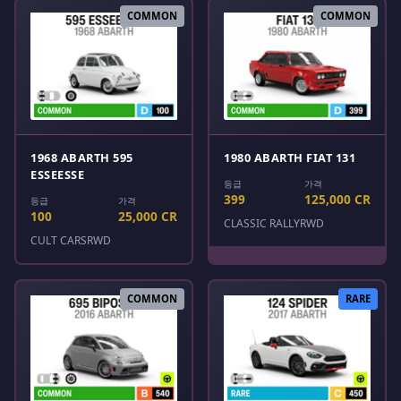
COMMON
COMMON
1968 ABARTH 595
1980 ABARTH FIAT 131
ESSEESSE
등급
가격
399
125,000 CR
등급
가격
100
25,000 CR
CLASSIC RALLY
RWD
CULT CARS
RWD
COMMON
RARE