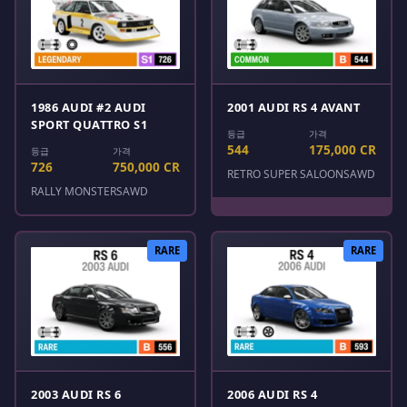
1986 AUDI #2 AUDI
2001 AUDI RS 4 AVANT
SPORT QUATTRO S1
등급
가격
544
175,000 CR
등급
가격
726
750,000 CR
RETRO SUPER SALOONS
AWD
RALLY MONSTERS
AWD
RARE
RARE
2003 AUDI RS 6
2006 AUDI RS 4