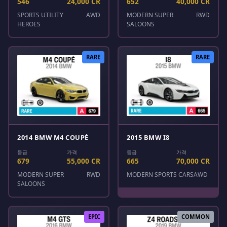
546
24,000 CR
652
40,000 CR
SPORTS UTILITY
AWD
MODERN SUPER
RWD
HEROES
SALOONS
RARE
RARE
2014 BMW M4 COUPÉ
2015 BMW I8
등급
가격
등급
가격
679
55,000 CR
665
70,000 CR
MODERN SUPER
RWD
MODERN SPORTS CARS
AWD
SALOONS
EPIC
COMMON