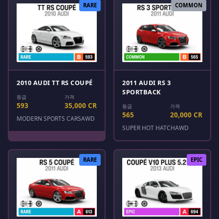
RARE
COMMON
2010 AUDI TT RS COUPÉ
2011 AUDI RS 3
SPORTBACK
등급
가격
593
35,000 CR
등급
가격
565
20,000 CR
MODERN SPORTS CARS
AWD
SUPER HOT HATCH
AWD
RARE
EPIC