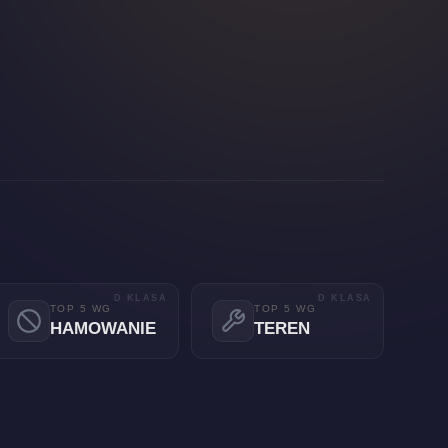
D KLASA
D KLASA
TOP 5 WG
TOP 5 WG
HAMOWANIE
TEREN