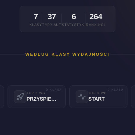
7
37
6
264
KLASY
TYPY AUT
STATYSTYKI
RANKINGI
WEDŁUG KLASY WYDAJNOŚCI
A
D KLASA
D KLASA
TOP 5 WG
TOP 5 WG
PRZYSPIESZENIE
START