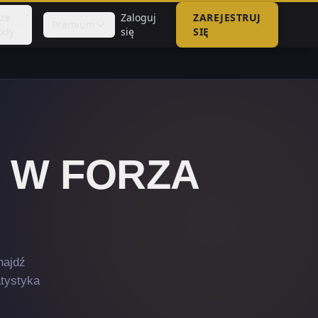
sze
Zaloguj
ZAREJESTRUJ
Premium
ody
się
SIĘ
W FORZA
najdź
atystyka