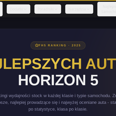
Najlep
Dodatki
Poradniki
Narzędzia
Samoch
FH5 RANKING · 2025
JLEPSZYCH AUT
HORIZON 5
ingi wydajności stock w każdej klasie i typie samochodu. Z
sze, najlepiej prowadzące się i najwyżej oceniane auta - st
po statystyce, klasa po klasie.