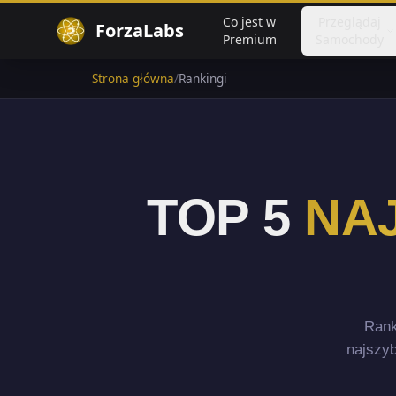
Co jest w
Przeglądaj
ForzaLabs
Premium
Samochody
Strona główna
/
Rankingi
TOP 5
NA
Rank
najszyb