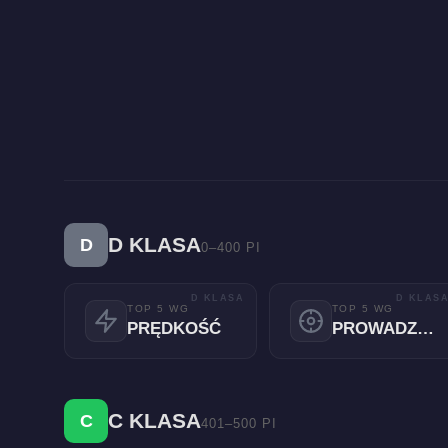
D KLASA
D
0–400 PI
D KLASA
D KLAS
TOP 5 WG
TOP 5 WG
PRĘDKOŚĆ
PROWADZENIE
C KLASA
C
401–500 PI