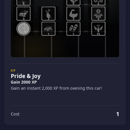
5
5
5
3
3
3
3
1
1
1
25
XP
Pride & Joy
Gain 2000 XP
Gain an instant 2,000 XP from owning this car!
1
Cost