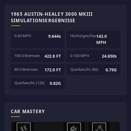
1965 AUSTIN-HEALEY 3000 MKIII
SIMULATIONSERGEBNISSE
0-60 MPH
Höchstgeschw.
9.644s
142.0
MPH
100-0 Bremsen
0-100 MPH
422.8 FT
24.650s
60-0 Bremsen
Querbeschl. (60)
172.0 FT
0.79G
Querbeschl. (120)
0.82G
CAR MASTERY