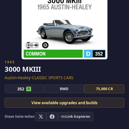
1965
3000 MKIII
Austin-Healey
•
CLASSIC SPORTS CARS
352
RWD
75,000 CR
D
View available upgrades and builds
Diese Seite teilen
Link kopieren