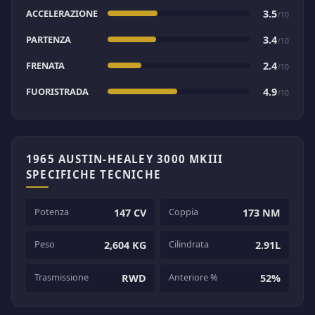
ACCELERAZIONE
3.5
/10
PARTENZA
3.4
/10
FRENATA
2.4
/10
FUORISTRADA
4.9
/10
1965 AUSTIN-HEALEY 3000 MKIII
SPECIFICHE TECNICHE
Potenza
Coppia
147 CV
173 NM
Peso
Cilindrata
2,604 KG
2.91L
Trasmissione
Anteriore %
RWD
52%