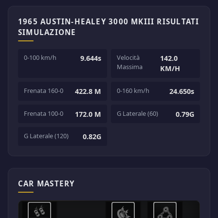
1965 AUSTIN-HEALEY 3000 MKIII RISULTATI
SIMULAZIONE
0-100 km/h
Velocità
9.644s
142.0
Massima
KM/H
Frenata 160-0
0-160 km/h
422.8 M
24.650s
Frenata 100-0
G Laterale (60)
172.0 M
0.79G
G Laterale (120)
0.82G
CAR MASTERY