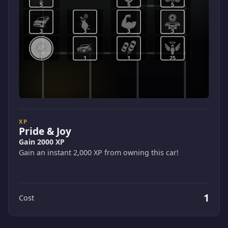
5
5
5
3
3
3
3
1
1
1
25
XP
Pride & Joy
Gain 2000 XP
Gain an instant 2,000 XP from owning this car!
1
Cost