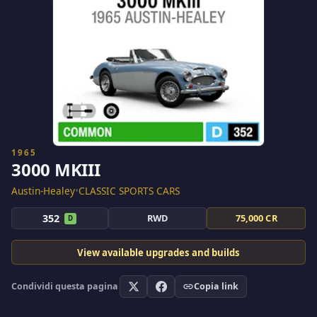
1965
3000 MKIII
Austin-Healey
•
CLASSIC SPORTS CARS
352
RWD
75,000 CR
D
View available upgrades and builds
Condividi questa pagina
Copia link