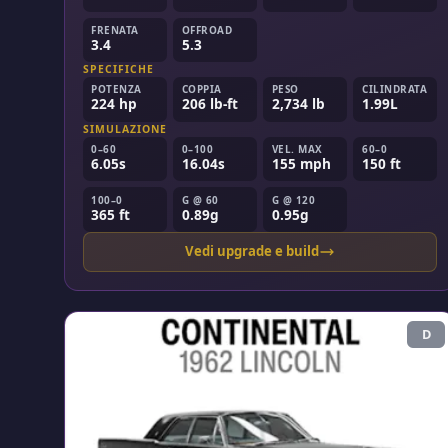
FRENATA
OFFROAD
3.4
5.3
SPECIFICHE
POTENZA
COPPIA
PESO
CILINDRATA
224 hp
206 lb-ft
2,734 lb
1.99L
SIMULAZIONE
0–60
0–100
VEL. MAX
60–0
6.05s
16.04s
155 mph
150 ft
100–0
G @ 60
G @ 120
365 ft
0.89g
0.95g
Vedi upgrade e build
D