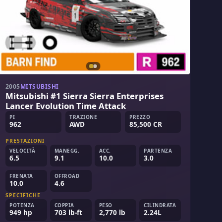
2005
MITSUBISHI
Mitsubishi #1 Sierra Sierra Enterprises
Lancer Evolution Time Attack
PI
TRAZIONE
PREZZO
962
AWD
85,500 CR
PRESTAZIONI
VELOCITÀ
MANEGG.
ACC.
PARTENZA
6.5
9.1
10.0
3.0
FRENATA
OFFROAD
10.0
4.6
SPECIFICHE
POTENZA
COPPIA
PESO
CILINDRATA
949 hp
703 lb-ft
2,770 lb
2.24L