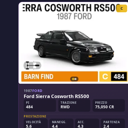
C
1987
FORD
Ford Sierra Cosworth RS500
PI
TRAZIONE
PREZZO
484
RWD
75,050 CR
PRESTAZIONI
VELOCITÀ
MANEGG.
ACC.
PARTENZA
5.6
4.4
4.3
2.4