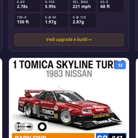
0–60
0–100
VEL. MAX
60–0
2.78s
5.99s
221 mph
68 ft
100–0
G @ 60
G @ 120
150 ft
1.97g
2.87g
Vedi upgrade e build
S2