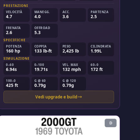
PRESTAZIONI
VELOCITÀ
MANEGG.
ACC.
PARTENZA
4.7
4.0
3.6
2.5
FRENATA
OFFROAD
2.6
5.3
SPECIFICHE
POTENZA
COPPIA
PESO
CILINDRATA
160 hp
133 lb-ft
2,425 lb
1.99L
SIMULAZIONE
0–60
0–100
VEL. MAX
60–0
6.94s
19.71s
132 mph
172 ft
100–0
G @ 60
G @ 120
425 ft
0.79g
0.79g
Vedi upgrade e build
D