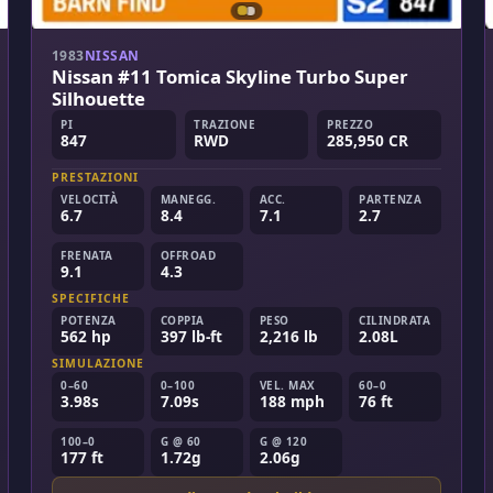
1983
NISSAN
Nissan #11 Tomica Skyline Turbo Super
Silhouette
PI
TRAZIONE
PREZZO
847
RWD
285,950 CR
PRESTAZIONI
VELOCITÀ
MANEGG.
ACC.
PARTENZA
6.7
8.4
7.1
2.7
FRENATA
OFFROAD
9.1
4.3
SPECIFICHE
POTENZA
COPPIA
PESO
CILINDRATA
562 hp
397 lb-ft
2,216 lb
2.08L
SIMULAZIONE
0–60
0–100
VEL. MAX
60–0
3.98s
7.09s
188 mph
76 ft
100–0
G @ 60
G @ 120
177 ft
1.72g
2.06g