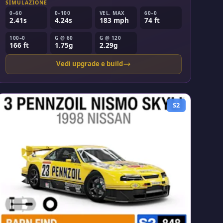
SIMULAZIONE
0–60
0–100
VEL. MAX
60–0
2.41s
4.24s
183 mph
74 ft
100–0
G @ 60
G @ 120
166 ft
1.75g
2.29g
Vedi upgrade e build
S2