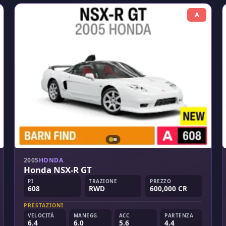
A
2005
HONDA
Honda NSX-R GT
PI
TRAZIONE
PREZZO
608
RWD
600,000 CR
PRESTAZIONI
VELOCITÀ
MANEGG.
ACC.
PARTENZA
6.4
6.0
5.6
4.4