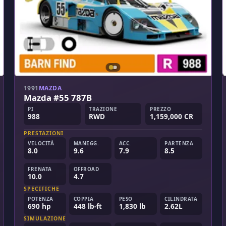
1991
MAZDA
Mazda #55 787B
PI
TRAZIONE
PREZZO
988
RWD
1,159,000 CR
PRESTAZIONI
VELOCITÀ
MANEGG.
ACC.
PARTENZA
8.0
9.6
7.9
8.5
FRENATA
OFFROAD
10.0
4.7
SPECIFICHE
POTENZA
COPPIA
PESO
CILINDRATA
690 hp
448 lb-ft
1,830 lb
2.62L
SIMULAZIONE