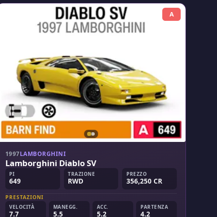
A
1997
LAMBORGHINI
Lamborghini Diablo SV
PI
TRAZIONE
PREZZO
649
RWD
356,250 CR
PRESTAZIONI
VELOCITÀ
MANEGG.
ACC.
PARTENZA
7.7
5.5
5.2
4.2