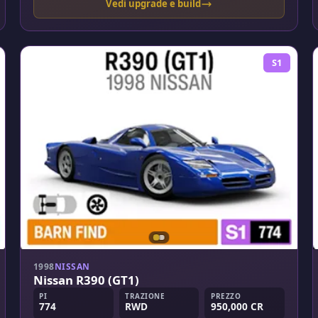
Vedi upgrade e build
S1
1998
NISSAN
Nissan R390 (GT1)
PI
TRAZIONE
PREZZO
774
RWD
950,000 CR