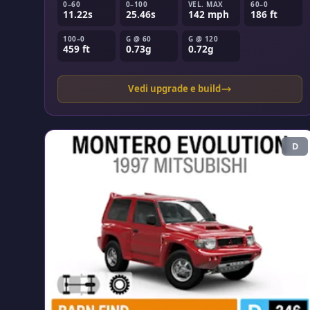
0–60
0–100
VEL. MAX
60–0
11.22s
25.46s
142 mph
186 ft
100–0
G @ 60
G @ 120
459 ft
0.73g
0.72g
Vedi upgrade e build
D