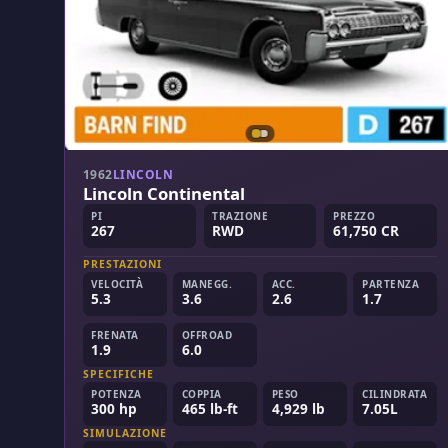
1962
LINCOLN
Lincoln Continental
PI
TRAZIONE
PREZZO
267
RWD
61,750 CR
PRESTAZIONI
VELOCITÀ
MANEGG.
ACC.
PARTENZA
5.3
3.6
2.6
1.7
FRENATA
OFFROAD
1.9
6.0
SPECIFICHE
POTENZA
COPPIA
PESO
CILINDRATA
300 hp
465 lb-ft
4,929 lb
7.05L
SIMULAZIONE