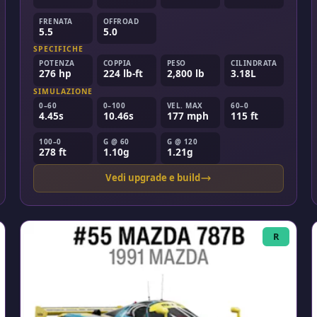
FRENATA
OFFROAD
5.5
5.0
SPECIFICHE
POTENZA
COPPIA
PESO
CILINDRATA
276 hp
224 lb-ft
2,800 lb
3.18L
SIMULAZIONE
0–60
0–100
VEL. MAX
60–0
4.45s
10.46s
177 mph
115 ft
100–0
G @ 60
G @ 120
278 ft
1.10g
1.21g
Vedi upgrade e build
R