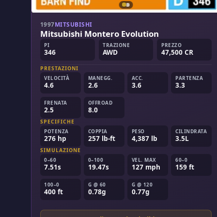
1997
MITSUBISHI
Mitsubishi Montero Evolution
PI
TRAZIONE
PREZZO
346
AWD
47,500 CR
PRESTAZIONI
VELOCITÀ
MANEGG.
ACC.
PARTENZA
4.6
2.6
3.6
3.3
FRENATA
OFFROAD
2.5
8.0
SPECIFICHE
POTENZA
COPPIA
PESO
CILINDRATA
276 hp
257 lb-ft
4,387 lb
3.5L
SIMULAZIONE
0–60
0–100
VEL. MAX
60–0
7.51s
19.47s
127 mph
159 ft
100–0
G @ 60
G @ 120
400 ft
0.78g
0.77g