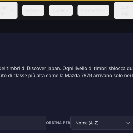
glia
Auto
Extra
Guide
Strumenti
to
Top
ei timbri di Discover Japan. Ogni livello di timbri sblocca due 
uto di classe più alta come la Mazda 787B arrivano solo nei liv
ORDINA PER