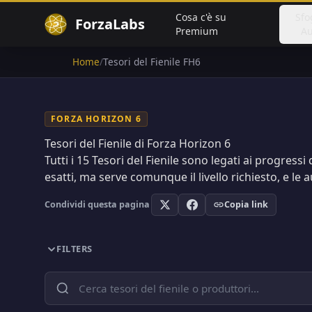
Cosa c'è su
Sfo
ForzaLabs
Premium
Au
Home
/
Tesori del Fienile FH6
FORZA HORIZON 6
Tesori del Fienile di Forza Horizon 6
Tutti i
15
Tesori del Fienile sono legati ai progressi d
esatti, ma serve comunque il livello richiesto, e le a
Condividi questa pagina
Copia link
FILTERS