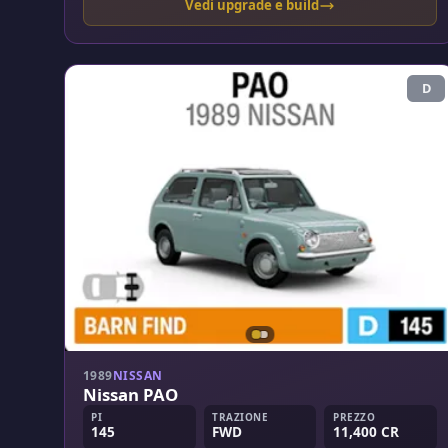
Vedi upgrade e build
D
1989
NISSAN
Nissan PAO
PI
TRAZIONE
PREZZO
145
FWD
11,400 CR