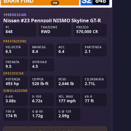
1998
NISSAN
Nissan #23 Pennzoil NISMO Skyline GT-R
PI
TRAZIONE
PREZZO
848
RWD
570,000 CR
PRESTAZIONI
VELOCITÀ
MANEGG.
ACC.
PARTENZA
6.5
8.4
6.4
2.1
FRENATA
OFFROAD
9.5
4.5
SPECIFICHE
POTENZA
COPPIA
PESO
CILINDRATA
493 hp
520 lb-ft
2,646 lb
2.71L
SIMULAZIONE
0–60
0–100
VEL. MAX
60–0
3.08s
6.72s
177 mph
77 ft
100–0
G @ 60
G @ 120
174 ft
1.72g
2.09g