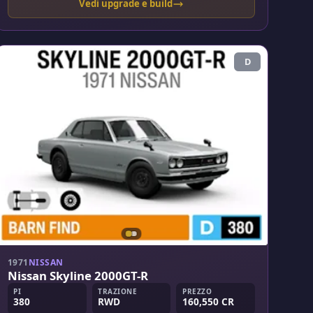
Vedi upgrade e build
D
1971
NISSAN
Nissan Skyline 2000GT-R
PI
TRAZIONE
PREZZO
380
RWD
160,550 CR