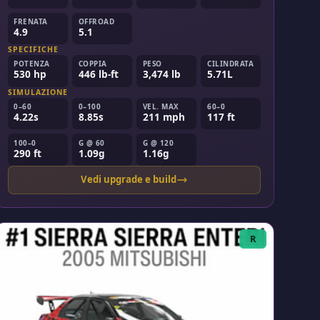
FRENATA
OFFROAD
4.9
5.1
SPECIFICHE
POTENZA
COPPIA
PESO
CILINDRATA
530 hp
446 lb-ft
3,474 lb
5.71L
SIMULAZIONE
0–60
0–100
VEL. MAX
60–0
4.22s
8.85s
211 mph
117 ft
100–0
G @ 60
G @ 120
290 ft
1.09g
1.16g
Vedi upgrade e build
R