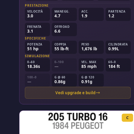
PRESTAZIONI
VELOCITÀ
MANEGG.
ACC.
PARTENZA
3.0
4.7
1.9
1.2
FRENATA
OFFROAD
3.1
6.6
SPECIFICHE
POTENZA
COPPIA
PESO
CILINDRATA
51 hp
55 lb-ft
1,676 lb
0.99L
SIMULAZIONE
0–60
0–100
VEL. MAX
60–0
18.36s
—
85 mph
184 ft
100–0
G @ 60
G @ 120
—
0.86g
0.91g
Vedi upgrade e build
C