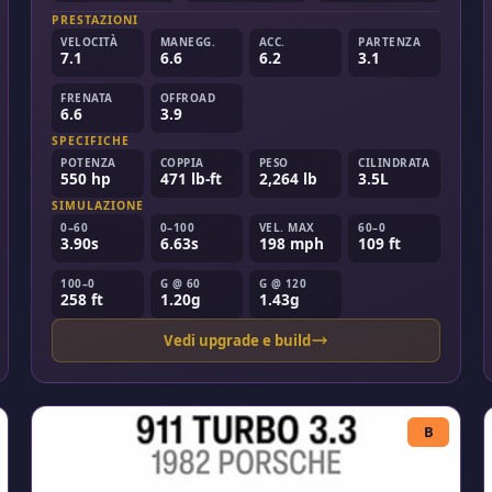
PRESTAZIONI
VELOCITÀ
MANEGG.
ACC.
PARTENZA
7.1
6.6
6.2
3.1
FRENATA
OFFROAD
6.6
3.9
SPECIFICHE
POTENZA
COPPIA
PESO
CILINDRATA
550 hp
471 lb-ft
2,264 lb
3.5L
SIMULAZIONE
0–60
0–100
VEL. MAX
60–0
3.90s
6.63s
198 mph
109 ft
100–0
G @ 60
G @ 120
258 ft
1.20g
1.43g
Vedi upgrade e build
B