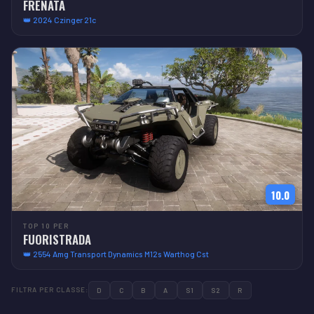
FRENATA
👑 2024 Czinger 21c
10.0
TOP 10 PER
FUORISTRADA
👑 2554 Amg Transport Dynamics M12s Warthog Cst
FILTRA PER CLASSE:
D
C
B
A
S1
S2
R