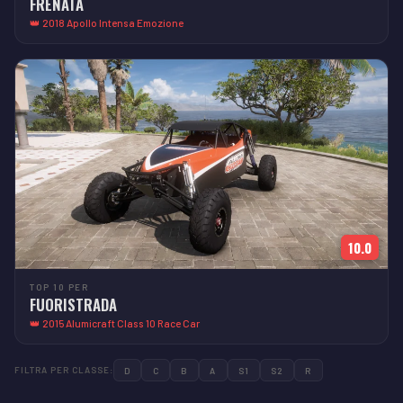
FRENATA
👑 2018 Apollo Intensa Emozione
10.0
TOP 10 PER
FUORISTRADA
👑 2015 Alumicraft Class 10 Race Car
FILTRA PER CLASSE:
D
C
B
A
S1
S2
R