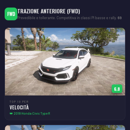
TRAZIONE ANTERIORE (FWD)
FWD
Prevedibile e tollerante. Competitiva in classi PI basse e rally.
69
6.8
TOP 10 PER
VELOCITÀ
👑 2018 Honda Civic Type R