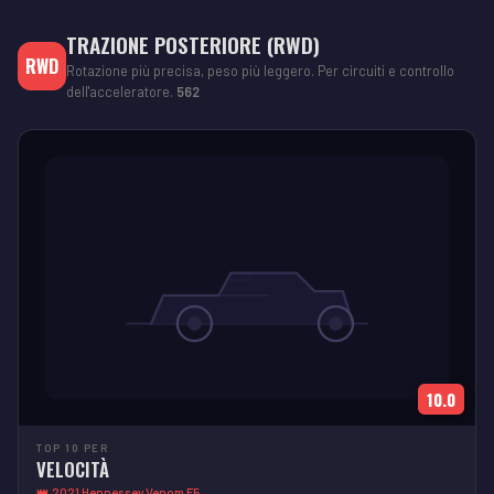
TRAZIONE POSTERIORE (RWD)
RWD
Rotazione più precisa, peso più leggero. Per circuiti e controllo
dell'acceleratore.
562
10.0
TOP 10 PER
VELOCITÀ
👑 2021 Hennessey Venom F5