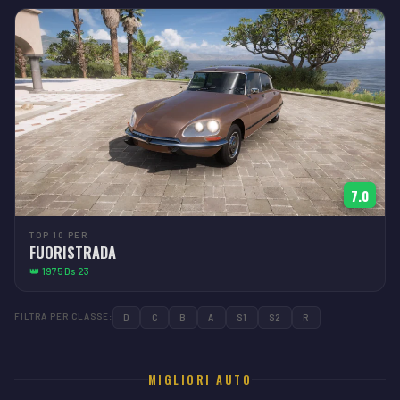
7.0
TOP 10 PER
FUORISTRADA
👑 1975 Ds 23
FILTRA PER CLASSE:
D
C
B
A
S1
S2
R
MIGLIORI AUTO