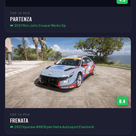
TOP 10 PER
PARTENZA
👑 2021 Mini John Cooper Works Gp
8.4
TOP 10 PER
FRENATA
👑 2021 Hyundai #98 Bryan Herta Autosport Elantra N