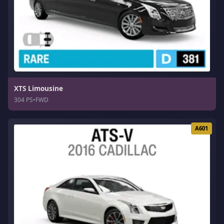
XTS Limousine
304 PS
•
FWD
A601