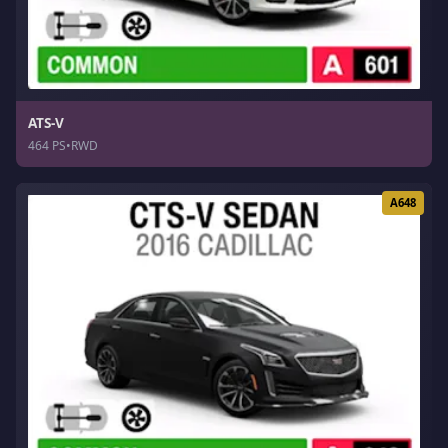
ATS-V
464 PS
•
RWD
A648