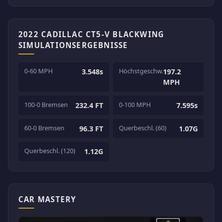
2022 CADILLAC CT5-V BLACKWING
SIMULATIONSERGEBNISSE
0-60 MPH
Höchstgeschw.
3.548s
197.2
MPH
100-0 Bremsen
0-100 MPH
232.4 FT
7.595s
60-0 Bremsen
Querbeschl. (60)
96.3 FT
1.07G
Querbeschl. (120)
1.12G
CAR MASTERY