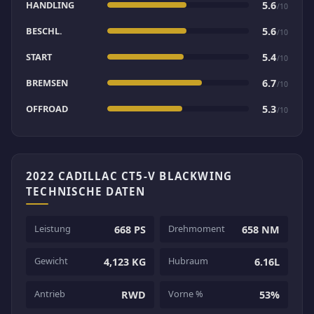
HANDLING
5.6
/10
BESCHL.
5.6
/10
START
5.4
/10
BREMSEN
6.7
/10
OFFROAD
5.3
/10
2022 CADILLAC CT5-V BLACKWING
TECHNISCHE DATEN
Leistung
Drehmoment
668 PS
658 NM
Gewicht
Hubraum
4,123 KG
6.16L
Antrieb
Vorne %
RWD
53%