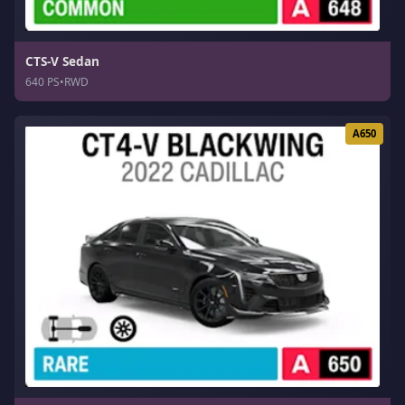
CTS-V Sedan
640 PS
•
RWD
A650