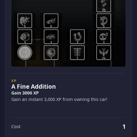
10
5
5
5
3
3
3
3
1
1
1
25
XP
A Fine Addition
Gain 3000 XP
Gain an instant 3,000 XP from owning this car!
1
Cost