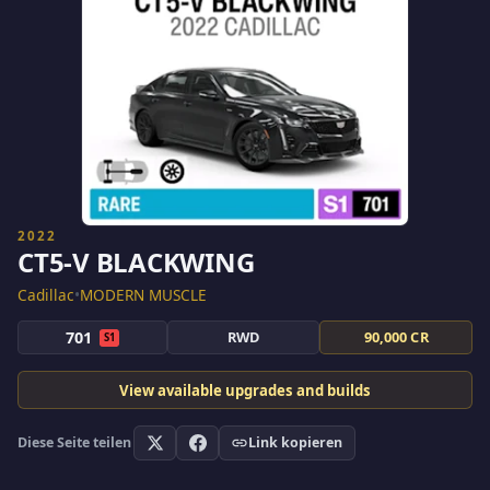
2022
CT5-V BLACKWING
Cadillac
•
MODERN MUSCLE
701
RWD
90,000 CR
S1
View available upgrades and builds
Diese Seite teilen
Link kopieren