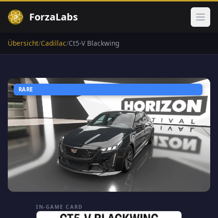
ForzaLabs
Haup
Übersicht
/
Cadillac
/
Ct5-V Blackwing
RARE
IN-GAME CARD