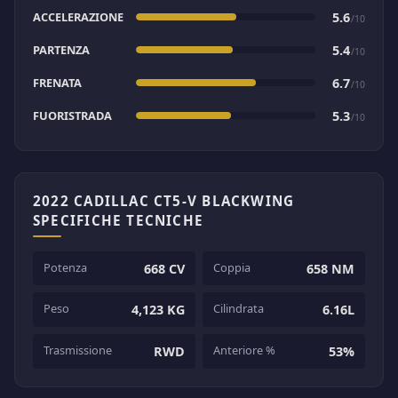
ACCELERAZIONE
5.6
/10
PARTENZA
5.4
/10
FRENATA
6.7
/10
FUORISTRADA
5.3
/10
2022 CADILLAC CT5-V BLACKWING
SPECIFICHE TECNICHE
Potenza
Coppia
668 CV
658 NM
Peso
Cilindrata
4,123 KG
6.16L
Trasmissione
Anteriore %
RWD
53%