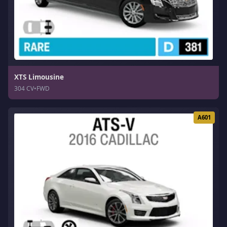
XTS Limousine
304 CV
•
FWD
A601