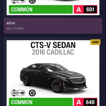
ATS-V
464 CV
•
RWD
A648