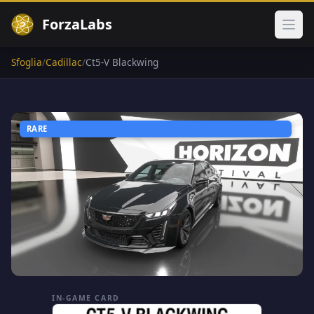
ForzaLabs
Apri
Sfoglia
/
Cadillac
/
Ct5-V Blackwing
RARE
IN-GAME CARD