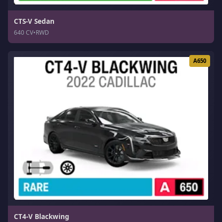
CTS-V Sedan
640 CV
•
RWD
A650
CT4-V Blackwing