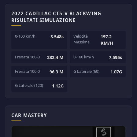
2022 CADILLAC CT5-V BLACKWING
RISULTATI SIMULAZIONE
0-100 km/h
Velocità
3.548s
197.2
Massima
KM/H
Frenata 160-0
0-160 km/h
232.4 M
7.595s
Frenata 100-0
G Laterale (60)
96.3 M
1.07G
G Laterale (120)
1.12G
CAR MASTERY