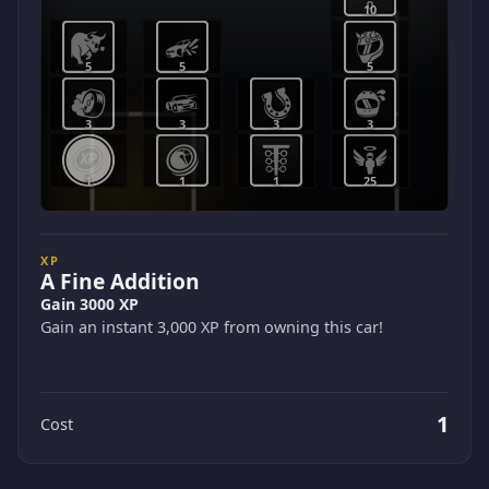
10
5
5
5
3
3
3
3
1
1
1
25
XP
A Fine Addition
Gain 3000 XP
Gain an instant 3,000 XP from owning this car!
1
Cost