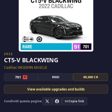
2022
CT5-V BLACKWING
Cadillac
•
MODERN MUSCLE
701
RWD
90,000 CR
S1
View available upgrades and builds
Condividi questa pagina
Copia link