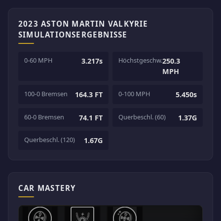
2023 ASTON MARTIN VALKYRIE
SIMULATIONSERGEBNISSE
0-60 MPH
Höchstgeschw.
3.217s
250.3
MPH
100-0 Bremsen
0-100 MPH
164.3 FT
5.450s
60-0 Bremsen
Querbeschl. (60)
74.1 FT
1.37G
Querbeschl. (120)
1.67G
CAR MASTERY