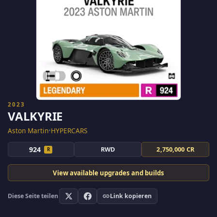
2023
VALKYRIE
Aston Martin
•
HYPERCARS
924
RWD
2,750,000 CR
R
View available upgrades and builds
Diese Seite teilen
Link kopieren