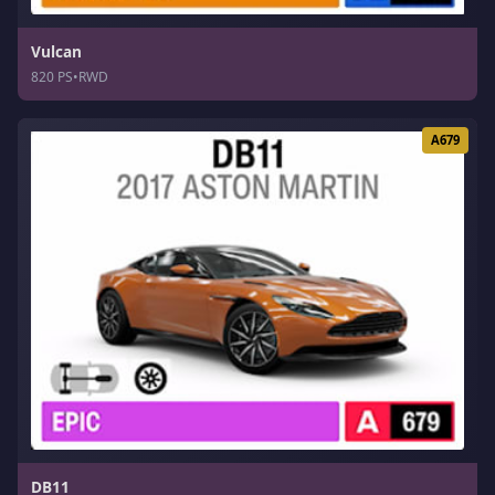
Vulcan
820 PS
•
RWD
A679
DB11