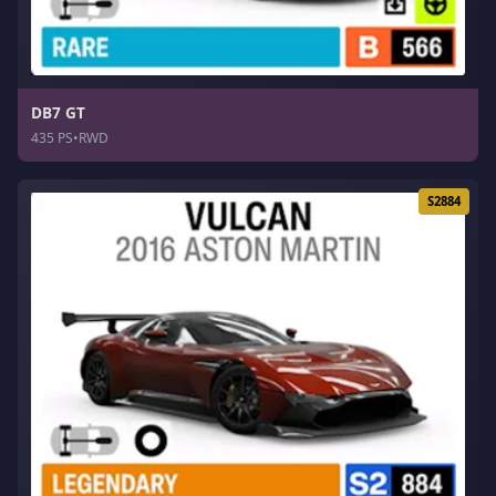
DB7 GT
435 PS
•
RWD
S2884