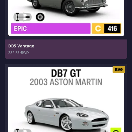
DB5 Vantage
282 PS
•
RWD
B566