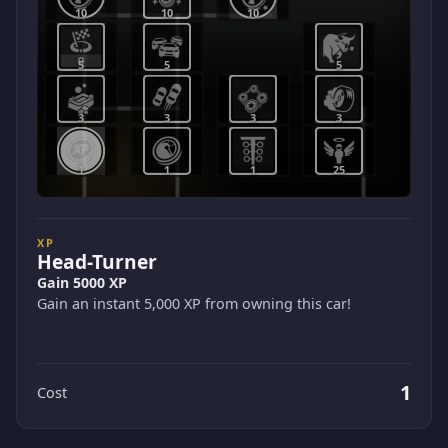
10
10
10
5
5
5
3
3
3
3
1
1
1
25
XP
Head-Turner
Gain 5000 XP
Gain an instant 5,000 XP from owning this car!
1
Cost