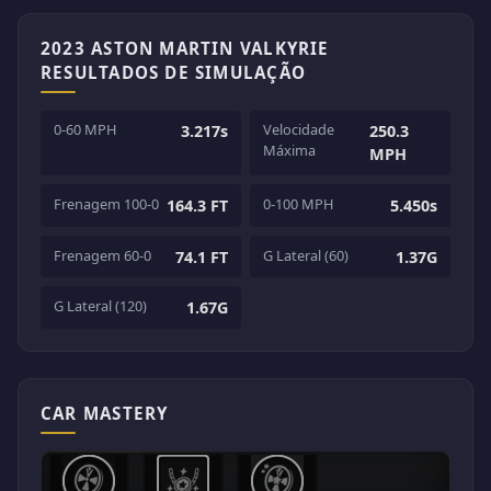
2023 ASTON MARTIN VALKYRIE
RESULTADOS DE SIMULAÇÃO
0-60 MPH
Velocidade
3.217s
250.3
Máxima
MPH
Frenagem 100-0
0-100 MPH
164.3 FT
5.450s
Frenagem 60-0
G Lateral (60)
74.1 FT
1.37G
G Lateral (120)
1.67G
CAR MASTERY