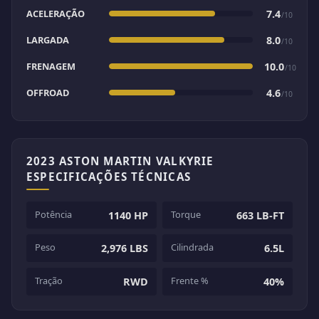
ACELERAÇÃO
7.4
/10
LARGADA
8.0
/10
FRENAGEM
10.0
/10
OFFROAD
4.6
/10
2023 ASTON MARTIN VALKYRIE
ESPECIFICAÇÕES TÉCNICAS
Potência
Torque
1140 HP
663 LB-FT
Peso
Cilindrada
2,976 LBS
6.5L
Tração
Frente %
RWD
40%