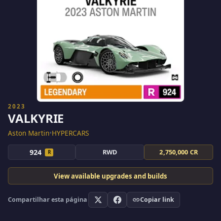
2023
VALKYRIE
Aston Martin
•
HYPERCARS
924
RWD
2,750,000 CR
R
View available upgrades and builds
Compartilhar esta página
Copiar link