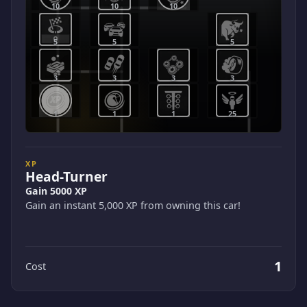
10
10
10
5
5
5
3
3
3
3
1
1
1
25
XP
Head-Turner
Gain 5000 XP
Gain an instant 5,000 XP from owning this car!
1
Cost