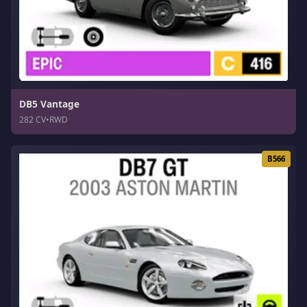
DB5 Vantage
282 CV
•
RWD
B566