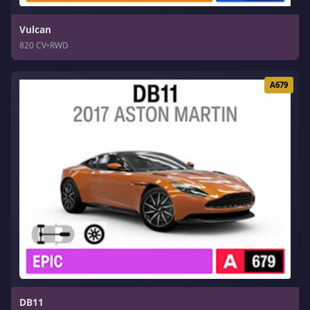
Vulcan
820 CV
•
RWD
A679
DB11