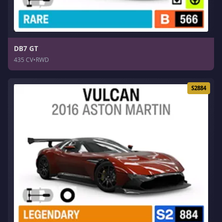
DB7 GT
435 CV
•
RWD
S2884