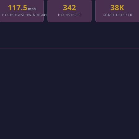
117.5
342
38K
mph
HÖCHSTGESCHWINDIGKEIT
HÖCHSTER PI
GÜNSTIGSTER CR