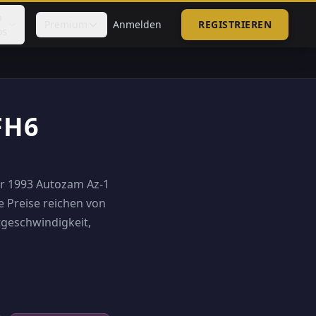
p
Premium
Anmelden
REGISTRIEREN
os
FH6
der 1993 Autozam Az-1
e Preise reichen von
tgeschwindigkeit,