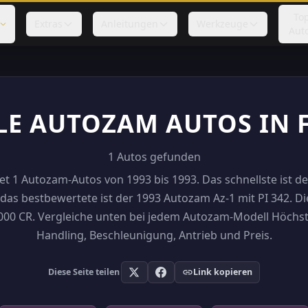
To
Extras
Anleitungen
Werkzeuge
Aut
LE AUTOZAM AUTOS IN 
1 Autos gefunden
et 1 Autozam-Autos von 1993 bis 1993. Das schnellste ist 
das bestbewertete ist der 1993 Autozam Az-1 mit PI 342. Di
,000 CR. Vergleiche unten bei jedem Autozam-Modell Höchs
Handling, Beschleunigung, Antrieb und Preis.
Diese Seite teilen
Link kopieren