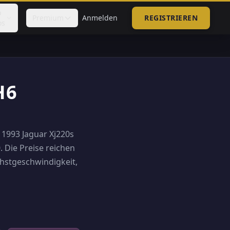
p
Premium
Anmelden
REGISTRIEREN
os
H6
r 1993 Jaguar Xj220s
. Die Preise reichen
chstgeschwindigkeit,