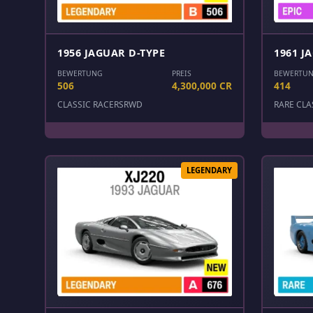
1956 JAGUAR D-TYPE
1961 J
BEWERTUNG
PREIS
BEWERTU
506
4,300,000 CR
414
CLASSIC RACERS
RWD
RARE CLA
LEGENDARY