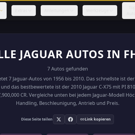
To
Extras
Anleitungen
Werkzeuge
Aut
LLE JAGUAR AUTOS IN F
7 Autos gefunden
tet 7 Jaguar-Autos von 1956 bis 2010. Das schnellste ist de
und das bestbewertete ist der 2010 Jaguar C-X75 mit PI 810
7,900,000 CR. Vergleiche unten bei jedem Jaguar-Modell Hö
Handling, Beschleunigung, Antrieb und Preis.
Diese Seite teilen
Link kopieren