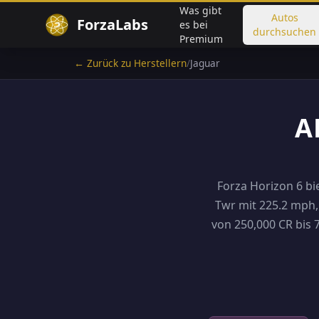
Was gibt
Autos
ForzaLabs
es bei
durchsuchen
Premium
← Zurück zu Herstellern
/
Jaguar
A
Forza Horizon 6 bie
Twr mit 225.2 mph, 
von 250,000 CR bis 