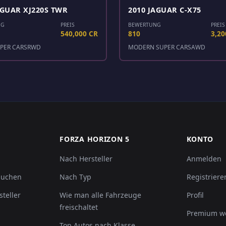
AGUAR XJ220S TWR
2010 JAGUAR C-X75
NG
PREIS
BEWERTUNG
PREIS
540,000 CR
810
3,20
PER CARS
RWD
MODERN SUPER CARS
AWD
FORZA HORIZON 5
KONTO
Nach Hersteller
Anmelden
suchen
Nach Typ
Registriere
steller
Wie man alle Fahrzeuge
Profil
freischaltet
Premium w
Top Autos nach Klasse