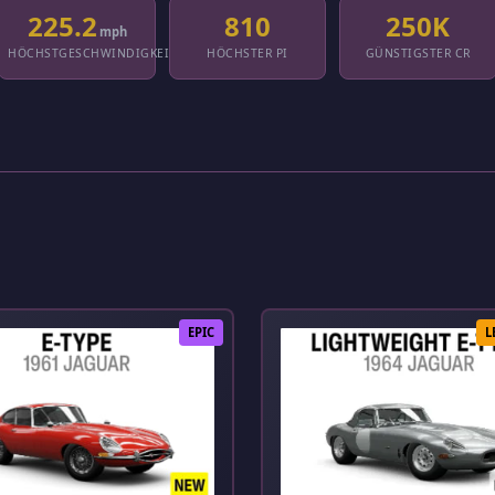
225.2
810
250K
mph
HÖCHSTGESCHWINDIGKEIT
HÖCHSTER PI
GÜNSTIGSTER CR
EPIC
L