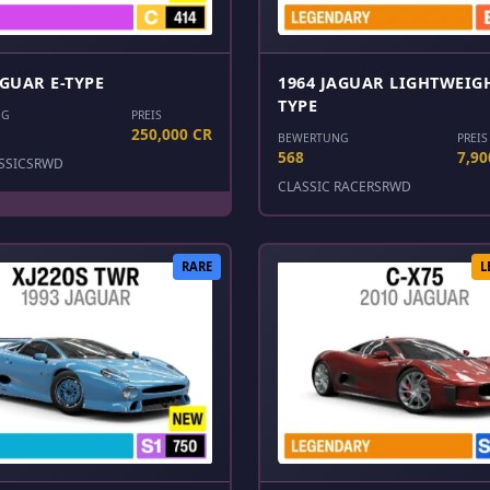
AGUAR E-TYPE
1964 JAGUAR LIGHTWEIGH
TYPE
NG
PREIS
250,000 CR
BEWERTUNG
PREIS
568
7,90
SSICS
RWD
CLASSIC RACERS
RWD
RARE
L