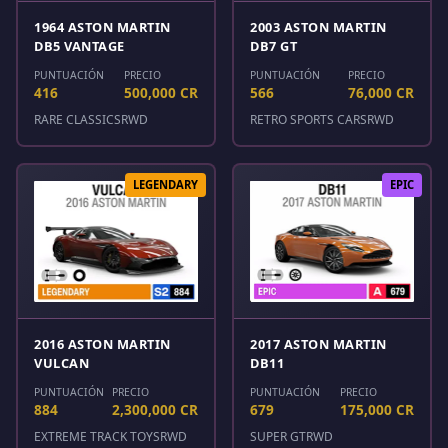
1964 ASTON MARTIN
2003 ASTON MARTIN
DB5 VANTAGE
DB7 GT
PUNTUACIÓN
PRECIO
PUNTUACIÓN
PRECIO
416
500,000 CR
566
76,000 CR
RARE CLASSICS
RWD
RETRO SPORTS CARS
RWD
LEGENDARY
EPIC
2016 ASTON MARTIN
2017 ASTON MARTIN
VULCAN
DB11
PUNTUACIÓN
PRECIO
PUNTUACIÓN
PRECIO
884
2,300,000 CR
679
175,000 CR
EXTREME TRACK TOYS
RWD
SUPER GT
RWD