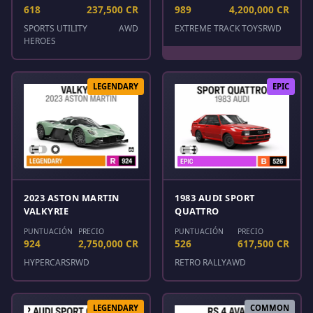
618
237,500 CR
989
4,200,000 CR
SPORTS UTILITY
AWD
EXTREME TRACK TOYS
RWD
HEROES
LEGENDARY
EPIC
2023 ASTON MARTIN
1983 AUDI SPORT
VALKYRIE
QUATTRO
PUNTUACIÓN
PRECIO
PUNTUACIÓN
PRECIO
924
2,750,000 CR
526
617,500 CR
HYPERCARS
RWD
RETRO RALLY
AWD
LEGENDARY
COMMON