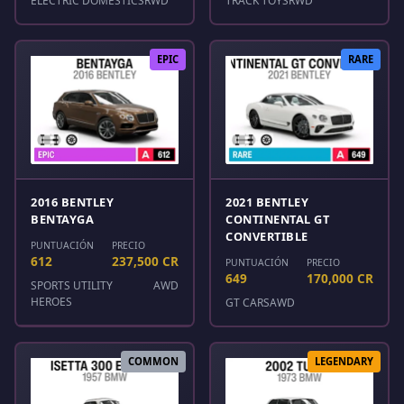
ELECTRIC DOMESTICS
RWD
TRACK TOYS
RWD
EPIC
RARE
2016 BENTLEY
2021 BENTLEY
BENTAYGA
CONTINENTAL GT
CONVERTIBLE
PUNTUACIÓN
PRECIO
612
237,500 CR
PUNTUACIÓN
PRECIO
649
170,000 CR
SPORTS UTILITY
AWD
HEROES
GT CARS
AWD
COMMON
LEGENDARY