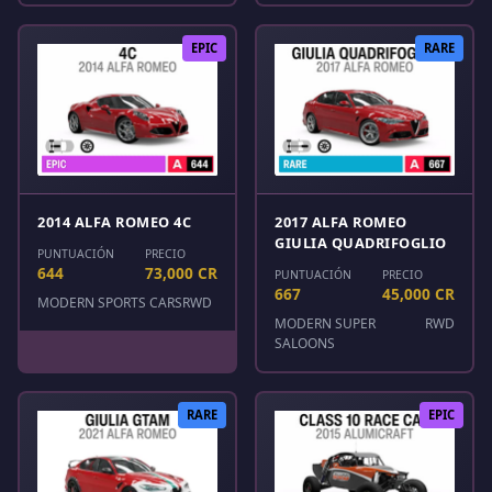
EPIC
RARE
2014 ALFA ROMEO 4C
2017 ALFA ROMEO
GIULIA QUADRIFOGLIO
PUNTUACIÓN
PRECIO
644
73,000 CR
PUNTUACIÓN
PRECIO
667
45,000 CR
MODERN SPORTS CARS
RWD
MODERN SUPER
RWD
SALOONS
RARE
EPIC