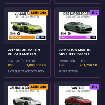
LEGENDARY
EPIC
2017 ASTON MARTIN
2019 ASTON MARTIN
VULCAN AMR PRO
DBS SUPERLEGGERA
PUNTUACIÓN
PRECIO
PUNTUACIÓN
PRECIO
898
3,000,000 CR
736
261,250 CR
EXTREME TRACK TOYS
RWD
SUPER GT
RWD
LEGENDARY
EPIC