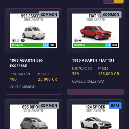
COMMON
COMMON
1968 ABARTH 595
1980 ABARTH FIAT 131
ESSEESSE
PUNTUACIÓN
PRECIO
399
125,000 CR
PUNTUACIÓN
PRECIO
100
25,000 CR
CLASSIC RALLY
RWD
CULT CARS
RWD
COMMON
RARE