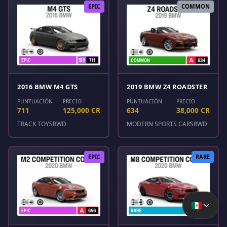
EPIC
COMMON
2016 BMW M4 GTS
2019 BMW Z4 ROADSTER
PUNTUACIÓN
PRECIO
PUNTUACIÓN
PRECIO
711
125,000 CR
634
38,000 CR
TRACK TOYS
RWD
MODERN SPORTS CARS
RWD
EPIC
RARE
🇲🇽