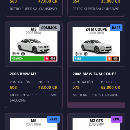
580
47,000 CR
554
35,000 CR
RETRO SUPER SALOONS
RWD
RETRO SUPER SALOONS
RWD
COMMON
RARE
2008 BMW M3
2008 BMW Z4 M COUPÉ
PUNTUACIÓN
PRECIO
PUNTUACIÓN
PRECIO
608
43,000 CR
579
63,000 CR
MODERN SUPER
RWD
MODERN SPORTS CARS
RWD
SALOONS
RARE
EPIC