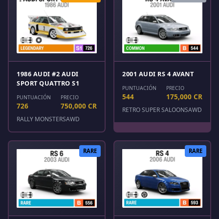
1986 AUDI #2 AUDI
2001 AUDI RS 4 AVANT
SPORT QUATTRO S1
PUNTUACIÓN
PRECIO
544
175,000 CR
PUNTUACIÓN
PRECIO
726
750,000 CR
RETRO SUPER SALOONS
AWD
RALLY MONSTERS
AWD
RARE
RARE