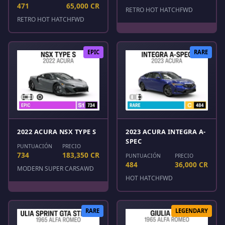
471
65,000 CR
RETRO HOT HATCH
FWD
RETRO HOT HATCH
FWD
EPIC
RARE
2022 ACURA NSX TYPE S
2023 ACURA INTEGRA A-
SPEC
PUNTUACIÓN
PRECIO
734
183,350 CR
PUNTUACIÓN
PRECIO
484
36,000 CR
MODERN SUPER CARS
AWD
HOT HATCH
FWD
RARE
LEGENDARY