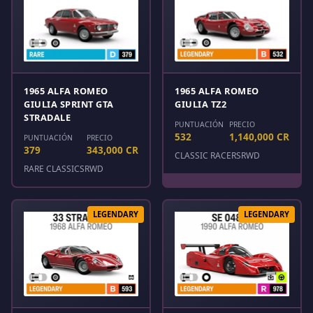
1965 ALFA ROMEO
1965 ALFA ROMEO
GIULIA SPRINT GTA
GIULIA TZ2
STRADALE
PUNTUACIÓN
PRECIO
532
1,140,000 CR
PUNTUACIÓN
PRECIO
379
343,000 CR
CLASSIC RACERS
RWD
RARE CLASSICS
RWD
LEGENDARY
LEGENDARY