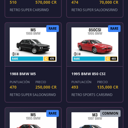
510
570,000 CR
474
70,000 CR
RETRO SUPER CARS
RWD
RETRO SUPER SALOONS
RWD
RARE
RARE
1988 BMW M5
1995 BMW 850 CSI
PUNTUACIÓN
PRECIO
PUNTUACIÓN
PRECIO
470
250,000 CR
493
135,000 CR
RETRO SUPER SALOONS
RWD
RETRO SPORTS CARS
RWD
RARE
COMMON