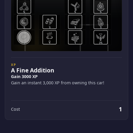
5
5
5
3
3
3
3
1
1
1
25
XP
A Fine Addition
Gain 3000 XP
Gain an instant 3,000 XP from owning this car!
1
Cost