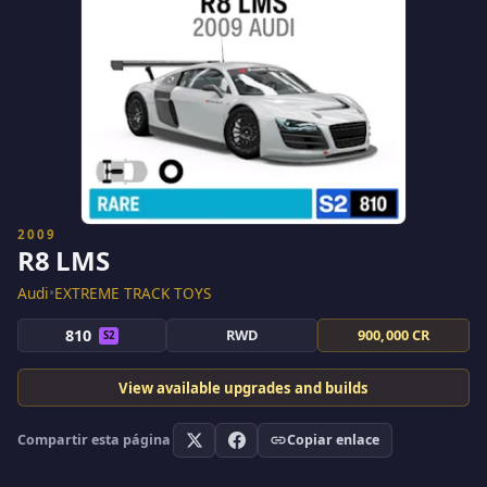
2009
R8 LMS
Audi
•
EXTREME TRACK TOYS
810
RWD
900,000 CR
S2
View available upgrades and builds
Compartir esta página
Copiar enlace