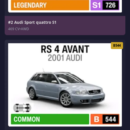
#2 Audi Sport quattro S1
469 CV
•
AWD
B544