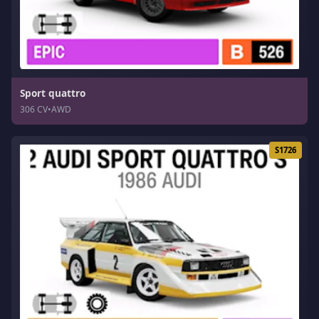
Sport quattro
306 CV
•
AWD
S1726