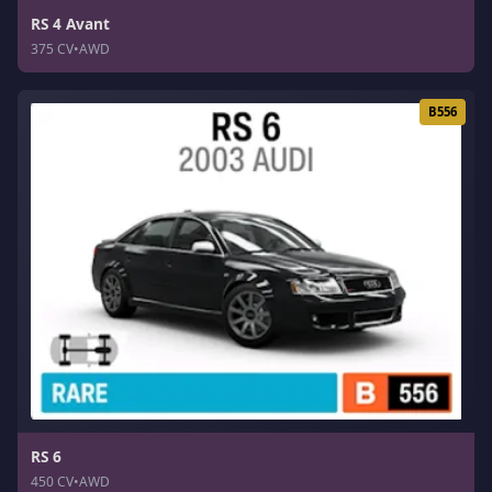
RS 4 Avant
375 CV
•
AWD
B556
RS 6
450 CV
•
AWD