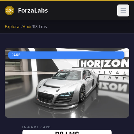
ForzaLabs
Abri
Explorar
/
Audi
/
R8 Lms
RARE
IN-GAME CARD