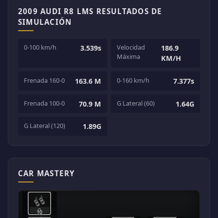
2009 AUDI R8 LMS RESULTADOS DE
SIMULACIÓN
0-100 km/h
Velocidad
3.539s
186.9
Máxima
KM/H
Frenada 160-0
0-160 km/h
163.6 M
7.377s
Frenada 100-0
G Lateral (60)
70.9 M
1.64G
G Lateral (120)
1.89G
CAR MASTERY
10