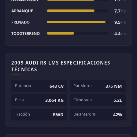
ARRANQUE
7.7
/10
FRENADO
9.5
/10
TODOTERRENO
4.4
/10
2009 AUDI R8 LMS ESPECIFICACIONES
TÉCNICAS
Potencia
Par Motor
643 CV
375 NM
Peso
Cilindrada
3,064 KG
5.2L
Tracción
Delantero %
RWD
42%