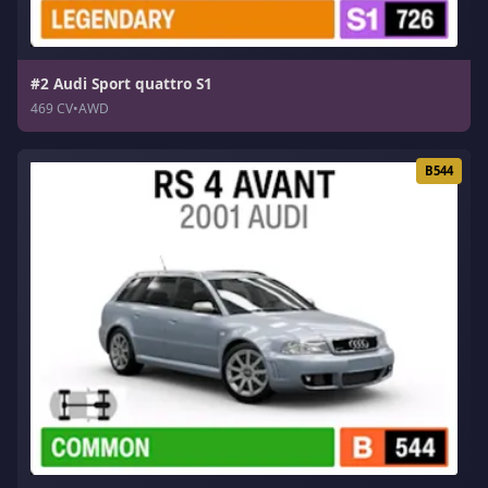
#2 Audi Sport quattro S1
469 CV
•
AWD
B544