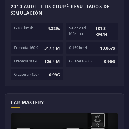
2010 AUDI TT RS COUPÉ RESULTADOS DE
SIMULACIÓN
0-100 km/h
Velocidad
4.329s
181.3
Máxima
KM/H
Frenada 160-0
0-160 km/h
317.1 M
10.867s
Frenada 100-0
G Lateral (60)
126.4 M
0.96G
G Lateral (120)
0.99G
CAR MASTERY
10