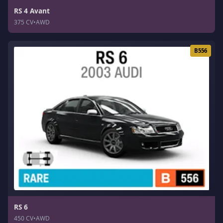
RS 4 Avant
375 CV
•
AWD
B556
RS 6
450 CV
•
AWD