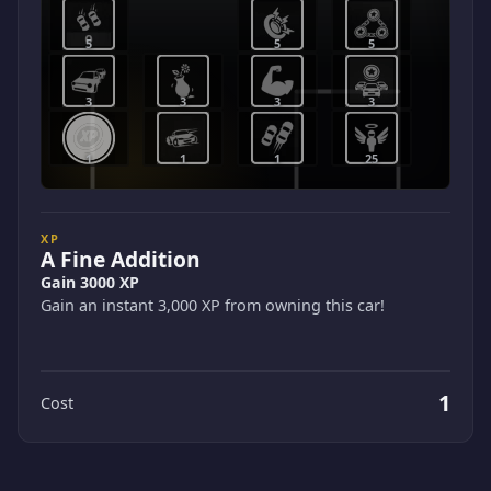
5
5
5
3
3
3
3
1
1
1
25
XP
A Fine Addition
Gain 3000 XP
Gain an instant 3,000 XP from owning this car!
1
Cost