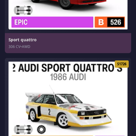
Sport quattro
306 CV
•
AWD
S1726