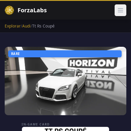
ForzaLabs
Abri
Explorar
/
Audi
/
Tt Rs Coupé
RARE
IN-GAME CARD