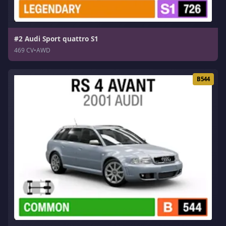
#2 Audi Sport quattro S1
469 CV
•
AWD
B544