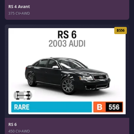
RS 4 Avant
375 CV
•
AWD
B556
RS 6
450 CV
•
AWD