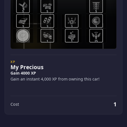
5
5
5
3
3
3
3
1
1
1
25
XP
My Precious
Gain 4000 XP
Gain an instant 4,000 XP from owning this car!
1
Cost