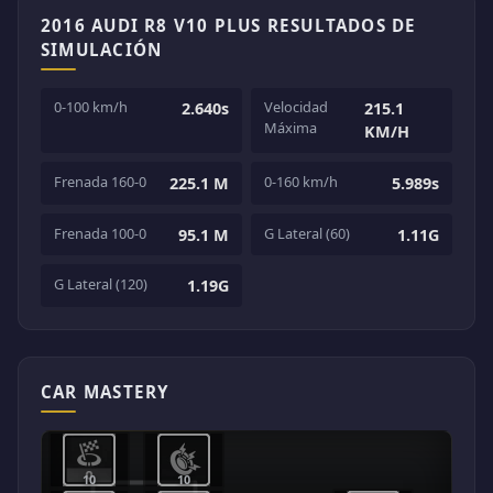
2016 AUDI R8 V10 PLUS RESULTADOS DE
SIMULACIÓN
0-100 km/h
Velocidad
2.640s
215.1
Máxima
KM/H
Frenada 160-0
0-160 km/h
225.1 M
5.989s
Frenada 100-0
G Lateral (60)
95.1 M
1.11G
G Lateral (120)
1.19G
CAR MASTERY
10
10