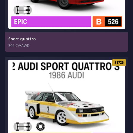
Sport quattro
306 CV
•
AWD
S1726