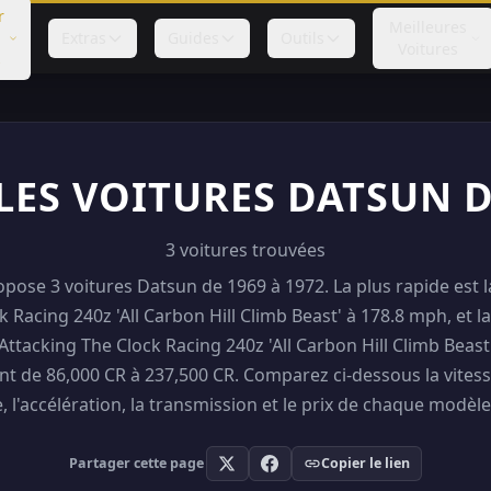
r
Meilleures
Extras
Guides
Outils
Voitures
s
LES VOITURES DATSUN 
3 voitures trouvées
opose 3 voitures Datsun de 1969 à 1972. La plus rapide est 
 Racing 240z 'All Carbon Hill Climb Beast' à 178.8 mph, et l
ttacking The Clock Racing 240z 'All Carbon Hill Climb Beast'
nt de 86,000 CR à 237,500 CR. Comparez ci-dessous la vitess
, l'accélération, la transmission et le prix de chaque modèl
Partager cette page
Copier le lien