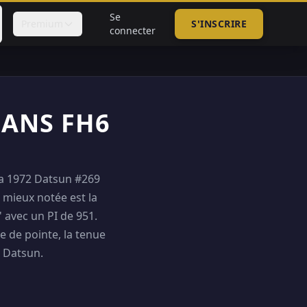
Se
Premium
S'INSCRIRE
connecter
DANS FH6
la 1972 Datsun #269
a mieux notée est la
 avec un PI de 951.
e de pointe, la tenue
e Datsun.