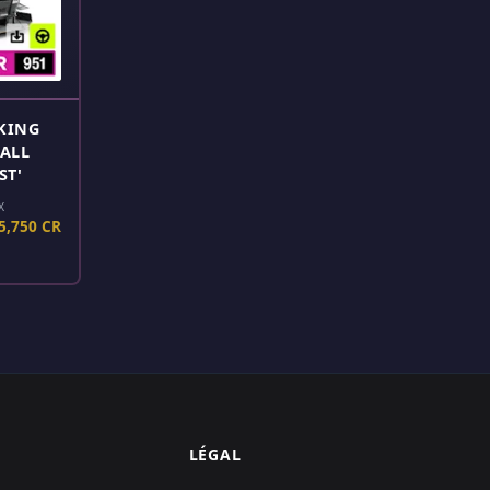
CKING
'ALL
ST'
X
5,750 CR
LÉGAL