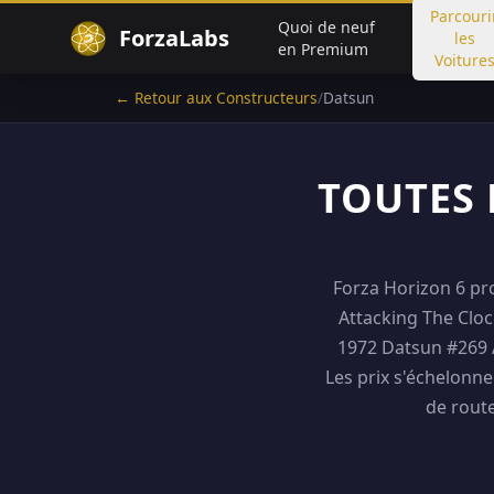
Parcouri
Quoi de neuf
ForzaLabs
les
en Premium
Voiture
← Retour aux Constructeurs
/
Datsun
TOUTES 
Forza Horizon 6 pr
Attacking The Clock
1972 Datsun #269 A
Les prix s'échelonne
de route