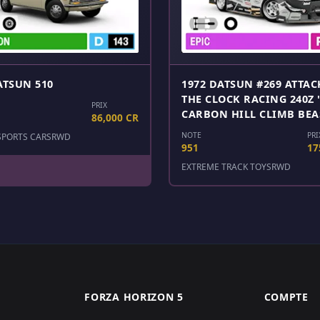
ATSUN 510
1972 DATSUN #269 ATTA
THE CLOCK RACING 240Z 
PRIX
CARBON HILL CLIMB BEA
86,000 CR
NOTE
PRI
SPORTS CARS
RWD
951
17
EXTREME TRACK TOYS
RWD
FORZA HORIZON 5
COMPTE