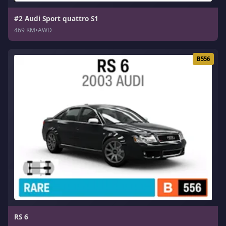
#2 Audi Sport quattro S1
469 KM
•
AWD
B556
RS 6