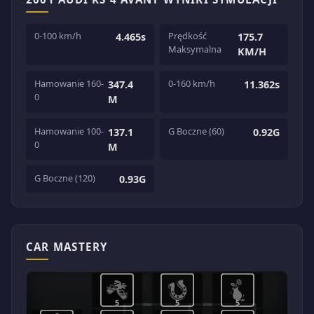
0-100 km/h
Prędkość
4.465s
175.7
Maksymalna
KM/H
Hamowanie 160-
0-160 km/h
347.4
11.362s
0
M
Hamowanie 100-
G Boczne (60)
137.1
0.92G
0
M
G Boczne (120)
0.93G
CAR MASTERY
5
5
5