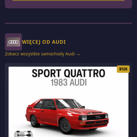
WIĘCEJ OD AUDI
Zobacz wszystkie samochody Audi →
B526