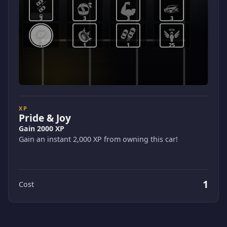
3
3
3
3
1
1
1
25
XP
Pride & Joy
Gain 2000 XP
Gain an instant 2,000 XP from owning this car!
1
Cost