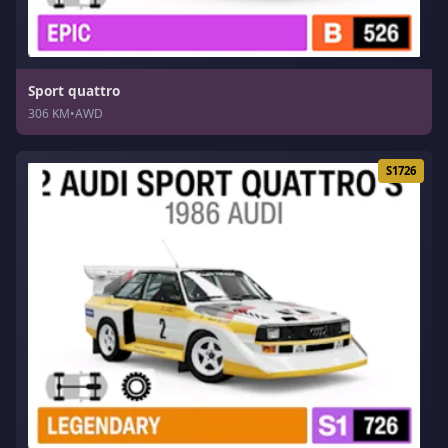
Sport quattro
306 KM
•
AWD
S1726