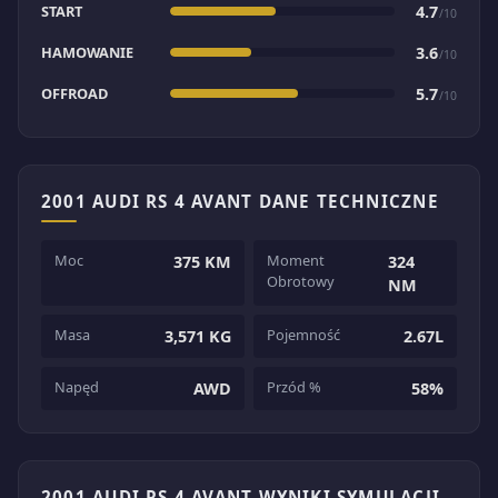
START
4.7
/10
HAMOWANIE
3.6
/10
OFFROAD
5.7
/10
2001 AUDI RS 4 AVANT DANE TECHNICZNE
Moc
Moment
375 KM
324
Obrotowy
NM
Masa
Pojemność
3,571 KG
2.67L
Napęd
Przód %
AWD
58%
2001 AUDI RS 4 AVANT WYNIKI SYMULACJI