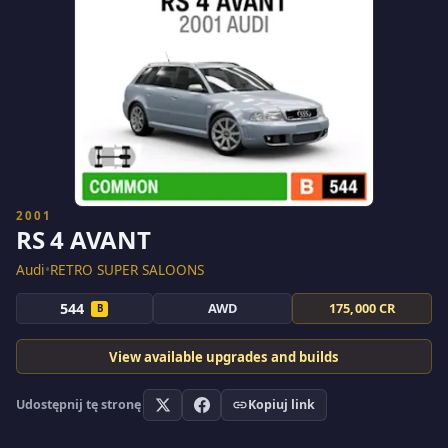
2001
RS 4 AVANT
Audi
•
RETRO SUPER SALOONS
544
AWD
175,000 CR
B
View available upgrades and builds
Udostępnij tę stronę
Kopiuj link