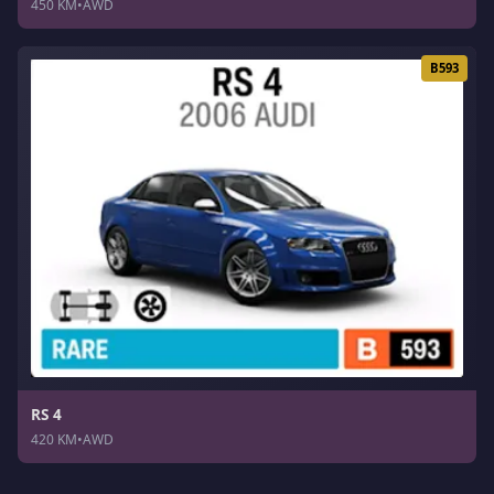
450 KM
•
AWD
B593
RS 4
420 KM
•
AWD