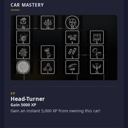
CAR MASTERY
10
10
10
5
5
5
3
3
3
3
1
1
1
25
XP
Head-Turner
Gain 5000 XP
Gain an instant 5,000 XP from owning this car!