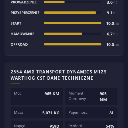
PROWADZENIE
3.6
/10
PRZYSPIESZENIE
9.1
/10
START
10.0
/10
HAMOWANIE
6.7
/10
OFFROAD
10.0
/10
2554 AMG TRANSPORT DYNAMICS M12S
WARTHOG CST DANE TECHNICZNE
Moc
Moment
965 KM
905
Obrotowy
NM
Masa
Pojemność
5,071 KG
8L
Napęd
Przód %
AWD
54%