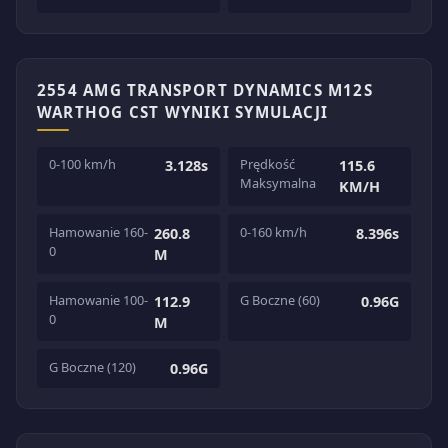
2554 AMG TRANSPORT DYNAMICS M12S
WARTHOG CST WYNIKI SYMULACJI
0-100 km/h
Prędkość
3.128s
115.6
Maksymalna
KM/H
Hamowanie 160-
0-160 km/h
260.8
8.396s
0
M
Hamowanie 100-
G Boczne (60)
112.9
0.96G
0
M
G Boczne (120)
0.96G