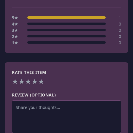
5
★
1
4
★
0
3
★
0
2
★
0
1
★
0
RATE THIS ITEM
★
★
★
★
★
REVIEW (OPTIONAL)