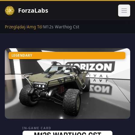
ForzaLabs
Otwó
Przeglądaj
/
Amg Td
/
M12s Warthog Cst
LEGENDARY
IN-GAME CARD