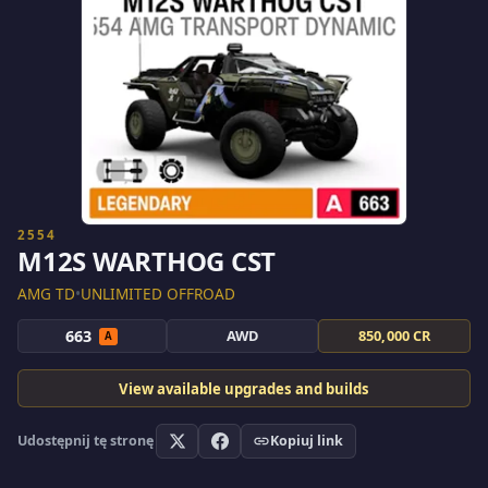
2554
M12S WARTHOG CST
AMG TD
•
UNLIMITED OFFROAD
663
AWD
850,000 CR
A
View available upgrades and builds
Udostępnij tę stronę
Kopiuj link