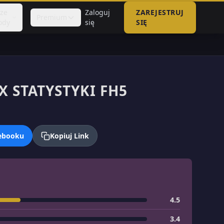
sze
Zaloguj
ZAREJESTRUJ
Premium
ody
się
SIĘ
X STATYSTYKI FH5
cebooku
Kopiuj Link
4.5
3.4