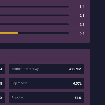
3.4
2.8
2.2
5.3
Moment Obrotowy
KM
430 NM
Pojemność
KG
6.57L
Przód %
D
53%