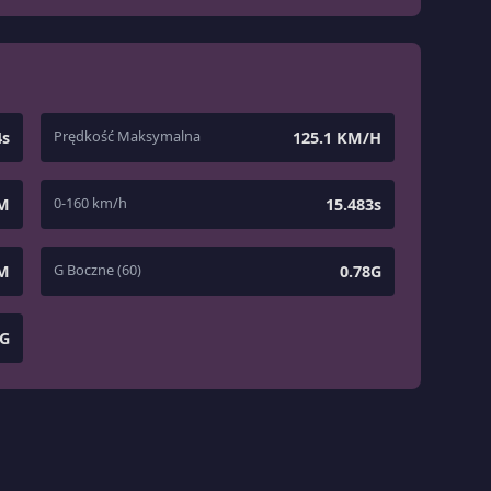
Prędkość Maksymalna
4s
125.1 KM/H
0-160 km/h
 M
15.483s
G Boczne (60)
 M
0.78G
8G
1
/
5