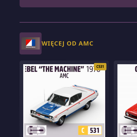
WIĘCEJ OD AMC
C531