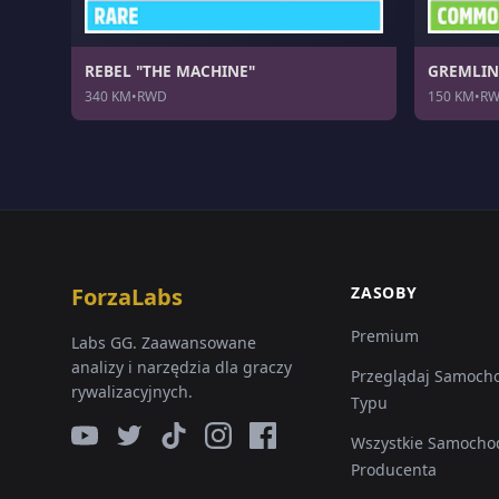
REBEL "THE MACHINE"
GREMLIN
340 KM
•
RWD
150 KM
•
R
ForzaLabs
ZASOBY
Premium
Labs GG. Zaawansowane
analizy i narzędzia dla graczy
Przeglądaj Samoch
rywalizacyjnych.
Typu
Wszystkie Samocho
Producenta