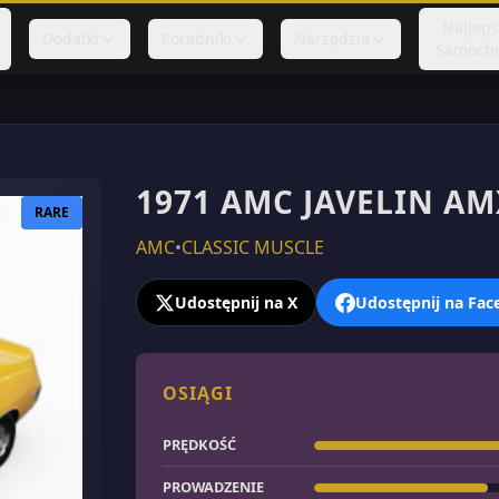
Najlep
Dodatki
Poradniki
Narzędzia
Samoch
1971 AMC JAVELIN AM
RARE
AMC
•
CLASSIC MUSCLE
Udostępnij na X
Udostępnij na Fa
OSIĄGI
PRĘDKOŚĆ
PROWADZENIE