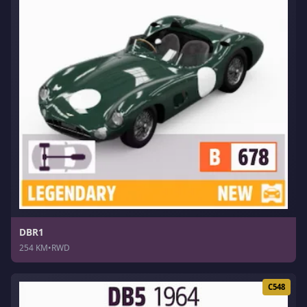
DBR1
254 KM
•
RWD
C548