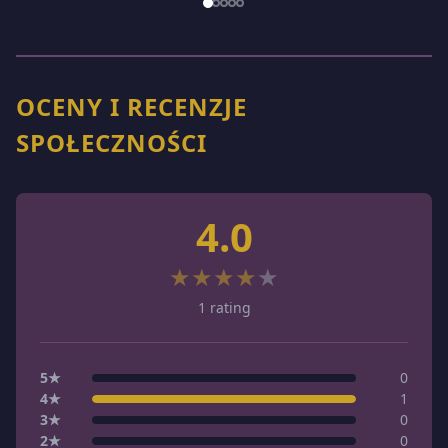
1
/
5
OCENY I RECENZJE
SPOŁECZNOŚCI
4.0
★
★
★
★
★
1
rating
5
★
0
4
★
1
3
★
0
2
★
0