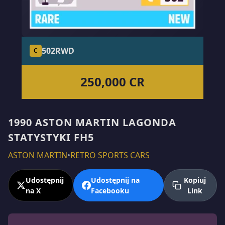
502
RWD
C
250,000 CR
1990 ASTON MARTIN LAGONDA
STATYSTYKI FH5
ASTON MARTIN
•
RETRO SPORTS CARS
Udostępnij
Udostępnij na
Kopiuj
na X
Facebooku
Link