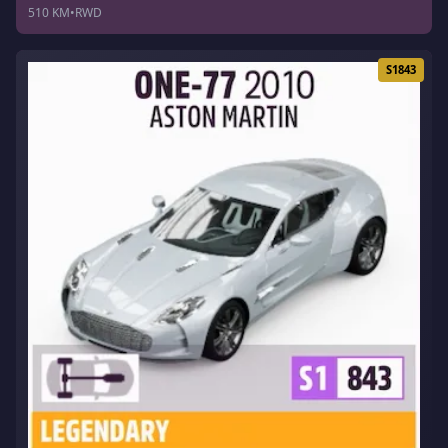
510 KM
•
RWD
S1843