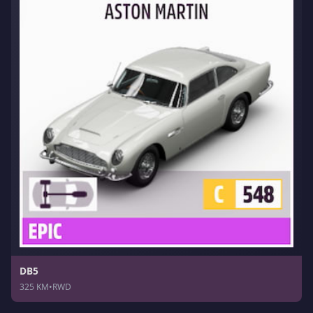
DB5
325 KM
•
RWD