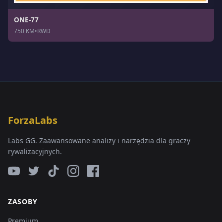
ONE-77
750 KM
•
RWD
ForzaLabs
Labs GG. Zaawansowane analizy i narzędzia dla graczy
rywalizacyjnych.
ZASOBY
Premium