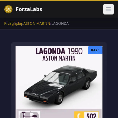
ForzaLabs
Otwó
Przeglądaj
/
ASTON MARTIN
/
LAGONDA
RARE