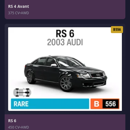
RS 4 Avant
375 CV
•
AWD
B556
RS 6
450 CV
•
AWD