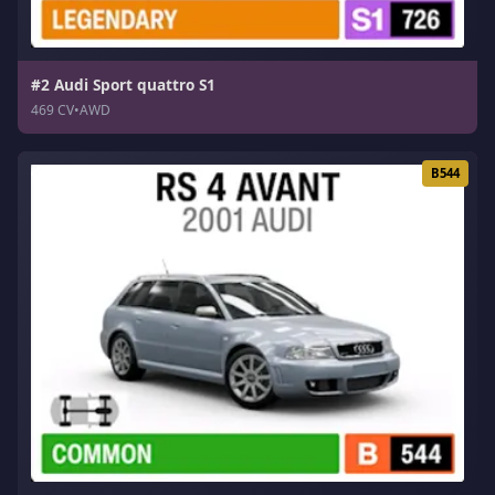
#2 Audi Sport quattro S1
469 CV
•
AWD
B544