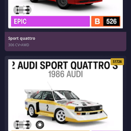
Sport quattro
306 CV
•
AWD
S1726