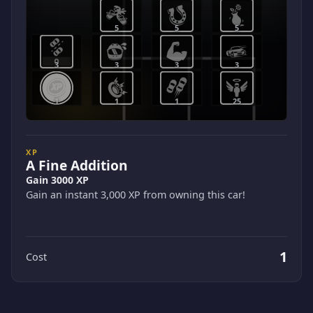
5
5
5
3
3
3
3
1
1
1
25
XP
A Fine Addition
Gain 3000 XP
Gain an instant 3,000 XP from owning this car!
1
Cost