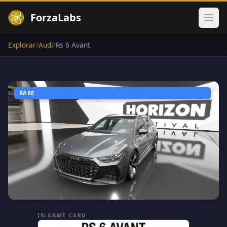
ForzaLabs
Abri
Explorar
/
Audi
/
Rs 6 Avant
RARE
IN-GAME CARD