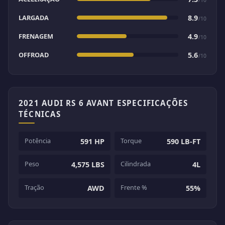
LARGADA
8.9
/10
FRENAGEM
4.9
/10
OFFROAD
5.6
/10
2021 AUDI RS 6 AVANT ESPECIFICAÇÕES
TÉCNICAS
Potência
Torque
591 HP
590 LB-FT
Peso
Cilindrada
4,575 LBS
4L
Tração
Frente %
AWD
55%