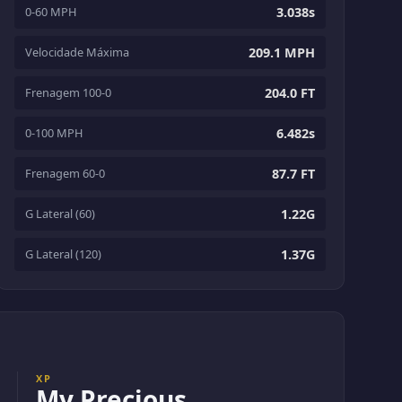
0-60 MPH
3.038s
Velocidade Máxima
209.1 MPH
Frenagem 100-0
204.0 FT
0-100 MPH
6.482s
Frenagem 60-0
87.7 FT
G Lateral (60)
1.22G
G Lateral (120)
1.37G
XP
My Precious