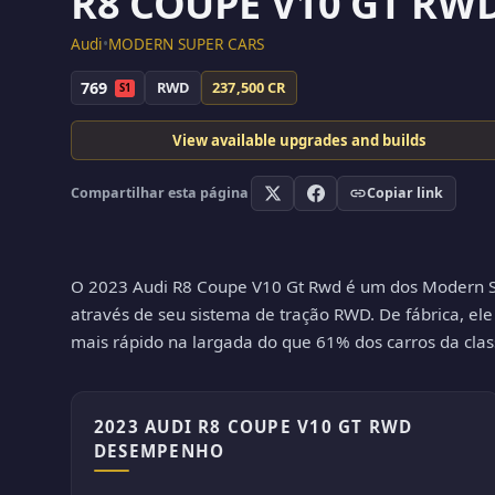
R8 COUPE V10 GT RW
Audi
•
MODERN SUPER CARS
769
RWD
237,500 CR
S1
View available upgrades and builds
Compartilhar esta página
Copiar link
O 2023 Audi R8 Coupe V10 Gt Rwd é um dos Modern Supe
através de seu sistema de tração RWD. De fábrica, el
mais rápido na largada do que 61% dos carros da clas
2023 AUDI R8 COUPE V10 GT RWD
DESEMPENHO