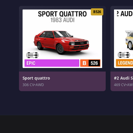
B526
Sport quattro
#2 Audi S
306 CV
•
AWD
469 CV
•
AW