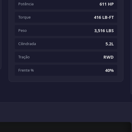
Potência
611 HP
Torque
416 LB-FT
Peso
3,516 LBS
Cilindrada
5.2L
Tração
RWD
Frente %
40%