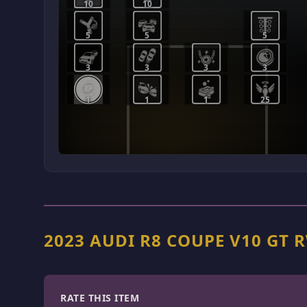
10
10
5
5
5
3
3
3
3
1
1
1
25
2023 AUDI R8 COUPE V10 GT
RATE THIS ITEM