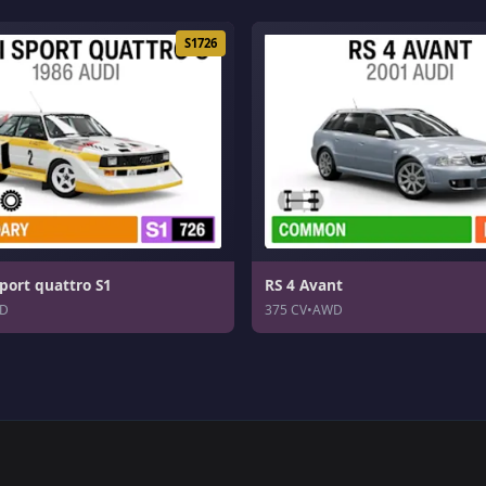
S1726
port quattro S1
RS 4 Avant
D
375 CV
•
AWD