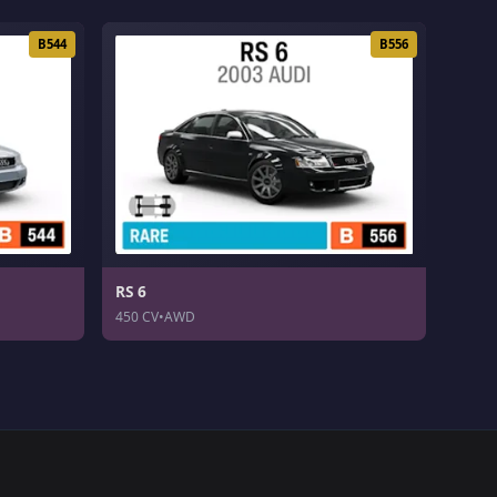
B544
B556
RS 6
450 CV
•
AWD