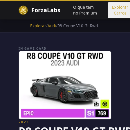
O que tem
Explorar
ForzaLabs
no Premium
Carros
Explorar
/
Audi
/
R8 Coupe V10 Gt Rwd
IN-GAME CARD
2023