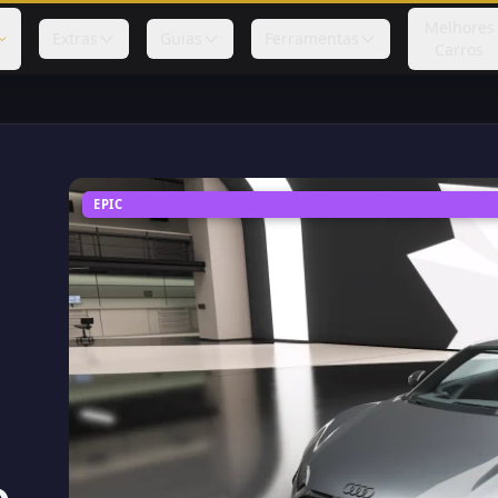
Melhores
Extras
Guias
Ferramentas
Carros
EPIC