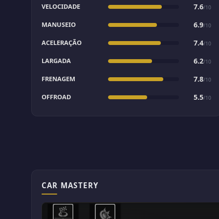
VELOCIDADE
7.6
/10
MANUSEIO
6.9
/10
ACELERAÇÃO
7.4
/10
LARGADA
6.2
/10
FRENAGEM
7.8
/10
OFFROAD
5.5
/10
CAR MASTERY