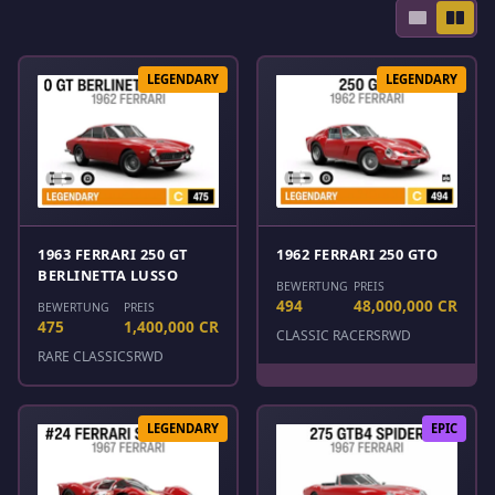
LEGENDARY
LEGENDARY
1963 FERRARI 250 GT
1962 FERRARI 250 GTO
BERLINETTA LUSSO
BEWERTUNG
PREIS
494
48,000,000 CR
BEWERTUNG
PREIS
475
1,400,000 CR
CLASSIC RACERS
RWD
RARE CLASSICS
RWD
LEGENDARY
EPIC