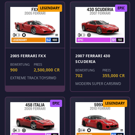
LEGENDARY
EPIC
2005 FERRARI FXX
2007 FERRARI 430
SCUDERIA
BEWERTUNG
PREIS
900
2,500,000 CR
BEWERTUNG
PREIS
702
355,000 CR
EXTREME TRACK TOYS
RWD
MODERN SUPER CARS
RWD
EPIC
LEGENDARY