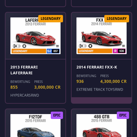
LEGENDARY
LEGENDARY
2013 FERRARI
2014 FERRARI FXX-K
LAFERRARI
BEWERTUNG
PREIS
936
4,300,000 CR
BEWERTUNG
PREIS
855
3,000,000 CR
EXTREME TRACK TOYS
RWD
HYPERCARS
RWD
EPIC
EPIC