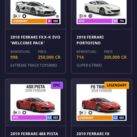
2018 FERRARI FXX-K EVO
2018 FERRARI
'WELCOME PACK'
PORTOFINO
BEWERTUNG
PREIS
BEWERTUNG
PREIS
998
250,000 CR
714
200,000 CR
EXTREME TRACK TOYS
RWD
SUPER GT
RWD
EPIC
LEGENDARY
2019 FERRARI 488 PISTA
2019 FERRARI F8