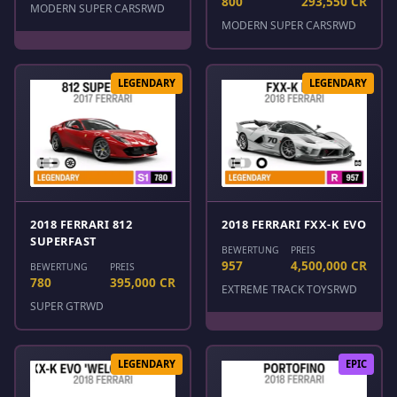
800
293,550 CR
MODERN SUPER CARS
RWD
MODERN SUPER CARS
RWD
LEGENDARY
LEGENDARY
2018 FERRARI 812
2018 FERRARI FXX-K EVO
SUPERFAST
BEWERTUNG
PREIS
957
4,500,000 CR
BEWERTUNG
PREIS
780
395,000 CR
EXTREME TRACK TOYS
RWD
SUPER GT
RWD
LEGENDARY
EPIC