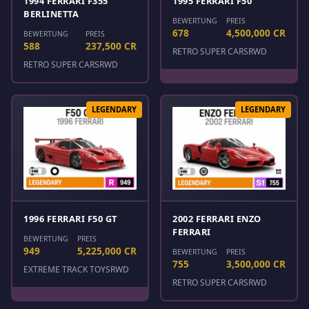
1994 FERRARI F355
1995 FERRARI F50
BERLINETTA
BEWERTUNG
PREIS
678
4,500,000 CR
BEWERTUNG
PREIS
588
237,500 CR
RETRO SUPER CARS
RWD
RETRO SUPER CARS
RWD
LEGENDARY
LEGENDARY
1996 FERRARI F50 GT
2002 FERRARI ENZO
FERRARI
BEWERTUNG
PREIS
949
5,225,000 CR
BEWERTUNG
PREIS
755
3,500,000 CR
EXTREME TRACK TOYS
RWD
RETRO SUPER CARS
RWD