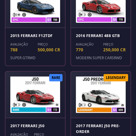
2015 FERRARI F12TDF
2016 FERRARI 488 GTB
AVALIAÇÃO
PREÇO
AVALIAÇÃO
PREÇO
788
500,000 CR
770
250,000 CR
SUPER GT
RWD
MODERN SUPER CARS
RWD
RARE
LEGENDARY
2017 FERRARI J50
2017 FERRARI J50 PRE-
ORDER
AVALIAÇÃO
PREÇO