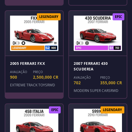
LEGENDARY
EPIC
2005 FERRARI FXX
2007 FERRARI 430
SCUDERIA
AVALIAÇÃO
PREÇO
900
2,500,000 CR
AVALIAÇÃO
PREÇO
702
355,000 CR
EXTREME TRACK TOYS
RWD
MODERN SUPER CARS
RWD
EPIC
LEGENDARY