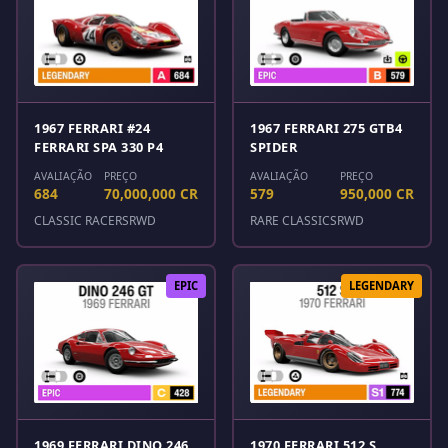
1967 FERRARI #24
1967 FERRARI 275 GTB4
FERRARI SPA 330 P4
SPIDER
AVALIAÇÃO
PREÇO
AVALIAÇÃO
PREÇO
684
70,000,000 CR
579
950,000 CR
CLASSIC RACERS
RWD
RARE CLASSICS
RWD
EPIC
LEGENDARY
1969 FERRARI DINO 246
1970 FERRARI 512 S