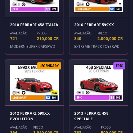
2010 FERRARI 458 ITALIA
2010 FERRARI 599XX
AVALIAÇÃO
PREÇO
AVALIAÇÃO
PREÇO
721
210,000 CR
840
2,000,000 CR
MODERN SUPER CARS
RWD
EXTREME TRACK TOYS
RWD
LEGENDARY
EPIC
2012 FERRARI 599XX
2013 FERRARI 458
EVOLUTION
SPECIALE
AVALIAÇÃO
PREÇO
AVALIAÇÃO
PREÇO
894
3,040,000 CR
768
500,000 CR