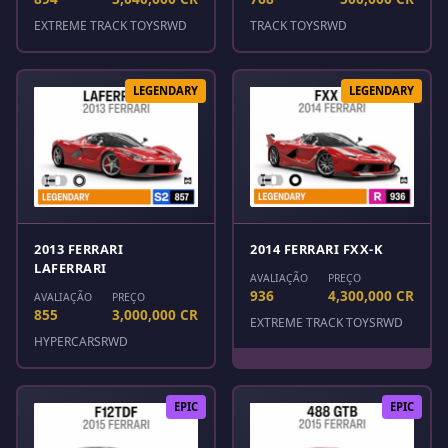
EXTREME TRACK TOYS
RWD
TRACK TOYS
RWD
LEGENDARY
LEGENDARY
2013 FERRARI
2014 FERRARI FXX-K
LAFERRARI
AVALIAÇÃO
PREÇO
936
4,300,000 CR
AVALIAÇÃO
PREÇO
855
3,000,000 CR
EXTREME TRACK TOYS
RWD
HYPERCARS
RWD
EPIC
EPIC