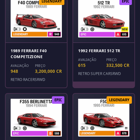
LEGENDARY
EPIC
1989 FERRARI F40
1992 FERRARI 512 TR
COMPETIZIONE
AVALIAÇÃO
PREÇO
615
332,500 CR
AVALIAÇÃO
PREÇO
948
3,200,000 CR
RETRO SUPER CARS
RWD
RETRO RACERS
RWD
EPIC
LEGENDARY