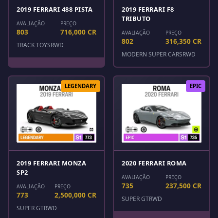
2019 FERRARI 488 PISTA
2019 FERRARI F8
TRIBUTO
AVALIAÇÃO
PREÇO
803
716,000 CR
AVALIAÇÃO
PREÇO
802
316,350 CR
TRACK TOYS
RWD
MODERN SUPER CARS
RWD
LEGENDARY
EPIC
2019 FERRARI MONZA
2020 FERRARI ROMA
SP2
AVALIAÇÃO
PREÇO
735
237,500 CR
AVALIAÇÃO
PREÇO
773
2,500,000 CR
SUPER GT
RWD
SUPER GT
RWD