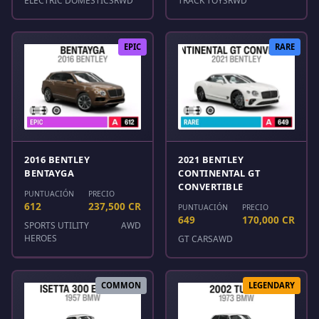
ELECTRIC DOMESTICS
RWD
TRACK TOYS
RWD
EPIC
RARE
2016 BENTLEY
2021 BENTLEY
BENTAYGA
CONTINENTAL GT
CONVERTIBLE
PUNTUACIÓN
PRECIO
612
237,500 CR
PUNTUACIÓN
PRECIO
649
170,000 CR
SPORTS UTILITY
AWD
HEROES
GT CARS
AWD
COMMON
LEGENDARY