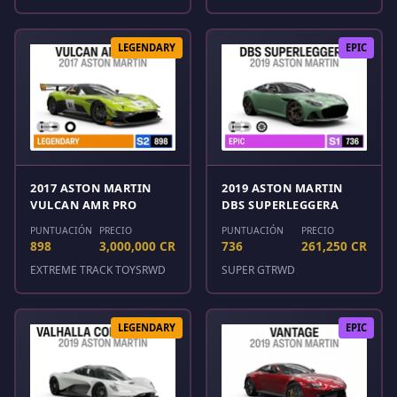
LEGENDARY
EPIC
2017 ASTON MARTIN
2019 ASTON MARTIN
VULCAN AMR PRO
DBS SUPERLEGGERA
PUNTUACIÓN
PRECIO
PUNTUACIÓN
PRECIO
898
3,000,000 CR
736
261,250 CR
EXTREME TRACK TOYS
RWD
SUPER GT
RWD
LEGENDARY
EPIC