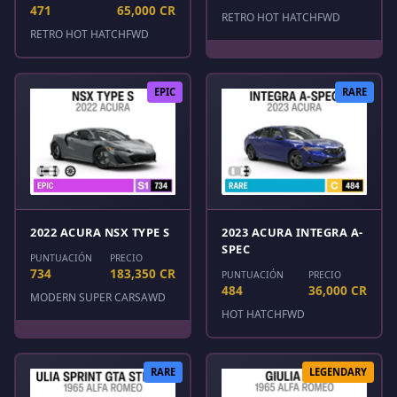
471
65,000 CR
RETRO HOT HATCH
FWD
RETRO HOT HATCH
FWD
EPIC
RARE
2022 ACURA NSX TYPE S
2023 ACURA INTEGRA A-
SPEC
PUNTUACIÓN
PRECIO
734
183,350 CR
PUNTUACIÓN
PRECIO
484
36,000 CR
MODERN SUPER CARS
AWD
HOT HATCH
FWD
RARE
LEGENDARY