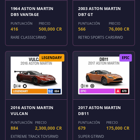
1964 ASTON MARTIN
2003 ASTON MARTIN
DB5 VANTAGE
DB7 GT
PUNTUACIÓN
PRECIO
PUNTUACIÓN
PRECIO
416
500,000 CR
566
76,000 CR
RARE CLASSICS
RWD
RETRO SPORTS CARS
RWD
LEGENDARY
EPIC
2016 ASTON MARTIN
2017 ASTON MARTIN
VULCAN
DB11
PUNTUACIÓN
PRECIO
PUNTUACIÓN
PRECIO
884
2,300,000 CR
679
175,000 CR
EXTREME TRACK TOYS
RWD
SUPER GT
RWD