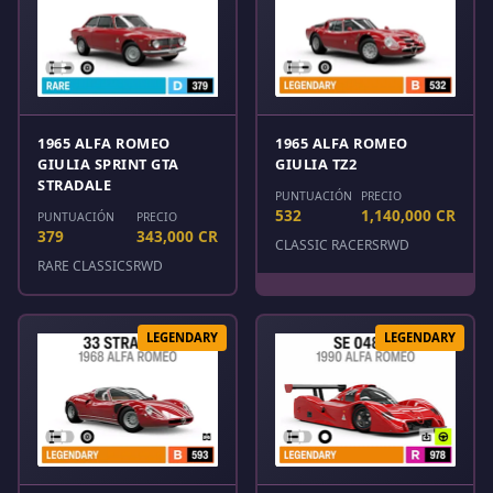
1965 ALFA ROMEO
1965 ALFA ROMEO
GIULIA SPRINT GTA
GIULIA TZ2
STRADALE
PUNTUACIÓN
PRECIO
532
1,140,000 CR
PUNTUACIÓN
PRECIO
379
343,000 CR
CLASSIC RACERS
RWD
RARE CLASSICS
RWD
LEGENDARY
LEGENDARY