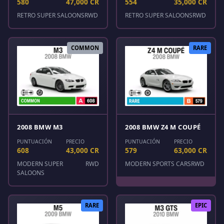
580
47,000 CR
554
35,000 CR
RETRO SUPER SALOONS
RWD
RETRO SUPER SALOONS
RWD
COMMON
RARE
2008 BMW M3
2008 BMW Z4 M COUPÉ
PUNTUACIÓN
PRECIO
PUNTUACIÓN
PRECIO
608
43,000 CR
579
63,000 CR
MODERN SUPER
RWD
MODERN SPORTS CARS
RWD
SALOONS
RARE
EPIC