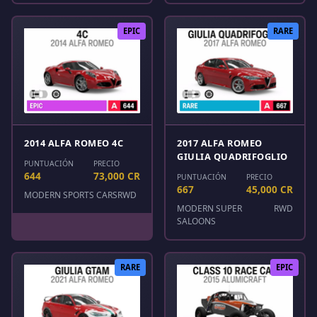
EPIC
RARE
2014 ALFA ROMEO 4C
2017 ALFA ROMEO
GIULIA QUADRIFOGLIO
PUNTUACIÓN
PRECIO
644
73,000 CR
PUNTUACIÓN
PRECIO
667
45,000 CR
MODERN SPORTS CARS
RWD
MODERN SUPER
RWD
SALOONS
RARE
EPIC