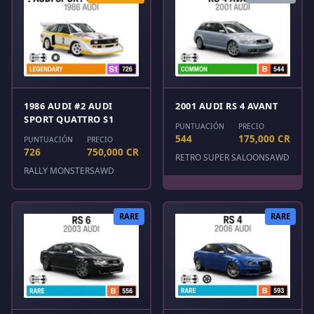
1986 AUDI #2 AUDI
2001 AUDI RS 4 AVANT
SPORT QUATTRO S1
PUNTUACIÓN
PRECIO
544
175,000 CR
PUNTUACIÓN
PRECIO
726
750,000 CR
RETRO SUPER SALOONS
AWD
RALLY MONSTERS
AWD
RARE
RARE