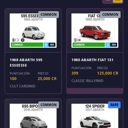
COMMON
COMMON
1968 ABARTH 595
1980 ABARTH FIAT 131
ESSEESSE
PUNTUACIÓN
PRECIO
399
125,000 CR
PUNTUACIÓN
PRECIO
100
25,000 CR
CLASSIC RALLY
RWD
CULT CARS
RWD
COMMON
RARE