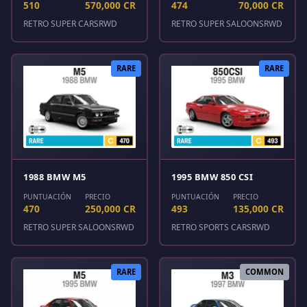
510
570,000 CR
474
70,000 CR
RETRO SUPER CARS
RWD
RETRO SUPER SALOONS
RWD
RARE
RARE
1988 BMW M5
1995 BMW 850 CSI
PUNTUACIÓN
PRECIO
PUNTUACIÓN
PRECIO
470
250,000 CR
493
135,000 CR
RETRO SUPER SALOONS
RWD
RETRO SPORTS CARS
RWD
RARE
COMMON