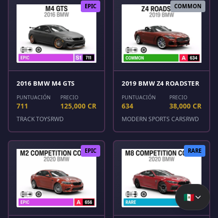
EPIC
COMMON
2016 BMW M4 GTS
2019 BMW Z4 ROADSTER
PUNTUACIÓN
PRECIO
PUNTUACIÓN
PRECIO
711
125,000 CR
634
38,000 CR
TRACK TOYS
RWD
MODERN SPORTS CARS
RWD
EPIC
RARE
🇲🇽