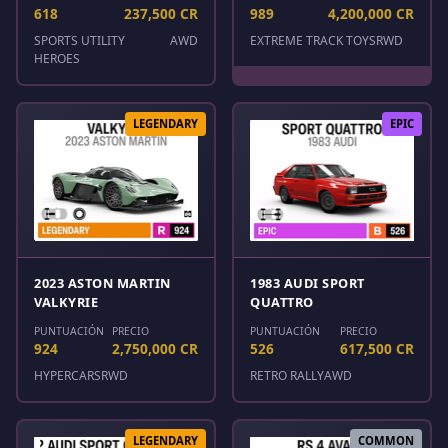
618
237,500 CR
989
4,200,000 CR
SPORTS UTILITY
AWD
EXTREME TRACK TOYS
RWD
HEROES
LEGENDARY
EPIC
2023 ASTON MARTIN
1983 AUDI SPORT
VALKYRIE
QUATTRO
PUNTUACIÓN
PRECIO
PUNTUACIÓN
PRECIO
924
2,750,000 CR
526
617,500 CR
HYPERCARS
RWD
RETRO RALLY
AWD
LEGENDARY
COMMON