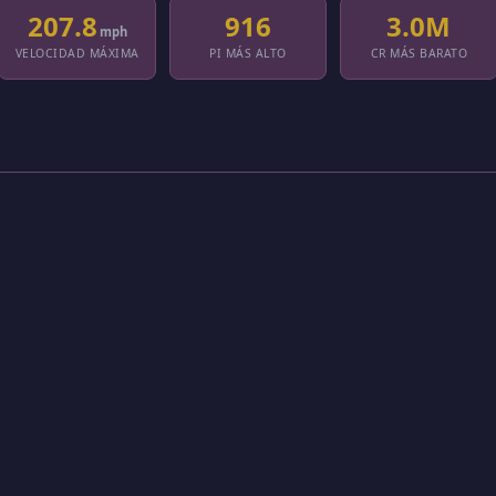
207.8
916
3.0M
mph
VELOCIDAD MÁXIMA
PI MÁS ALTO
CR MÁS BARATO