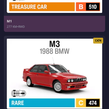
M1
277 KM
•
RWD
C474