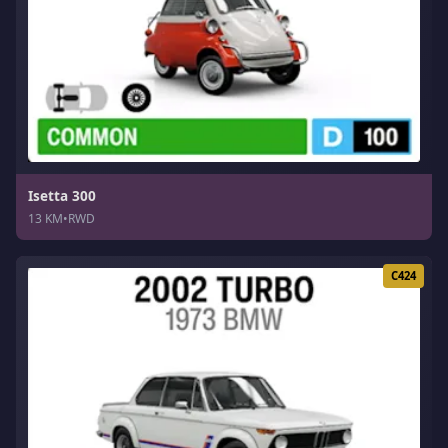
Isetta 300
13 KM
•
RWD
C424