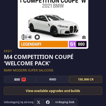
2021
M4 COMPETITION COUPÉ
'WELCOME PACK'
BMW
•
MODERN SUPER SALOONS
800
RWD
150,000 CR
S1
View available upgrades and builds
Udostępnij tę stronę
Kopiuj link