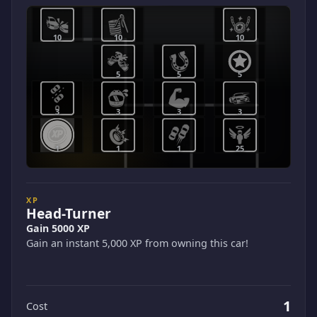
10
10
10
5
5
5
3
3
3
3
1
1
1
25
XP
Head-Turner
Gain 5000 XP
Gain an instant 5,000 XP from owning this car!
1
Cost