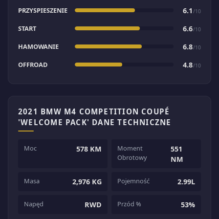
PRZYSPIESZENIE
6.1
/10
START
6.6
/10
HAMOWANIE
6.8
/10
OFFROAD
4.8
/10
2021 BMW M4 COMPETITION COUPÉ
'WELCOME PACK' DANE TECHNICZNE
Moc
Moment
578 KM
551
Obrotowy
NM
Masa
Pojemność
2,976 KG
2.99L
Napęd
Przód %
RWD
53%