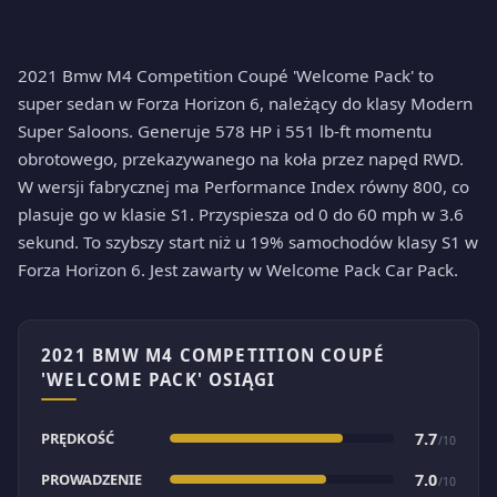
2021 Bmw M4 Competition Coupé 'Welcome Pack' to
super sedan w Forza Horizon 6, należący do klasy Modern
Super Saloons. Generuje 578 HP i 551 lb-ft momentu
obrotowego, przekazywanego na koła przez napęd RWD.
W wersji fabrycznej ma Performance Index równy 800, co
plasuje go w klasie S1. Przyspiesza od 0 do 60 mph w 3.6
sekund. To szybszy start niż u 19% samochodów klasy S1 w
Forza Horizon 6. Jest zawarty w Welcome Pack Car Pack.
2021 BMW M4 COMPETITION COUPÉ
'WELCOME PACK' OSIĄGI
PRĘDKOŚĆ
7.7
/10
PROWADZENIE
7.0
/10