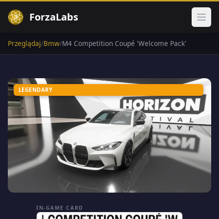
ForzaLabs
Otwó
Przeglądaj
/
Bmw
/
M4 Competition Coupé 'Welcome Pack'
LEGENDARY
IN-GAME CARD