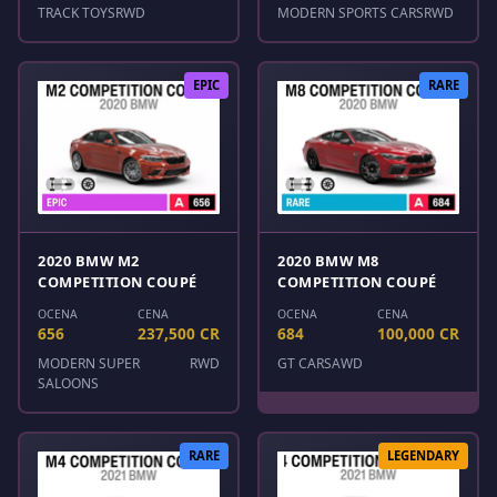
TRACK TOYS
RWD
MODERN SPORTS CARS
RWD
EPIC
RARE
2020 BMW M2
2020 BMW M8
COMPETITION COUPÉ
COMPETITION COUPÉ
OCENA
CENA
OCENA
CENA
656
237,500 CR
684
100,000 CR
MODERN SUPER
RWD
GT CARS
AWD
SALOONS
RARE
LEGENDARY