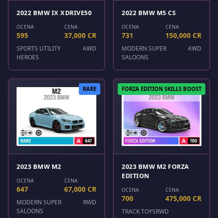
2022 BMW IX XDRIVE50
2022 BMW M5 CS
OCENA
CENA
OCENA
CENA
595
37,000 CR
731
150,000 CR
SPORTS UTILITY
AWD
MODERN SUPER
AWD
HEROES
SALOONS
RARE
FORZA EDITION SKILLS BOOST
2023 BMW M2
2023 BMW M2 FORZA
EDITION
OCENA
CENA
647
67,000 CR
OCENA
CENA
700
475,000 CR
MODERN SUPER
RWD
SALOONS
TRACK TOYS
RWD