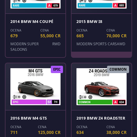
2014 BMW M4 COUPÉ
2015 BMW I8
OCENA
CENA
OCENA
CENA
679
55,000 CR
665
70,000 CR
MODERN SUPER
RWD
MODERN SPORTS CARS
AWD
SALOONS
EPIC
COMMON
2016 BMW M4 GTS
2019 BMW Z4 ROADSTER
OCENA
CENA
OCENA
CENA
711
125,000 CR
634
38,000 CR