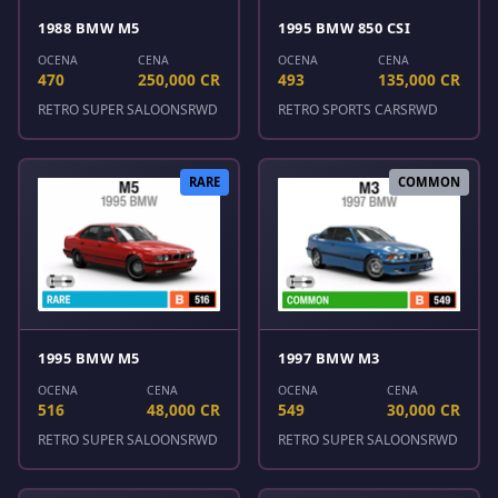
1988 BMW M5
1995 BMW 850 CSI
OCENA
CENA
OCENA
CENA
470
250,000 CR
493
135,000 CR
RETRO SUPER SALOONS
RWD
RETRO SPORTS CARS
RWD
RARE
COMMON
1995 BMW M5
1997 BMW M3
OCENA
CENA
OCENA
CENA
516
48,000 CR
549
30,000 CR
RETRO SUPER SALOONS
RWD
RETRO SUPER SALOONS
RWD