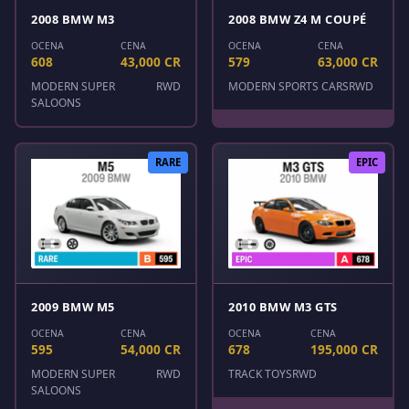
2008 BMW M3
2008 BMW Z4 M COUPÉ
OCENA
CENA
OCENA
CENA
608
43,000 CR
579
63,000 CR
MODERN SUPER
RWD
MODERN SPORTS CARS
RWD
SALOONS
RARE
EPIC
2009 BMW M5
2010 BMW M3 GTS
OCENA
CENA
OCENA
CENA
595
54,000 CR
678
195,000 CR
MODERN SUPER
RWD
TRACK TOYS
RWD
SALOONS