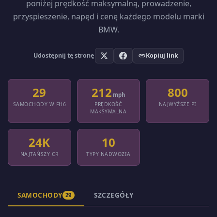
poniżej prędkość maksymalną, prowadzenie,
przyspieszenie, napęd i cenę każdego modelu marki
BMW.
Udostępnij tę stronę
Kopiuj link
29
212
800
mph
SAMOCHODY W FH6
PRĘDKOŚĆ
NAJWYŻSZE PI
MAKSYMALNA
24K
10
NAJTAŃSZY CR
TYPY NADWOZIA
SAMOCHODY
SZCZEGÓŁY
29