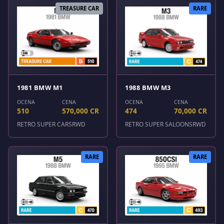
TREASURE CAR
RARE
1981 BMW M1
1988 BMW M3
OCENA
CENA
OCENA
CENA
510
570,000 CR
474
70,000 CR
RETRO SUPER CARS
RWD
RETRO SUPER SALOONS
RWD
RARE
RARE