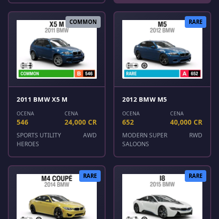
COMMON
RARE
2011 BMW X5 M
2012 BMW M5
OCENA
CENA
OCENA
CENA
546
24,000 CR
652
40,000 CR
SPORTS UTILITY
AWD
MODERN SUPER
RWD
HEROES
SALOONS
RARE
RARE