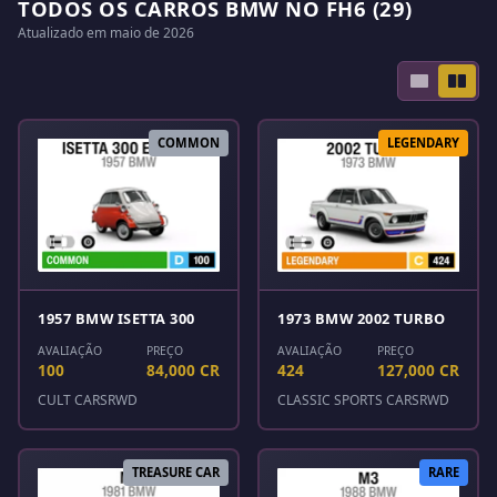
TODOS OS CARROS BMW NO FH6 (29)
Atualizado em maio de 2026
COMMON
LEGENDARY
1957 BMW ISETTA 300
1973 BMW 2002 TURBO
AVALIAÇÃO
PREÇO
AVALIAÇÃO
PREÇO
100
84,000 CR
424
127,000 CR
CULT CARS
RWD
CLASSIC SPORTS CARS
RWD
TREASURE CAR
RARE