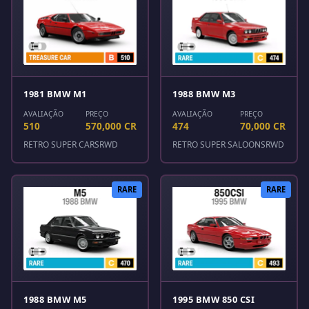
1981 BMW M1
1988 BMW M3
AVALIAÇÃO
PREÇO
AVALIAÇÃO
PREÇO
510
570,000 CR
474
70,000 CR
RETRO SUPER CARS
RWD
RETRO SUPER SALOONS
RWD
RARE
RARE
1988 BMW M5
1995 BMW 850 CSI