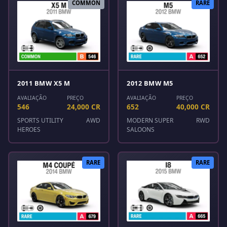
COMMON
RARE
2011 BMW X5 M
2012 BMW M5
AVALIAÇÃO
PREÇO
AVALIAÇÃO
PREÇO
546
24,000 CR
652
40,000 CR
SPORTS UTILITY
AWD
MODERN SUPER
RWD
HEROES
SALOONS
RARE
RARE