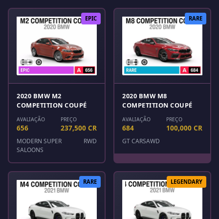
EPIC
RARE
2020 BMW M2
2020 BMW M8
COMPETITION COUPÉ
COMPETITION COUPÉ
AVALIAÇÃO
PREÇO
AVALIAÇÃO
PREÇO
656
237,500 CR
684
100,000 CR
MODERN SUPER
RWD
GT CARS
AWD
SALOONS
RARE
LEGENDARY