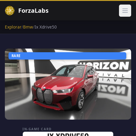
ForzaLabs
Abri
Explorar
/
Bmw
/
Ix Xdrive50
RARE
IN-GAME CARD