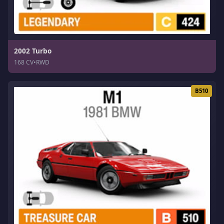
2002 Turbo
168 CV
•
RWD
B510