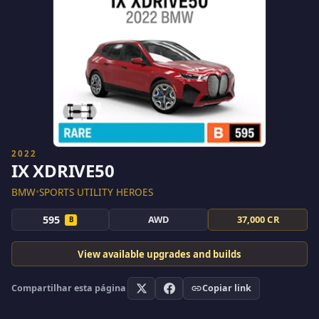
2022
IX XDRIVE50
BMW
•
SPORTS UTILITY HEROES
595
AWD
37,000 CR
B
View available upgrades and builds
Compartilhar esta página
Copiar link