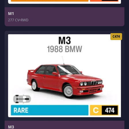
M1
277 CV
•
RWD
C474
M3