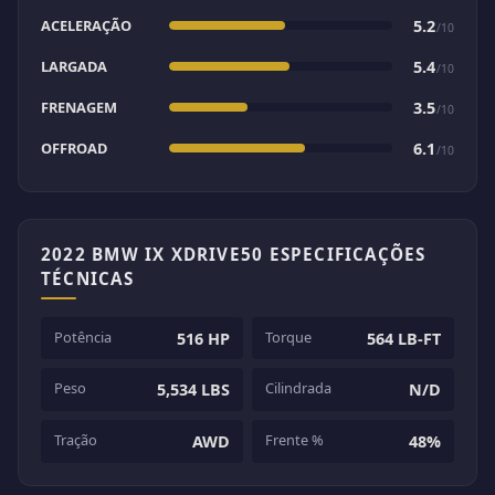
ACELERAÇÃO
5.2
/10
LARGADA
5.4
/10
FRENAGEM
3.5
/10
OFFROAD
6.1
/10
2022 BMW IX XDRIVE50 ESPECIFICAÇÕES
TÉCNICAS
Potência
Torque
516 HP
564 LB-FT
Peso
Cilindrada
5,534 LBS
N/D
Tração
Frente %
AWD
48%