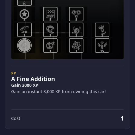
10
5
5
5
3
3
3
3
1
1
1
25
XP
A Fine Addition
Gain 3000 XP
Gain an instant 3,000 XP from owning this car!
1
Cost