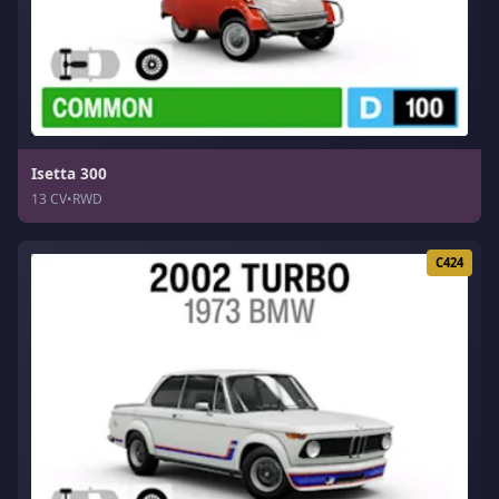
Isetta 300
13 CV
•
RWD
C424