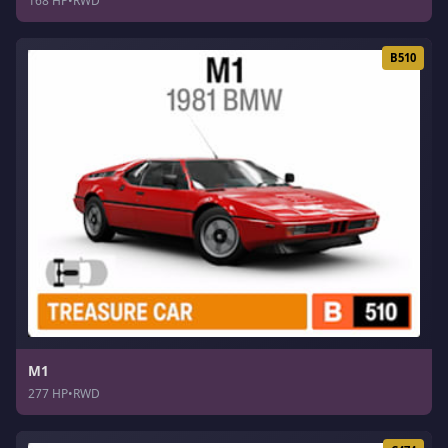
168 HP
•
RWD
B510
M1
277 HP
•
RWD