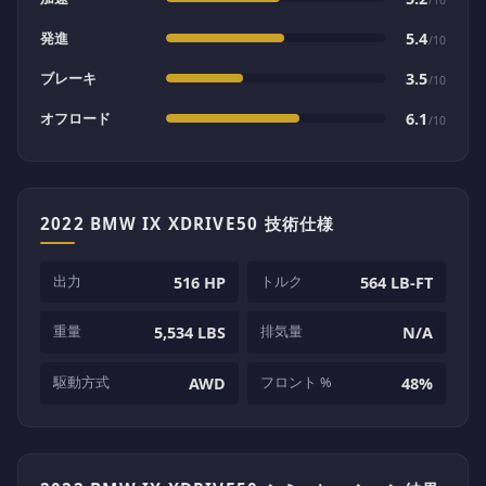
発進
5.4
/10
ブレーキ
3.5
/10
オフロード
6.1
/10
2022 BMW IX XDRIVE50 技術仕様
出力
トルク
516 HP
564 LB-FT
重量
排気量
5,534 LBS
N/A
駆動方式
フロント %
AWD
48%