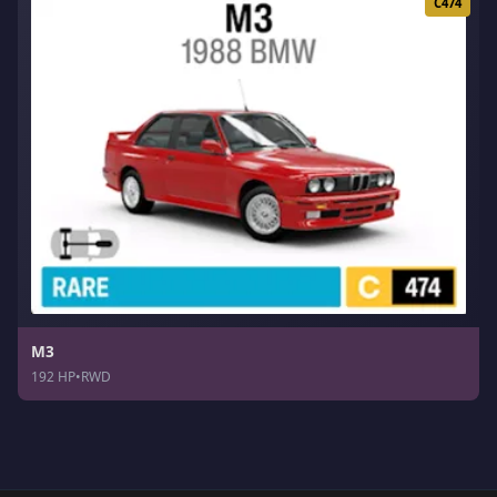
C474
M3
192 HP
•
RWD