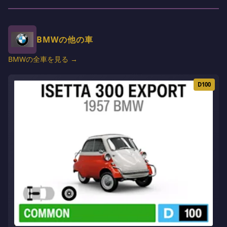
BMWの他の車
BMWの全車を見る →
D100