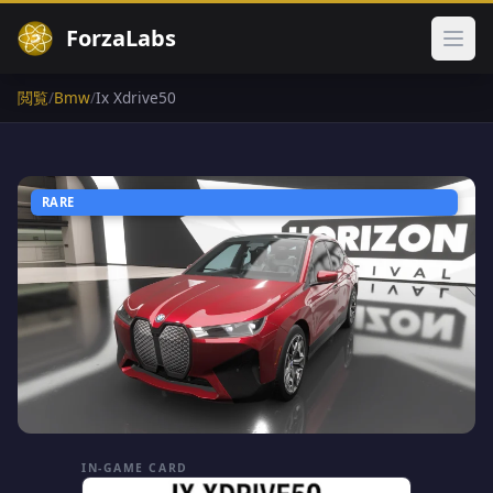
ForzaLabs
メイ
閲覧
/
Bmw
/
Ix Xdrive50
RARE
IN-GAME CARD