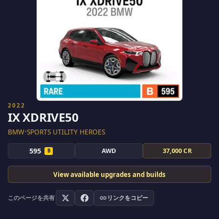
2022
IX XDRIVE50
BMW
•
SPORTS UTILITY HEROES
595
AWD
37,000 CR
B
View available upgrades and builds
このページを共有
リンクをコピー