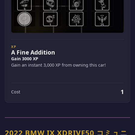
3
3
3
3
1
1
1
25
XP
A Fine Addition
Gain 3000 XP
Gain an instant 3,000 XP from owning this car!
1
Cost
2022 BMW IX XDRIVE50 コミュニ