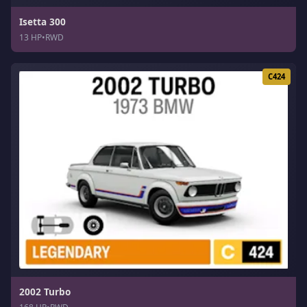
Isetta 300
13 HP
•
RWD
C424
2002 Turbo