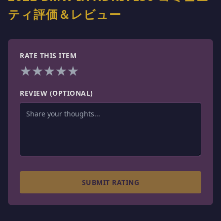
ティ評価＆レビュー
RATE THIS ITEM
★
★
★
★
★
REVIEW (OPTIONAL)
SUBMIT RATING