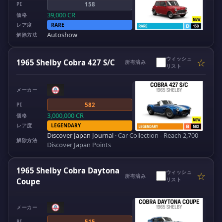
PI
158
39,000
CR
価格
レア度
RARE
Autoshow
解除方法
ウィッシュ
☆
1965 Shelby Cobra 427 S/C
所有済み
リスト
メーカー
PI
582
3,000,000
CR
価格
レア度
LEGENDARY
Discover Japan Journal
·
Car Collection - Reach 2,700
解除方法
Discover Japan Points
1965 Shelby Cobra Daytona
ウィッシュ
☆
所有済み
リスト
Coupe
メーカー
PI
515