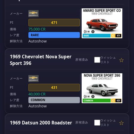
メーカー
PI
471
75,000
CR
価格
レア度
RARE
Autoshow
解除方法
1969 Chevrolet Nova Super
ウィッシュ
☆
所有済み
リスト
Sport 396
メーカー
PI
431
40,000
CR
価格
レア度
COMMON
Autoshow
解除方法
ウィッシュ
☆
1969 Datsun 2000 Roadster
所有済み
リスト