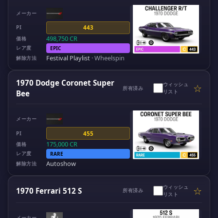
メーカー
PI
443
498,750
CR
価格
レア度
EPIC
Festival Playlist
·
Wheelspin
解除方法
1970 Dodge Coronet Super
ウィッシュ
☆
所有済み
リスト
Bee
メーカー
PI
455
175,000
CR
価格
レア度
RARE
Autoshow
解除方法
ウィッシュ
☆
1970 Ferrari 512 S
所有済み
リスト
メーカー