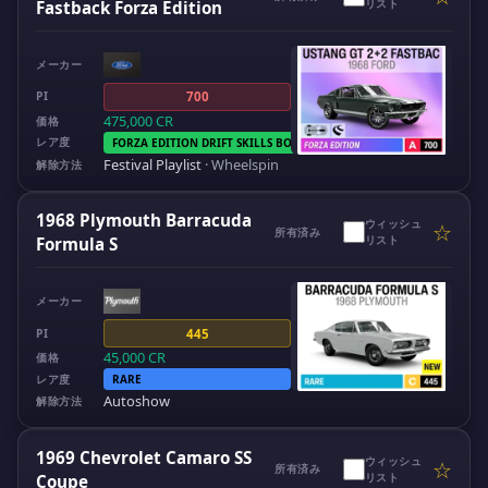
リスト
Fastback Forza Edition
メーカー
PI
700
475,000
CR
価格
レア度
FORZA EDITION DRIFT SKILLS BOOST
Festival Playlist
·
Wheelspin
解除方法
1968 Plymouth Barracuda
ウィッシュ
☆
所有済み
リスト
Formula S
メーカー
PI
445
45,000
CR
価格
レア度
RARE
Autoshow
解除方法
1969 Chevrolet Camaro SS
ウィッシュ
☆
所有済み
リスト
Coupe