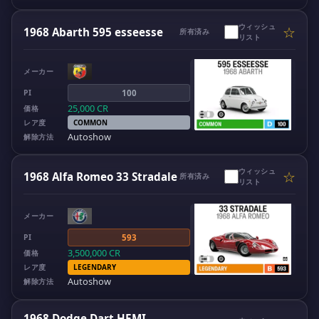
ウィッシュ
☆
1968 Abarth 595 esseesse
所有済み
リスト
メーカー
PI
100
25,000
CR
価格
レア度
COMMON
Autoshow
解除方法
ウィッシュ
☆
1968 Alfa Romeo 33 Stradale
所有済み
リスト
メーカー
PI
593
3,500,000
CR
価格
レア度
LEGENDARY
Autoshow
解除方法
1968 Dodge Dart HEMI