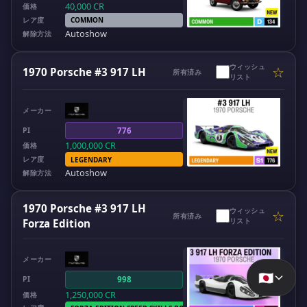
40,000
CR
価格
レア度
COMMON
Autoshow
解除方法
ウィッシュ
☆
1970 Porsche #3 917 LH
所有済み
リスト
メーカー
PI
776
1,000,000
CR
価格
レア度
LEGENDARY
Autoshow
解除方法
1970 Porsche #3 917 LH
ウィッシュ
☆
所有済み
リスト
Forza Edition
メーカー
🇯🇵
PI
998
1,250,000
CR
価格