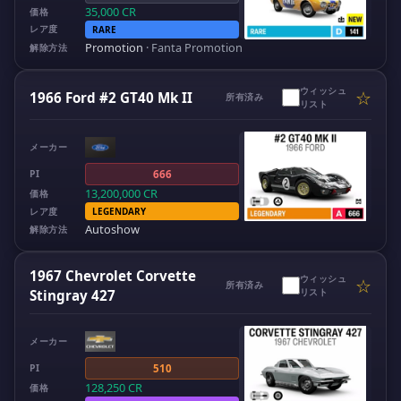
35,000
CR
価格
レア度
RARE
Promotion
·
Fanta Promotion
解除方法
ウィッシュ
☆
1966 Ford #2 GT40 Mk II
所有済み
リスト
メーカー
PI
666
13,200,000
CR
価格
レア度
LEGENDARY
Autoshow
解除方法
1967 Chevrolet Corvette
ウィッシュ
☆
所有済み
リスト
Stingray 427
メーカー
PI
510
128,250
CR
価格