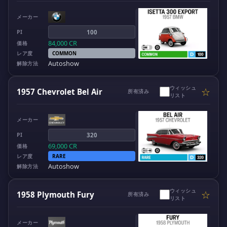
メーカー
PI
100
84,000
CR
価格
レア度
COMMON
Autoshow
解除方法
ウィッシュ
☆
1957 Chevrolet Bel Air
所有済み
リスト
メーカー
PI
320
69,000
CR
価格
レア度
RARE
Autoshow
解除方法
ウィッシュ
☆
1958 Plymouth Fury
所有済み
リスト
メーカー