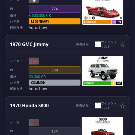
PI
774
3,600,000
CR
価格
レア度
LEGENDARY
Autoshow
解除方法
ウィッシュ
☆
1970 GMC Jimmy
所有済み
リスト
メーカー
PI
500
60,000
CR
価格
レア度
COMMON
Autoshow
解除方法
ウィッシュ
☆
1970 Honda S800
所有済み
リスト
メーカー
PI
134