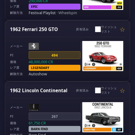
250,000
CR
価格
レア度
EPIC
Festival Playlist
·
Wheelspin
解除方法
ウィッシュ
☆
1962 Ferrari 250 GTO
所有済み
リスト
メーカー
PI
494
48,000,000
CR
価格
レア度
LEGENDARY
Autoshow
解除方法
ウィッシュ
☆
1962 Lincoln Continental
所有済み
リスト
メーカー
PI
267
61,750
CR
価格
レア度
BARN FIND
Barn Find
解除方法