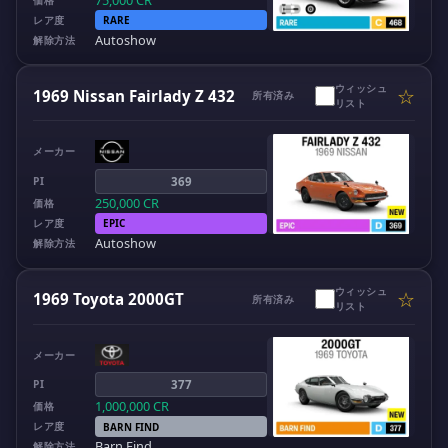
75,000
CR
価格
レア度
RARE
Autoshow
解除方法
ウィッシュ
☆
1969 Nissan Fairlady Z 432
所有済み
リスト
メーカー
PI
369
250,000
CR
価格
レア度
EPIC
Autoshow
解除方法
ウィッシュ
☆
1969 Toyota 2000GT
所有済み
リスト
メーカー
PI
377
1,000,000
CR
価格
レア度
BARN FIND
Barn Find
解除方法