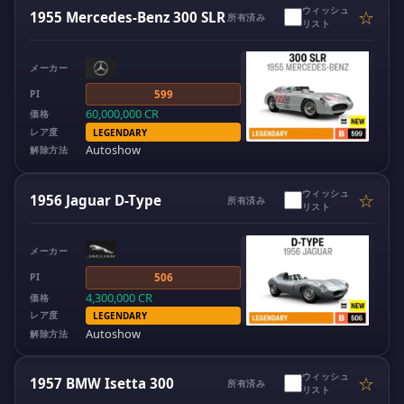
ウィッシュ
☆
1955 Mercedes-Benz 300 SLR
所有済み
リスト
メーカー
PI
599
60,000,000
CR
価格
レア度
LEGENDARY
Autoshow
解除方法
ウィッシュ
☆
1956 Jaguar D-Type
所有済み
リスト
メーカー
PI
506
4,300,000
CR
価格
レア度
LEGENDARY
Autoshow
解除方法
ウィッシュ
☆
1957 BMW Isetta 300
所有済み
リスト