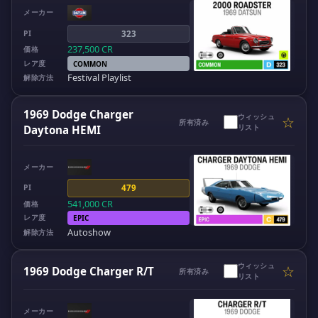
メーカー
PI
323
237,500
CR
価格
レア度
COMMON
Festival Playlist
解除方法
1969 Dodge Charger
ウィッシュ
☆
所有済み
リスト
Daytona HEMI
メーカー
PI
479
541,000
CR
価格
レア度
EPIC
Autoshow
解除方法
ウィッシュ
☆
1969 Dodge Charger R/T
所有済み
リスト
メーカー