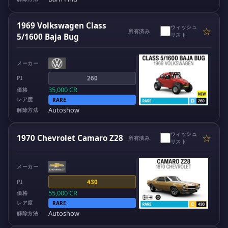
1969 Volkswagen Class
ウィッシュ
☆
所有済み
リスト
5/1600 Baja Bug
メーカー
PI
260
35,000
CR
価格
レア度
RARE
Autoshow
解除方法
ウィッシュ
☆
1970 Chevrolet Camaro Z28
所有済み
リスト
メーカー
PI
430
55,000
CR
価格
レア度
RARE
Autoshow
解除方法