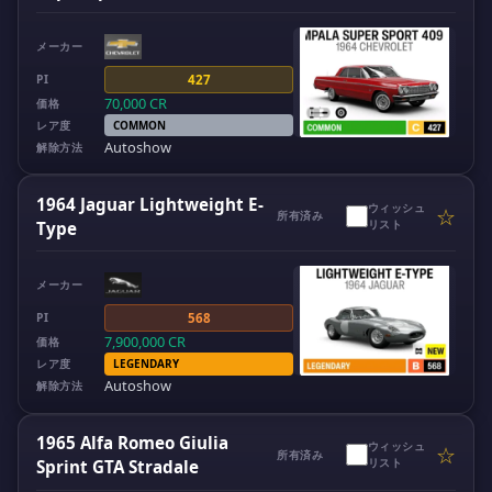
メーカー
PI
427
70,000
CR
価格
レア度
COMMON
Autoshow
解除方法
1964 Jaguar Lightweight E-
ウィッシュ
☆
所有済み
リスト
Type
メーカー
PI
568
7,900,000
CR
価格
レア度
LEGENDARY
Autoshow
解除方法
1965 Alfa Romeo Giulia
ウィッシュ
☆
所有済み
リスト
Sprint GTA Stradale