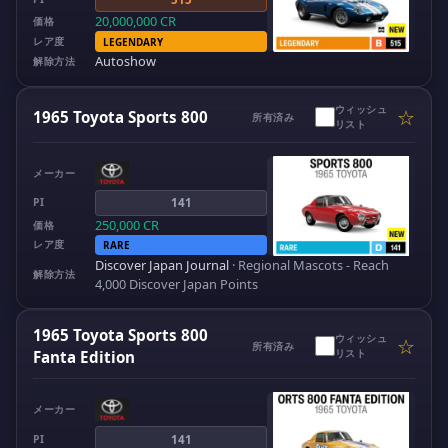
20,000,000
CR
価格
レア度
LEGENDARY
Autoshow
解除方法
ウィッシュ
☆
1965 Toyota Sports 800
所有済み
リスト
メーカー
PI
141
250,000
CR
価格
レア度
RARE
Discover Japan Journal
·
Regional Mascots - Reach
解除方法
4,000 Discover Japan Points
1965 Toyota Sports 800
ウィッシュ
☆
所有済み
リスト
Fanta Edition
メーカー
PI
141