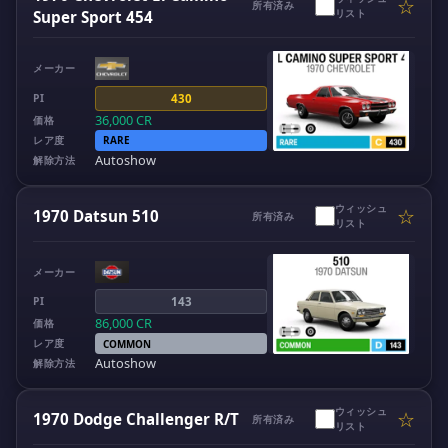
☆
所有済み
リスト
Super Sport 454
メーカー
PI
430
36,000
CR
価格
レア度
RARE
Autoshow
解除方法
ウィッシュ
☆
1970 Datsun 510
所有済み
リスト
メーカー
PI
143
86,000
CR
価格
レア度
COMMON
Autoshow
解除方法
ウィッシュ
☆
1970 Dodge Challenger R/T
所有済み
リスト