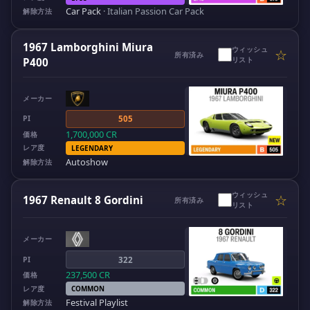
Car Pack
·
Italian Passion Car Pack
解除方法
1967 Lamborghini Miura
ウィッシュ
☆
所有済み
リスト
P400
メーカー
PI
505
1,700,000
CR
価格
レア度
LEGENDARY
Autoshow
解除方法
ウィッシュ
☆
1967 Renault 8 Gordini
所有済み
リスト
メーカー
PI
322
237,500
CR
価格
レア度
COMMON
Festival Playlist
解除方法