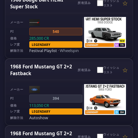
ウィッシュ
☆
所有済み
リスト
Super Stock
メーカー
PI
540
285,000
CR
価格
レア度
LEGENDARY
Festival Playlist
·
Wheelspin
解除方法
1968 Ford Mustang GT 2+2
ウィッシュ
☆
所有済み
リスト
Fastback
メーカー
PI
394
113,050
CR
価格
レア度
LEGENDARY
Autoshow
解除方法
1968 Ford Mustang GT 2+2
ウィッシュ
☆
所有済み