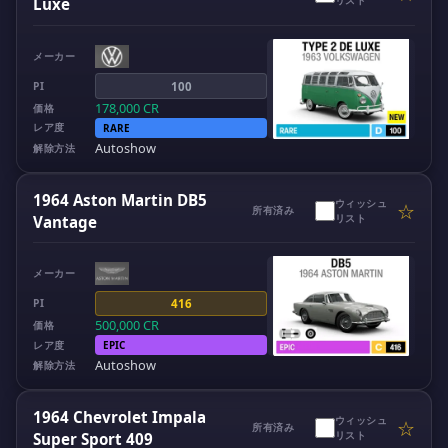
リスト
Luxe
メーカー
PI
100
178,000
CR
価格
レア度
RARE
Autoshow
解除方法
1964 Aston Martin DB5
ウィッシュ
☆
所有済み
リスト
Vantage
メーカー
PI
416
500,000
CR
価格
レア度
EPIC
Autoshow
解除方法
1964 Chevrolet Impala
ウィッシュ
☆
所有済み
リスト
Super Sport 409