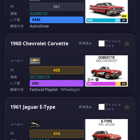
PI
361
53,000
CR
価格
レア度
RARE
Autoshow
解除方法
ウィッシュ
☆
1960 Chevrolet Corvette
所有済み
リスト
メーカー
PI
428
237,500
CR
価格
レア度
EPIC
Festival Playlist
·
Wheelspin
解除方法
ウィッシュ
☆
1961 Jaguar E-Type
所有済み
リスト
メーカー
PI
414