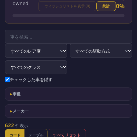
owned
0
%
ウィッシュリストを表示 (0)
統計
チェックした車を隠す
▸
車種
▸
メーカー
622
件表示
すべてリセット
カード
テーブル