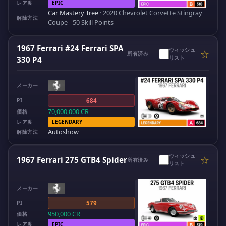
レア度
EPIC
Car Mastery Tree
·
2020 Chevrolet Corvette Stingray
解除方法
Coupe - 50 Skill Points
1967 Ferrari #24 Ferrari SPA
ウィッシュ
☆
所有済み
リスト
330 P4
メーカー
PI
684
70,000,000
CR
価格
レア度
LEGENDARY
Autoshow
解除方法
ウィッシュ
☆
1967 Ferrari 275 GTB4 Spider
所有済み
リスト
メーカー
PI
579
950,000
CR
価格
レア度
EPIC