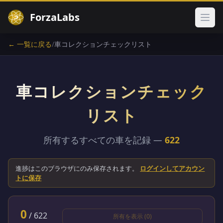
ForzaLabs
メイ
← 一覧に戻る
/
車コレクションチェックリスト
車コレクションチェック
リスト
所有するすべての車を記録 —
622
進捗はこのブラウザにのみ保存されます。
ログインしてアカウン
トに保存
0
/
622
所有を表示 (0)