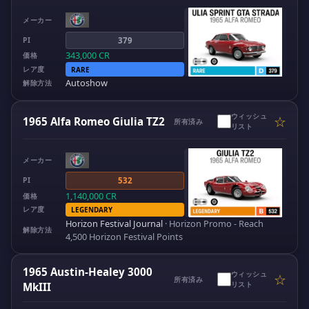
メーカー
PI
379
343,000
CR
価格
レア度
RARE
Autoshow
解除方法
ウィッシュ
☆
1965 Alfa Romeo Giulia TZ2
所有済み
リスト
メーカー
PI
532
1,140,000
CR
価格
レア度
LEGENDARY
Horizon Festival Journal
·
Horizon Promo - Reach
解除方法
4,500 Horizon Festival Points
1965 Austin-Healey 3000
ウィッシュ
☆
所有済み
リスト
MkIII