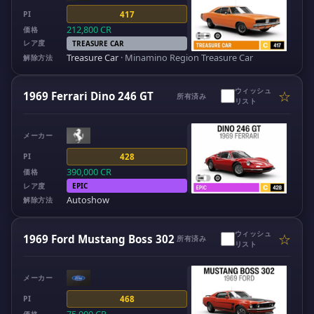
PI
417
212,800
CR
価格
レア度
TREASURE CAR
Treasure Car
·
Minamino Region Treasure Car
解除方法
ウィッシュ
☆
1969 Ferrari Dino 246 GT
所有済み
リスト
メーカー
PI
428
390,000
CR
価格
レア度
EPIC
Autoshow
解除方法
ウィッシュ
☆
1969 Ford Mustang Boss 302
所有済み
リスト
メーカー
PI
468