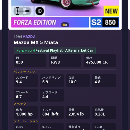
1994
MAZDA
Mazda MX-5 Miata
Festival Playlist · Aftermarket Car
アンロック方法
PI
駆動
価格
850
RWD
475,000 CR
パフォーマンス
スピード
ハンドリング
加速
発進
9.4
6.9
10.0
4.8
ブレーキ
オフロード
6.7
4.4
スペック
出力
トルク
重量
排気量
1,000 hp
884 lb-ft
2,094 lb
8.28L
シミュレーション
0–60
0–100
最高速度
60–0