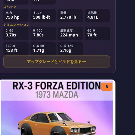
スペック
出力
トルク
重量
排気量
750 hp
500 lb-ft
2,778 lb
4.81L
シミュレーション
0–60
0–100
最高速度
60–0
3.70s
7.80s
224 mph
70 ft
100–0
G @ 60
G @ 120
153 ft
1.71g
2.16g
アップグレードとビルドを見る
B