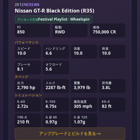
2012
NISSAN
Nissan GT-R Black Edition (R35)
Festival Playlist · Wheelspin
アンロック方法
PI
駆動
価格
850
RWD
750,000 CR
パフォーマンス
スピード
ハンドリング
加速
発進
10.0
6.6
10.0
10.0
ブレーキ
オフロード
8.1
5.6
スペック
出力
トルク
重量
排気量
2,790 hp
2287 lb-ft
3,979 lb
3.8L
シミュレーション
0–60
0–100
最高速度
60–0
2.72s
6.75s
305 mph
82 ft
100–0
G @ 60
G @ 120
210 ft
0.97g
1.07g
アップグレードとビルドを見る