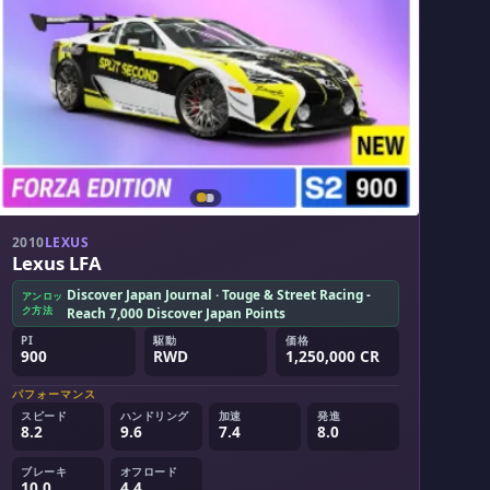
2010
LEXUS
Lexus LFA
Discover Japan Journal · Touge & Street Racing -
アンロッ
ク方法
Reach 7,000 Discover Japan Points
PI
駆動
価格
900
RWD
1,250,000 CR
パフォーマンス
スピード
ハンドリング
加速
発進
8.2
9.6
7.4
8.0
ブレーキ
オフロード
10.0
4.4