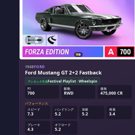
1968
FORD
Ford Mustang GT 2+2 Fastback
Festival Playlist · Wheelspin
アンロック方法
PI
駆動
価格
700
RWD
475,000 CR
パフォーマンス
スピード
ハンドリング
加速
発進
7.3
5.2
5.2
3.4
ブレーキ
オフロード
4.3
5.2