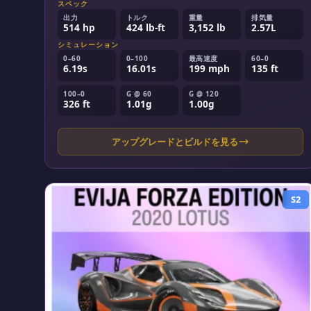
スペック
出力
トルク
重量
排気量
514 hp
424 lb-ft
3,152 lb
2.57L
シミュレーション
0–60
0–100
最高速度
60–0
6.19s
16.01s
199 mph
135 ft
100–0
G @ 60
G @ 120
326 ft
1.01g
1.00g
アップグレードとビルドを見る
S2