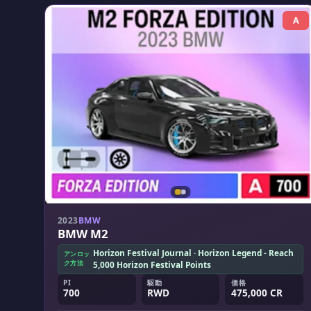
A
2023
BMW
BMW M2
Horizon Festival Journal · Horizon Legend - Reach
アンロッ
ク方法
5,000 Horizon Festival Points
PI
駆動
価格
700
RWD
475,000 CR