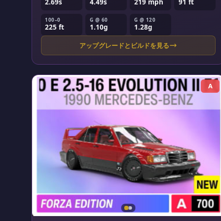
2.69s
4.49s
219 mph
91 ft
100–0
G @ 60
G @ 120
225 ft
1.10g
1.28g
アップグレードとビルドを見る
A