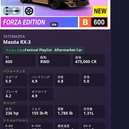
1973
MAZDA
Mazda RX-3
Festival Playlist · Aftermarket Car
アンロック方法
PI
駆動
価格
600
RWD
475,000 CR
パフォーマンス
スピード
ハンドリング
加速
発進
5.9
4.9
4.8
5.0
ブレーキ
オフロード
4.2
4.9
スペック
出力
トルク
重量
排気量
236 hp
155 lb-ft
1,786 lb
1.31L
シミュレーション
0–60
0–100
最高速度
60–0