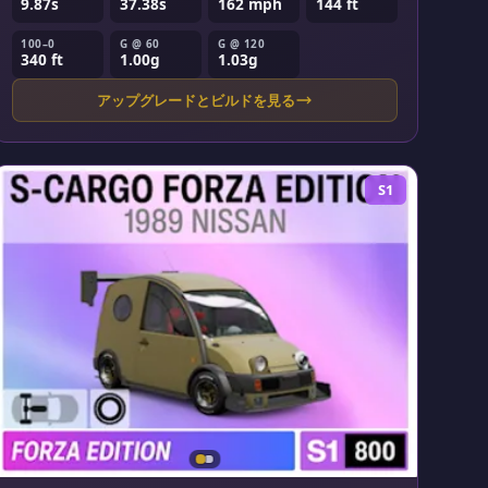
9.87s
37.38s
162 mph
144 ft
100–0
G @ 60
G @ 120
340 ft
1.00g
1.03g
アップグレードとビルドを見る
S1