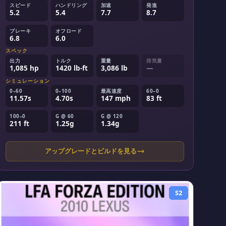
スピード
ハンドリング
加速
発進
5.2
5.4
7.7
8.7
ブレーキ
オフロード
6.8
6.0
スペック
出力
トルク
重量
排気量
1,085 hp
1420 lb-ft
3,086 lb
—
シミュレーション
0–60
0–100
最高速度
60–0
11.57s
4.70s
147 mph
83 ft
100–0
G @ 60
G @ 120
211 ft
1.25g
1.34g
アップグレードとビルドを見る
S2