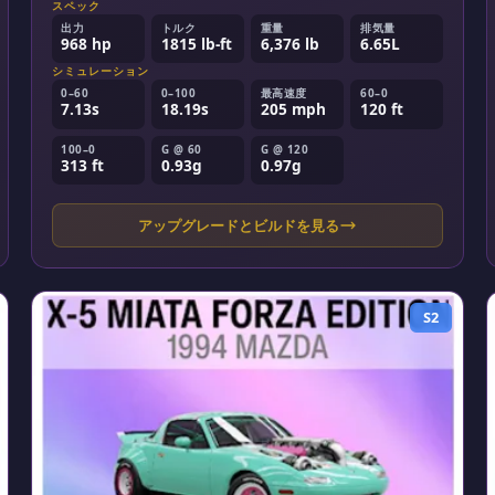
スペック
出力
トルク
重量
排気量
968 hp
1815 lb-ft
6,376 lb
6.65L
シミュレーション
0–60
0–100
最高速度
60–0
7.13s
18.19s
205 mph
120 ft
100–0
G @ 60
G @ 120
313 ft
0.93g
0.97g
アップグレードとビルドを見る
S2