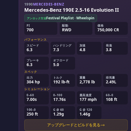
1990
MERCEDES-BENZ
Mercedes-Benz 190E 2.5-16 Evolution II
Festival Playlist · Wheelspin
アンロック方法
PI
駆動
価格
700
RWD
750,000 CR
パフォーマンス
スピード
ハンドリング
加速
発進
6.3
7.3
4.8
3.8
ブレーキ
オフロード
6.3
5.0
スペック
出力
トルク
重量
排気量
304 hp
192 lb-ft
2,778 lb
2.49L
シミュレーション
0–60
0–100
最高速度
60–0
7.00s
17.76s
177 mph
108 ft
100–0
G @ 60
G @ 120
250 ft
1.29g
1.46g
アップグレードとビルドを見る