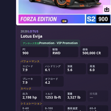
2020
LOTUS
Lotus Evija
Promotion · VIP Promotion
アンロック方法
PI
駆動
価格
900
RWD
500,000 CR
パフォーマンス
スピード
ハンドリング
加速
発進
7.9
6.1
5.6
6.0
ブレーキ
オフロード
7.9
4.2
スペック
出力
トルク
重量
排気量
2,198 hp
1253 lb-ft
3,527 lb
—
シミュレーション
0–60
0–100
最高速度
60–0