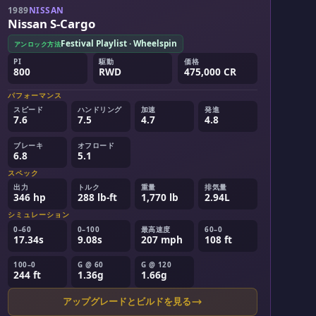
1989
NISSAN
Nissan S-Cargo
Festival Playlist · Wheelspin
アンロック方法
PI
駆動
価格
800
RWD
475,000 CR
パフォーマンス
スピード
ハンドリング
加速
発進
7.6
7.5
4.7
4.8
ブレーキ
オフロード
6.8
5.1
スペック
出力
トルク
重量
排気量
346 hp
288 lb-ft
1,770 lb
2.94L
シミュレーション
0–60
0–100
最高速度
60–0
17.34s
9.08s
207 mph
108 ft
100–0
G @ 60
G @ 120
244 ft
1.36g
1.66g
アップグレードとビルドを見る