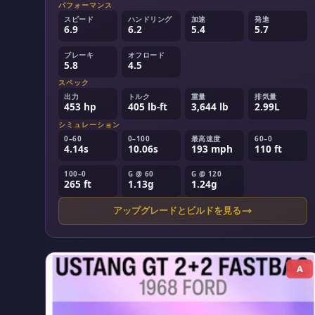
パフォーマンス
スピード
ハンドリング
加速
発進
6.9
6.2
5.4
5.7
ブレーキ
オフロード
5.8
4.5
スペック
出力
トルク
重量
排気量
453 hp
405 lb-ft
3,644 lb
2.99L
シミュレーション
0–60
0–100
最高速度
60–0
4.14s
10.06s
193 mph
110 ft
100–0
G @ 60
G @ 120
265 ft
1.13g
1.24g
アップグレードとビルドを見る
A