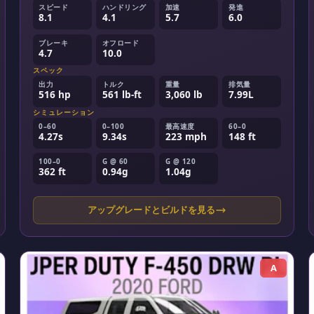
スピード
ハンドリング
加速
発進
8.1
4.1
5.7
6.0
ブレーキ
オフロード
4.7
10.0
スペック
出力
トルク
重量
排気量
516 hp
561 lb-ft
3,060 lb
7.99L
シミュレーション
0–60
0–100
最高速度
60–0
4.27s
9.34s
223 mph
148 ft
100–0
G @ 60
G @ 120
362 ft
0.94g
1.04g
アップグレードとビルドを見る
A