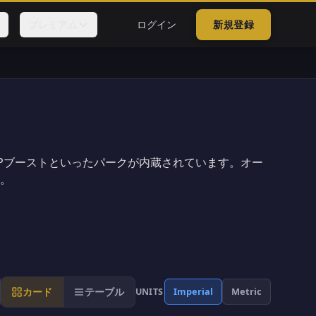
プレミアム
ログイン
新規登録
Pブーストといったパークが内蔵されています。オー
。
カード
テーブル
Imperial
Metric
UNITS