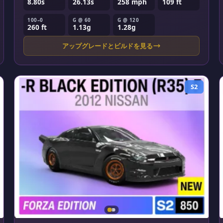
8.80s
26.13s
258 mph
109 ft
100–0
G @ 60
G @ 120
260 ft
1.13g
1.28g
アップグレードとビルドを見る
S2