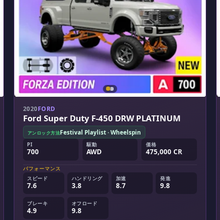
2020
FORD
Ford Super Duty F-450 DRW PLATINUM
Festival Playlist · Wheelspin
アンロック方法
PI
駆動
価格
700
AWD
475,000 CR
パフォーマンス
スピード
ハンドリング
加速
発進
7.6
3.8
8.7
9.8
ブレーキ
オフロード
4.9
9.8