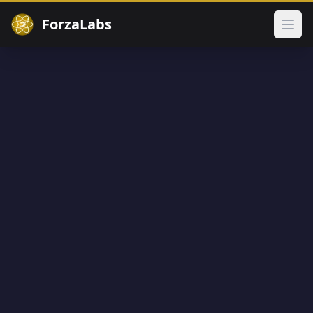
ForzaLabs
メイ