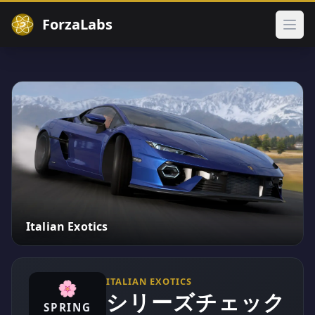
ForzaLabs
メイ
Italian Exotics
ITALIAN EXOTICS
🌸
シリーズチェック
SPRING