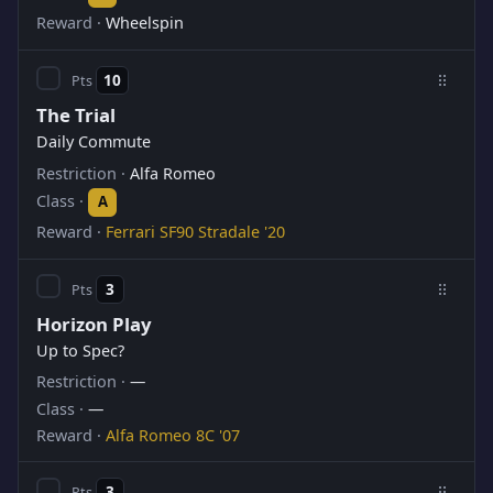
Wheelspin
10
The Trial
Daily Commute
Alfa Romeo
A
Ferrari SF90 Stradale '20
3
Horizon Play
Up to Spec?
—
—
Alfa Romeo 8C '07
3